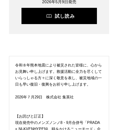
2026年5月9日発売
試し読み
令和８年熊本地震により被災された皆様に、心から
お見舞い申し上げます。救援活動に全力を尽くして
いらっしゃる方々に深く敬意を表し、被災地域の一
日も早い復旧・復興をお祈り申し上げます。
2026年７月29日 株式会社 集英社
【お詫びと訂正】
現在発売中のメンズノンノ8・9月合併号「PRADA
× NI-KI(ENHYPEN) 時をかけるニューモード」企