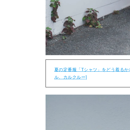
夏の定番服「Tシャツ」をどう着るか
ル、カルクルー]