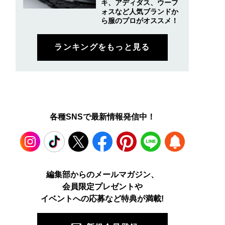
キ、アディダス、ウーフ
ォスなど人気ブランドか
ら服のプロがオススメ！
ランキングをもっと見る
各種SNSで最新情報発信中！
Instagram
TikTok
X
Facebook
Pinterest
LINE
WEB
編集部からのメールマガジン、
会員限定プレゼントや
PUSH
イベントへの応募など特典が満載!