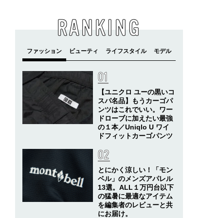
RANKING
【ユニクロ ユーの黒いコ
スパ名品】もうカーゴパ
ンツはこれでいい。ワー
ドローブに加えたい最強
の１本／Uniqlo U ワイ
ドフィットカーゴパンツ
とにかく涼しい！「モン
ベル」のメンズアパレル
13選。ALL１万円台以下
の猛暑に最適なアイテム
を編集者のレビューと共
にお届け。