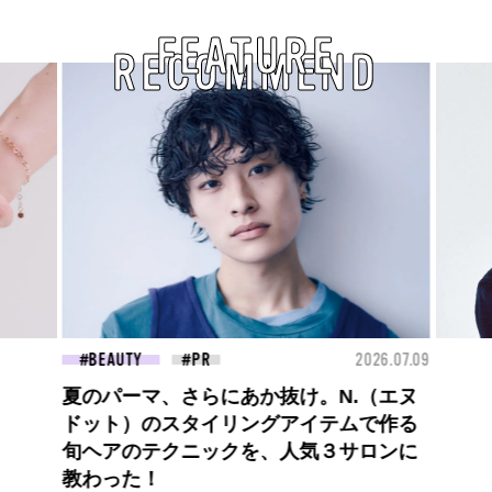
FEATURE
RECOMMEND
26.07.09
FASHION
2026.07.09
FAS
【PRADA × NI-KI(ENHYPEN)】時をかけ
る、ニューモード