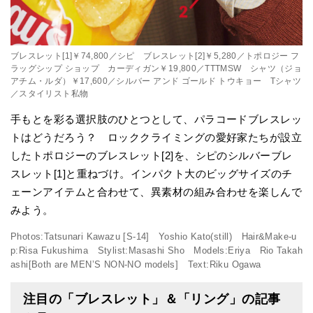
ブレスレット[1]￥74,800／シピ ブレスレット[2]￥5,280／トポロジー フ
ラッグシップ ショップ カーディガン￥19,800／TTTMSW シャツ（ジョ
アチム・ルダ）￥17,600／シルバー アンド ゴールド トウキョー Tシャツ
／スタイリスト私物
手もとを彩る選択肢のひとつとして、パラコードブレスレッ
トはどうだろう？ ロッククライミングの愛好家たちが設立
したトポロジーのブレスレット[2]を、シピのシルバーブレ
スレット[1]と重ねづけ。インパクト大のビッグサイズのチ
ェーンアイテムと合わせて、異素材の組み合わせを楽しんで
みよう。
Photos:Tatsunari Kawazu [S-14] Yoshio Kato(still) Hair&Make-u
p:Risa Fukushima Stylist:Masashi Sho Models:Eriya Rio Takah
ashi[Both are MEN’S NON-NO models] Text:Riku Ogawa
注目の「ブレスレット」＆「リング」の記事