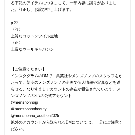
る下記のアイテムにつきまして、一部内容に誤りがありまし
た。訂正し、お詫び申し上げます。
p.22
〈誤〉
上質なコットンツイル生地
〈正〉
上質なウールギャバジン
【ご注意ください】
インスタグラムのDMで、集英社やメンズノンノのスタッフをか
たって、架空のメンズノンノの企画で個人情報や写真などを送
らせる、なりすましアカウントの存在が報告されています。メ
ンズノンノの3つの公式アカウント
@mensnonnojp
＠mensnonnobeauty
@mensnonno_audition2025
以外のアカウントから送られるDMについては、十分にご注意く
ださい。