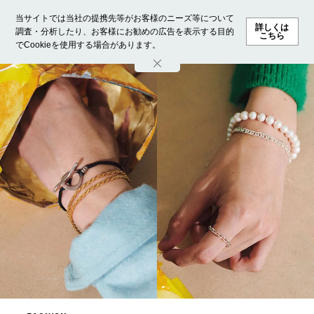
当サイトでは当社の提携先等がお客様のニーズ等について
詳しくは
調査・分析したり、お客様にお勧めの広告を表示する目的
こちら
でCookieを使用する場合があります。
ホーム
モデル募集
ランキング
ファッション
ビューテ