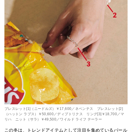
ブレスレット[1]（ニードルズ）￥17,600／ネペンテス ブレスレット[2]
（ハットン ラブス）￥50,600／ディプトリクス リング[3]￥18,700／マ
リハ ニット（サラ）￥49,500／ワイルド ライフ テーラー
この冬は、トレンドアイテムとして注目を集めているパール