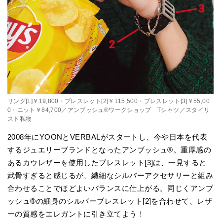
リング[1]￥19,800・ブレスレット[2]￥115,500・ブレスレット[3]￥55,00
0・ニット￥84,700／アンブッシュ®ワークショップ Tシャツ／スタイリ
スト私物
2008年にYOONとVERBALがスタートし、今や日本を代表
するジュエリーブランドとなったアンブッシュ®。重厚感の
あるカウレザーを使用したブレスレット[3]は、一見すると
武骨すぎると感じるが、繊細なシルバーアクセサリーと組み
合わせることでほどよいバランスに仕上がる。同じくアンブ
ッシュ®の細身のシルバーブレスレット[2]を合わせて、レザ
ーの質感をエレガントに引き立てよう！