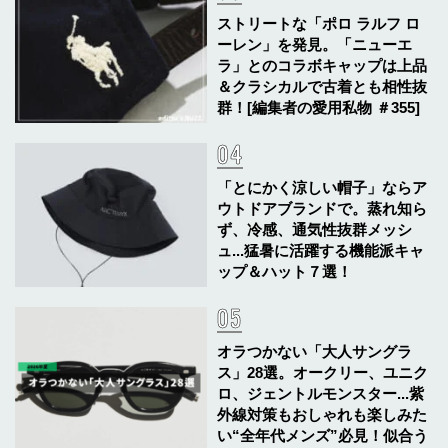
ストリートな「ポロ ラルフ ロ
ーレン」を発見。「ニューエ
ラ」とのコラボキャップは上品
＆クラシカルで古着とも相性抜
群！[編集者の愛用私物 ＃355]
「とにかく涼しい帽子」ならア
ウトドアブランドで。蒸れ知ら
ず、冷感、通気性抜群メッシ
ュ...猛暑に活躍する機能派キャ
ップ＆ハット７選！
オラつかない「大人サングラ
ス」28選。オークリー、ユニク
ロ、ジェントルモンスター...紫
外線対策もおしゃれも楽しみた
い“全年代メンズ”必見！似合う