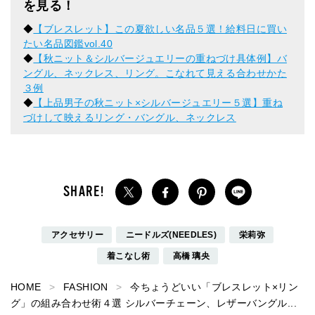
を見る！
◆
【ブレスレット】この夏欲しい名品５選！給料日に買い
たい名品図鑑vol.40
◆
【秋ニット＆シルバージュエリーの重ねづけ具体例】バ
ングル、ネックレス、リング。こなれて見える合わせかた
３例
◆
【上品男子の秋ニット×シルバージュエリー５選】重ね
づけして映えるリング・バングル、ネックレス
アクセサリー
ニードルズ(NEEDLES)
栄莉弥
着こなし術
高橋 璃央
HOME
FASHION
今ちょうどいい「ブレスレット×リン
グ」の組み合わせ術４選 シルバーチェーン、レザーバングル...