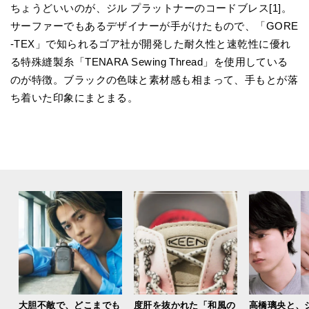
ちょうどいいのが、ジル プラットナーのコードブレス[1]。
サーファーでもあるデザイナーが手がけたもので、「GORE
-TEX」で知られるゴア社が開発した耐久性と速乾性に優れ
る特殊縫製糸「TENARA Sewing Thread」を使用している
のが特徴。ブラックの色味と素材感も相まって、手もとが落
ち着いた印象にまとまる。
大胆不敵で、どこまでも
度肝を抜かれた「和風の
高橋璃央と、