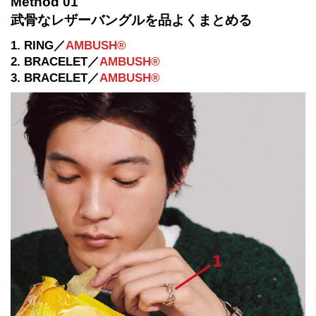
Method 01
武骨なレザーバングルを品よくまとめる
1. RING／
AMBUSH®
2. BRACELET／
AMBUSH®
3. BRACELET／
AMBUSH®