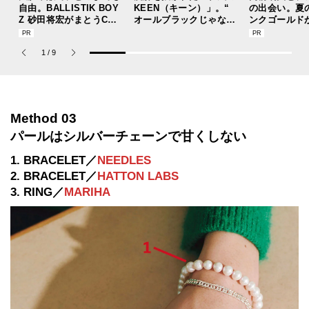
自由。BALLISTIK BOY
KEEN（キーン）」。“
の出会い。夏
Z 砂田将宏がまとうCOA
オールブラックじゃない
ンクゴールド
CHの新作フレグランス
ほう”の『ユニーク』は
“SUMMER P
「コーチ ピュア プラチ
配色が大天才！[編集者
ets Jouete! 
1
/
9
ナム パルファム」
の愛用私物 #357]
Method 03
パールはシルバーチェーンで甘くしない
1. BRACELET／
NEEDLES
2. BRACELET／
HATTON LABS
3. RING／
MARIHA