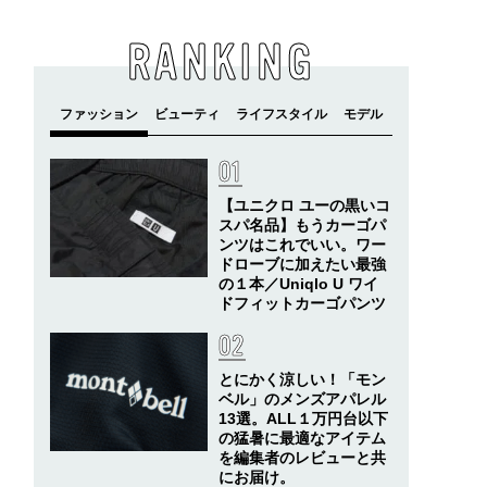
RANKING
【ユニクロ ユーの黒いコ
スパ名品】もうカーゴパ
ンツはこれでいい。ワー
ドローブに加えたい最強
の１本／Uniqlo U ワイ
ドフィットカーゴパンツ
とにかく涼しい！「モン
ベル」のメンズアパレル
13選。ALL１万円台以下
の猛暑に最適なアイテム
を編集者のレビューと共
にお届け。