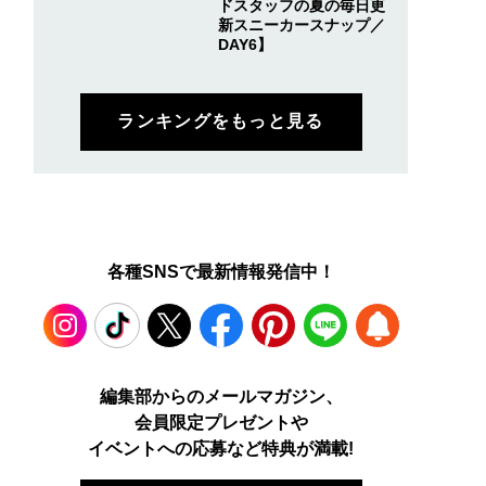
ドスタッフの夏の毎日更
新スニーカースナップ／
DAY6】
ランキングをもっと見る
各種SNSで最新情報発信中！
Instagram
TikTok
X
Facebook
Pinterest
LINE
WEB
編集部からのメールマガジン、
会員限定プレゼントや
PUSH
イベントへの応募など特典が満載!