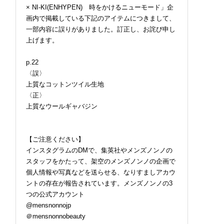
× NI-KI(ENHYPEN) 時をかけるニューモード」企
画内で掲載している下記のアイテムにつきまして、
一部内容に誤りがありました。訂正し、お詫び申し
上げます。
p.22
〈誤〉
上質なコットンツイル生地
〈正〉
上質なウールギャバジン
【ご注意ください】
インスタグラムのDMで、集英社やメンズノンノの
スタッフをかたって、架空のメンズノンノの企画で
個人情報や写真などを送らせる、なりすましアカウ
ントの存在が報告されています。メンズノンノの3
つの公式アカウント
@mensnonnojp
＠mensnonnobeauty