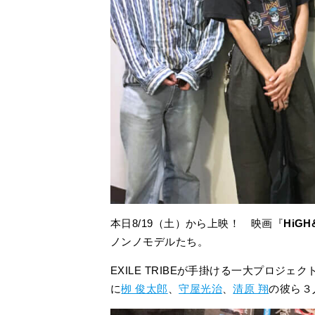
本日8/19（土）から上映！ 映画『
HiGH
ノンノモデルたち。
EXILE TRIBEが手掛ける一大プロジ
に
栁 俊太郎
、
守屋光治
、
清原 翔
の彼ら３