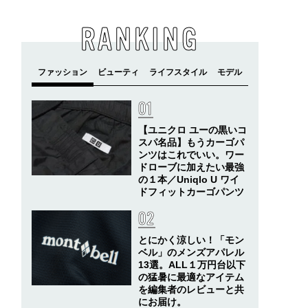
RANKING
【ユニクロ ユーの黒いコ
スパ名品】もうカーゴパ
ンツはこれでいい。ワー
ドローブに加えたい最強
の１本／Uniqlo U ワイ
ドフィットカーゴパンツ
とにかく涼しい！「モン
ベル」のメンズアパレル
13選。ALL１万円台以下
の猛暑に最適なアイテム
を編集者のレビューと共
にお届け。