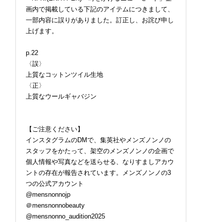
画内で掲載している下記のアイテムにつきまして、
一部内容に誤りがありました。訂正し、お詫び申し
上げます。
p.22
〈誤〉
上質なコットンツイル生地
〈正〉
上質なウールギャバジン
【ご注意ください】
インスタグラムのDMで、集英社やメンズノンノの
スタッフをかたって、架空のメンズノンノの企画で
個人情報や写真などを送らせる、なりすましアカウ
ントの存在が報告されています。メンズノンノの3
つの公式アカウント
@mensnonnojp
＠mensnonnobeauty
@mensnonno_audition2025