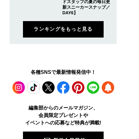
ドスタッフの夏の毎日更
新スニーカースナップ／
DAY6】
ランキングをもっと見る
各種SNSで最新情報発信中！
Instagram
TikTok
X
Facebook
Pinterest
LINE
WEB
編集部からのメールマガジン、
会員限定プレゼントや
PUSH
イベントへの応募など特典が満載!