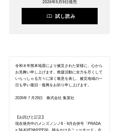
2026年5月9日発売
試し読み
令和８年熊本地震により被災された皆様に、心から
お見舞い申し上げます。救援活動に全力を尽くして
いらっしゃる方々に深く敬意を表し、被災地域の一
日も早い復旧・復興をお祈り申し上げます。
2026年７月29日 株式会社 集英社
【お詫びと訂正】
現在発売中のメンズノンノ8・9月合併号「PRADA
× NI-KI(ENHYPEN) 時をかけるニューモード」企