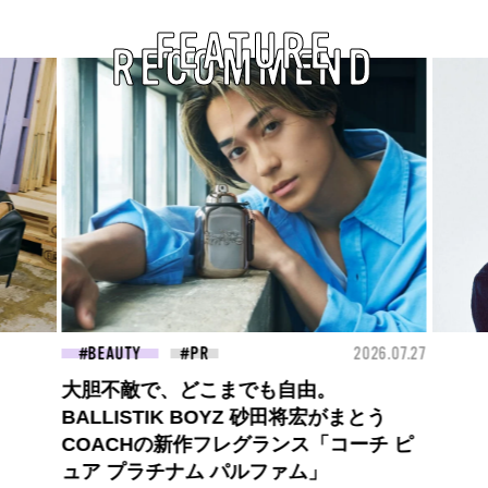
FEATURE
RECOMMEND
26.07.27
FASHION
2026.07.09
FAS
【PRADA × NI-KI(ENHYPEN)】時をかけ
る、ニューモード