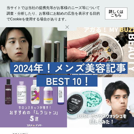
当サイトでは当社の提携先等がお客様のニーズ等について
詳しくは
調査・分析したり、お客様にお勧めの広告を表示する目的
こちら
でCookieを使用する場合があります。
ホーム
モデル募集
ランキング
ファッション
ビューテ