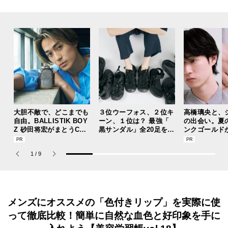
大胆不敵で、どこまでも
３位ウーフォス、２位キ
高橋璃央と、
自由。BALLISTIK BOY
ーン、１位は？ 最強「
の出会い。夏
Z 砂田将宏がまとうCOA
黒サンダル」全20足を試
ンクゴールド
CHの新作フレグランス
着した服好きモデルのマ
“SUMMER P
「コーチ ピュア プラチ
イベストを本音レビュー
ets Jouete! 
1
/
9
ナム パルファム」
でお届け！
メンズにオススメの「色付きリップ」を実際に使
って徹底比較！簡単に自然な血色と好印象を手に