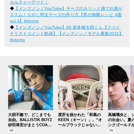
カルチャーデート！
◆
【メンズノンノYouTube】チーズのカリッと感でお酒が
ススム！もやし明太チーズの作り方【男の無限レシピ A面
vol.4】#shorts
◆
【メンズノンノYouTube】04 喜多峻太郎くん【ファイ
ナリストコメント動画】【メンズノンノモデル募集2021】
#shorts
大胆不敵で、どこまでも
度肝を抜かれた「和風の
高橋璃央と、
自由。BALLISTIK BOYZ
KEEN（キーン）」。“オ
の出会い。夏
砂田将宏がまとうCOACH
ールブラックじゃないほ
ンクゴールド
の新作フレグランス「コ
う”の『ユニーク』は配色
SUMMER PIN