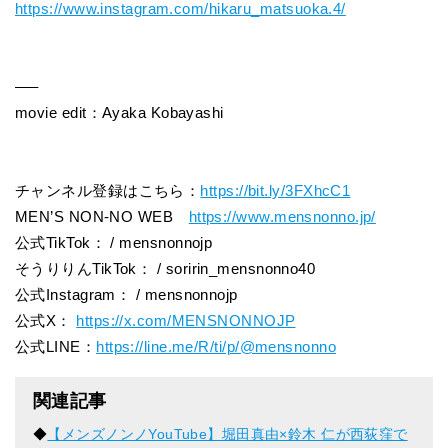
https://www.instagram.com/hikaru_matsuoka.4/
—–
movie edit：Ayaka Kobayashi
チャンネル登録はこちら：
https://bit.ly/3FXhcC1
MEN’S NON-NO WEB
https://www.mensnonno.jp/
公式TikTok： / mensnonnojp
そうりりんTikTok： / soririn_mensnonno40
公式Instagram： / mensnonnojp
公式X：
https://x.com/MENSNONNOJP
公式LINE：
https://line.me/R/ti/p/@mensnonno
関連記事
◆
【メンズノンノYouTube】堀田真由×鈴木 仁が西荻窪で