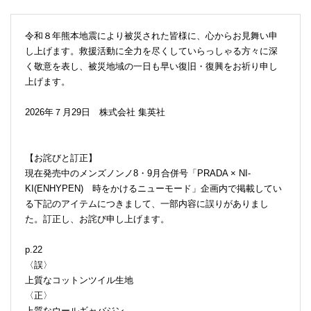
令和８年熊本地震により被災された皆様に、心からお見舞い申
し上げます。救援活動に全力を尽くしていらっしゃる方々に深
く敬意を表し、被災地域の一日も早い復旧・復興をお祈り申し
上げます。
2026年７月29日 株式会社 集英社
【お詫びと訂正】
現在発売中のメンズノンノ8・9月合併号「PRADA × NI-
KI(ENHYPEN) 時をかけるニューモード」企画内で掲載してい
る下記のアイテムにつきまして、一部内容に誤りがありまし
た。訂正し、お詫び申し上げます。
p.22
〈誤〉
上質なコットンツイル生地
〈正〉
上質なウールギャバジン