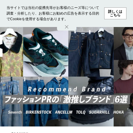
当サイトでは当社の提携先等がお客様のニーズ等について
詳しくは
調査・分析したり、お客様にお勧めの広告を表示する目的
こちら
でCookieを使用する場合があります。
ホーム
モデル募集
ランキング
ファッション
ビューテ