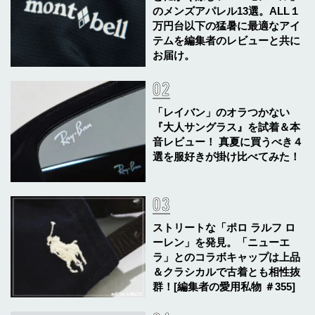
のメンズアパレル13選。ALL１
万円台以下の猛暑に最適なアイ
テムを編集者のレビューと共に
お届け。
「レイバン」のオラつかない
『大人サングラス』を試着＆本
音レビュー！ 真夏に買うべき４
選を服好きが掛け比べてみた！
ストリートな「ポロ ラルフ ロ
ーレン」を発見。「ニューエ
ラ」とのコラボキャップは上品
＆クラシカルで古着とも相性抜
群！[編集者の愛用私物 ＃355]