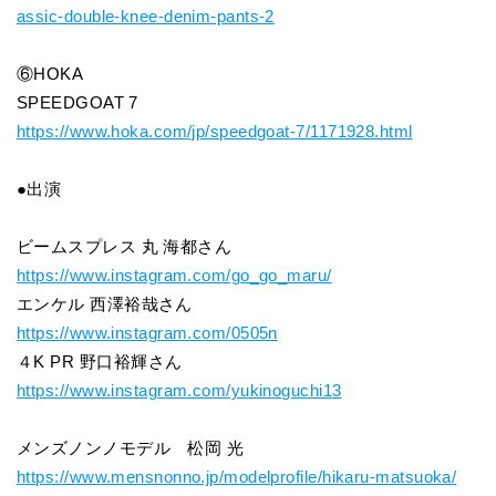
assic-double-knee-denim-pants-2
⑥HOKA
SPEEDGOAT 7
https://www.hoka.com/jp/speedgoat-7/1171928.html
●出演
ビームスプレス 丸 海都さん
https://www.instagram.com/go_go_maru/
エンケル 西澤裕哉さん
https://www.instagram.com/0505n
４K PR 野口裕輝さん
https://www.instagram.com/yukinoguchi13
メンズノンノモデル 松岡 光
https://www.mensnonno.jp/modelprofile/hikaru-matsuoka/