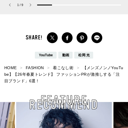
ーチ ピュア プラチナム
が大天才！[編集者の愛用
Jouete! Vol.1
1
/
9
パルファム」
私物 #357]
YouTube
動画
松岡 光
HOME
FASHION
着こなし術
【メンズノンノYouTu
be】【26年春夏トレンド】 ファッションPRが激推しする「注
目ブランド」6選！
FEATURE
RECOMMEND