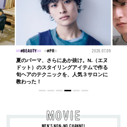
26.07.09
FASHION
2026.07.09
FAS
高橋璃央と、ジュエッテの出会い。夏の
定番、ピンクゴールドが印象的
な“SUMMER PINK”［meets Jouete!
Vol.12］
MOVIE
MEN’S NON-NO CHANNEL