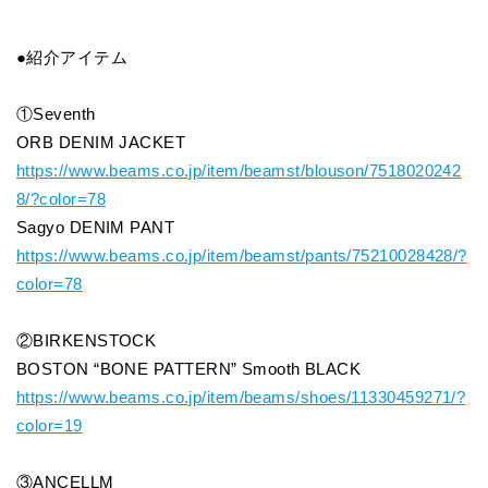
●紹介アイテム
①Seventh
ORB DENIM JACKET
https://www.beams.co.jp/item/beamst/blouson/7518020242
8/?color=78
Sagyo DENIM PANT
https://www.beams.co.jp/item/beamst/pants/75210028428/?
color=78
②BIRKENSTOCK
BOSTON “BONE PATTERN” Smooth BLACK
https://www.beams.co.jp/item/beams/shoes/11330459271/?
color=19
③ANCELLM