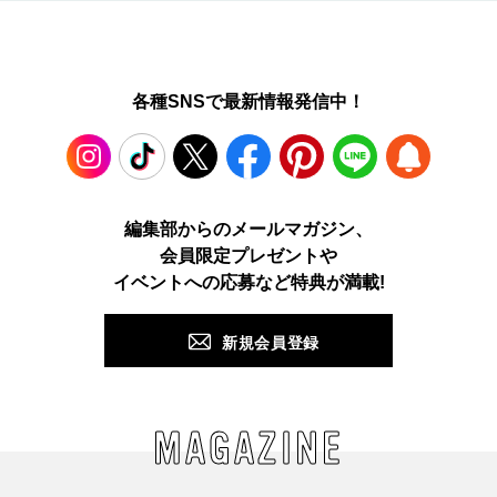
各種SNSで最新情報発信中！
Instagram
TikTok
X
Facebook
Pinterest
LINE
WEB
編集部からのメールマガジン、
会員限定プレゼントや
PUSH
イベントへの応募など特典が満載!
新規会員登録
MAGAZINE