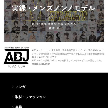
ABJマークは、この電子書店・電子書籍配信サービスが、著作権者からコ
ンテンツ使用許諾を得た正規版配信サービスであることを示す登録商標(登
録番号第6091713号)です。
ABJマークの詳細、ABJマークを掲示しているサービスの一覧はこちら。
https://aebs.or.jp/
マンガ
少年マンガ
青年マンガ
少女マンガ
女性マンガ
取材・ファッション
週刊少年ジャンプ
週刊ヤングジャンプ
りぼん
Cookie
ファッション・美容
芸能・情報・スポーツ
書籍
ジャンプSQ
ヤングジャンプ定期購読デジタル
マーガレット
Cocohana