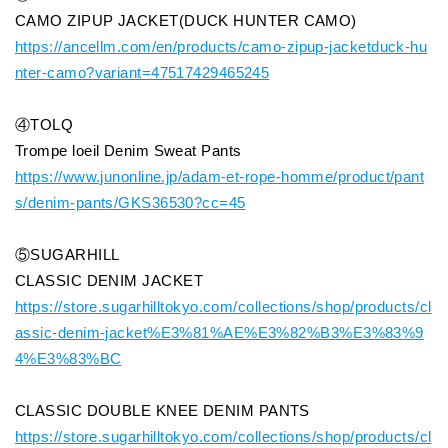
CAMO ZIPUP JACKET(DUCK HUNTER CAMO)
https://ancellm.com/en/products/camo-zipup-jacketduck-hu
nter-camo?variant=47517429465245
④TOLQ
Trompe loeil Denim Sweat Pants
https://www.junonline.jp/adam-et-rope-homme/product/pant
s/denim-pants/GKS36530?cc=45
⑤SUGARHILL
CLASSIC DENIM JACKET
https://store.sugarhilltokyo.com/collections/shop/products/cl
assic-denim-jacket%E3%81%AE%E3%82%B3%E3%83%9
4%E3%83%BC
CLASSIC DOUBLE KNEE DENIM PANTS
https://store.sugarhilltokyo.com/collections/shop/products/cl