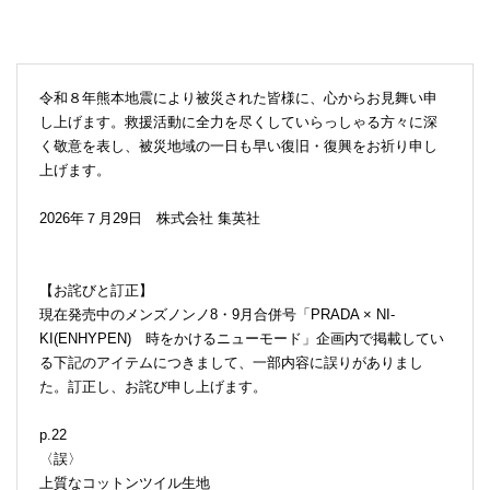
令和８年熊本地震により被災された皆様に、心からお見舞い申
し上げます。救援活動に全力を尽くしていらっしゃる方々に深
く敬意を表し、被災地域の一日も早い復旧・復興をお祈り申し
上げます。
2026年７月29日 株式会社 集英社
【お詫びと訂正】
現在発売中のメンズノンノ8・9月合併号「PRADA × NI-
KI(ENHYPEN) 時をかけるニューモード」企画内で掲載してい
る下記のアイテムにつきまして、一部内容に誤りがありまし
た。訂正し、お詫び申し上げます。
p.22
〈誤〉
上質なコットンツイル生地