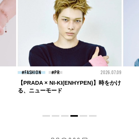
26.07.09
BEAUTY
2026.07.09
FAS
夏のパーマ、さらにあか抜け。N.（エヌ
ドット）のスタイリングアイテムで作る
旬ヘアのテクニックを、人気３サロンに
教わった！