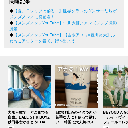
関連記事
◆
【夏、Ｔシャツは踊る！】世界クラスのダンサーたちが
メンズノンノに初登場！
◆
【メンズノンノYouTube】中川大輔／メンズノンノ撮影
風景
◆
【メンズノンノYouTube】【吉永アユリ×豊田裕大】ふ
わもこアウターを着て、街へ出よう
大胆不敵で、どこまでも
日焼け止めのベタつきが
BEYOND A G
自由。BALLISTIK BOYZ
苦手な人にも使って欲し
ルイ・ヴィト
砂田将宏がまとうCOACH
い！ 韓国で大人気のスト
フォールコレ
の新作フレグランス「コ
レスフリーな“水分サンク
描くプレッピ