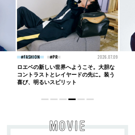
26.07.09
FASHION
2026.07.09
BEA
【PRADA × NI-KI(ENHYPEN)】時をかけ
る、ニューモード
MOVIE