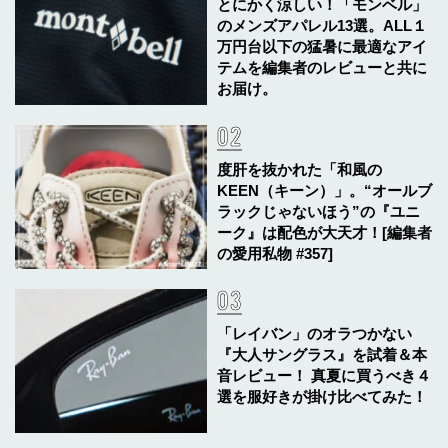
とにかく涼しい！「モンベル」
のメンズアパレル13選。ALL１
万円台以下の猛暑に最適なアイ
テムを編集者のレビューと共に
お届け。
度肝を抜かれた「和風の
KEEN（キーン）」。“オールブ
ラックじゃないほう”の『ユニ
ーク』は配色が大天才！[編集者
の愛用私物 #357]
「レイバン」のオラつかない
『大人サングラス』を試着＆本
音レビュー！ 真夏に買うべき４
選を服好きが掛け比べてみた！