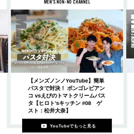
MEN’S NON-NO CHANNEL
【メンズノンノYouTube】簡単
パスタで対決！ ボンゴレビアン
コ vsえびのトマトクリームパス
タ【ヒロト'sキッチン #08 ゲ
スト：松井大奈】
YouTubeでもっと見る