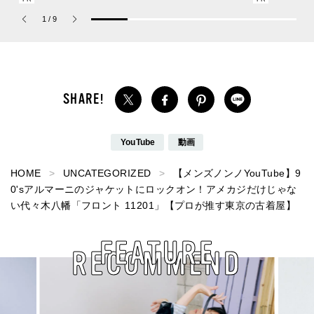
ーチ ピュア プラチナム
リーム”
1
/
9
パルファム」
YouTube
動画
HOME
UNCATEGORIZED
【メンズノンノYouTube】9
0'sアルマーニのジャケットにロックオン！アメカジだけじゃな
い代々木八幡「フロント 11201」【プロが推す東京の古着屋】
FEATURE
RECOMMEND