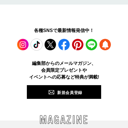
各種SNSで最新情報発信中！
Instagram
TikTok
X
Facebook
Pinterest
LINE
WEB
編集部からのメールマガジン、
会員限定プレゼントや
PUSH
イベントへの応募など特典が満載!
新規会員登録
MAGAZINE