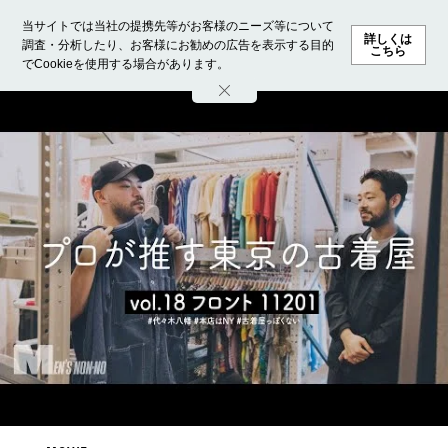
当サイトでは当社の提携先等がお客様のニーズ等について
詳しくは
調査・分析したり、お客様にお勧めの広告を表示する目的
こちら
でCookieを使用する場合があります。
ホーム
モデル募集
ランキング
ファッション
ビューテ