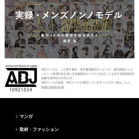
ABJマークは、この電子書店・電子書籍配信サービスが、著作権者からコ
ンテンツ使用許諾を得た正規版配信サービスであることを示す登録商標(登
録番号第6091713号)です。
ABJマークの詳細、ABJマークを掲示しているサービスの一覧はこちら。
https://aebs.or.jp/
マンガ
少年マンガ
青年マンガ
少女マンガ
女性マンガ
取材・ファッション
週刊少年ジャンプ
週刊ヤングジャンプ
りぼん
Cookie
ファッション・美容
芸能・情報・スポーツ