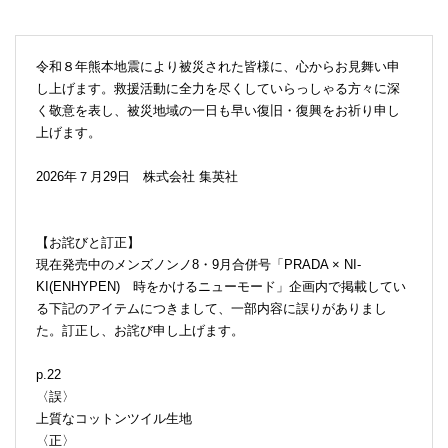
令和８年熊本地震により被災された皆様に、心からお見舞い申
し上げます。救援活動に全力を尽くしていらっしゃる方々に深
く敬意を表し、被災地域の一日も早い復旧・復興をお祈り申し
上げます。
2026年７月29日 株式会社 集英社
【お詫びと訂正】
現在発売中のメンズノンノ8・9月合併号「PRADA × NI-
KI(ENHYPEN) 時をかけるニューモード」企画内で掲載してい
る下記のアイテムにつきまして、一部内容に誤りがありまし
た。訂正し、お詫び申し上げます。
p.22
〈誤〉
上質なコットンツイル生地
〈正〉