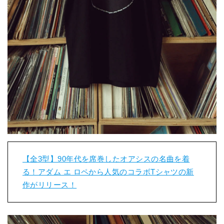
【全3型】90年代を席巻したオアシスの名曲を着
る！アダム エ ロペから人気のコラボTシャツの新
作がリリース！