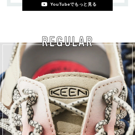
YouTubeでもっと見る
REGULAR