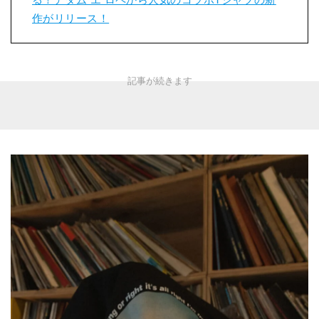
作がリリース！