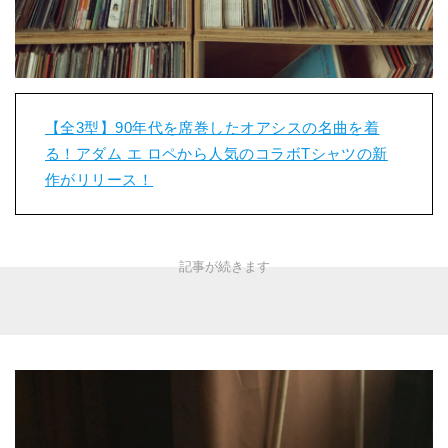
【全3型】90年代を席巻したオアシスの名曲を着
る！アダム エ ロペから人気のコラボTシャツの新
作がリリース！