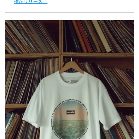
作がリリース！