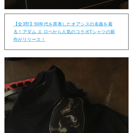
【全3型】90年代を席巻したオアシスの名曲を着
る！アダム エ ロペから人気のコラボTシャツの新
作がリリース！