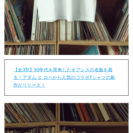
【全3型】90年代を席巻したオアシスの名曲を着
る！アダム エ ロペから人気のコラボTシャツの新
作がリリース！