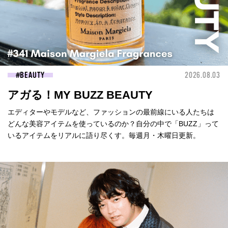
BEAUTY
2026.08.03
アガる！MY BUZZ BEAUTY
エディターやモデルなど、ファッションの最前線にいる人たちは
どんな美容アイテムを使っているのか？自分の中で「BUZZ」って
いるアイテムをリアルに語り尽くす。毎週月・木曜日更新。