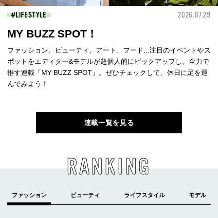
LIFESTYLE
2026.07.29
MY BUZZ SPOT！
ファッション、ビューティ、アート、フード...注目のイベントやス
ポットをエディター&モデルが超個人的にピックアップし、全力で
推す連載「MY BUZZ SPOT」。ぜひチェックして、休日に足を運
んでみよう！
連載一覧を見る
RANKING