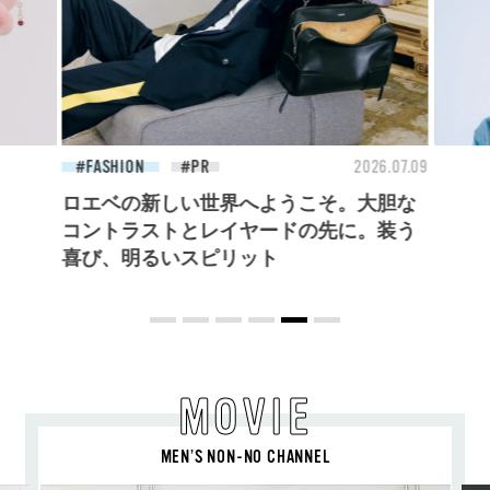
26.07.09
FASHION
2026.07.09
BEA
ロエベの新しい世界へようこそ。大胆な
コントラストとレイヤードの先に。装う
喜び、明るいスピリット
MOVIE
MEN’S NON-NO CHANNEL