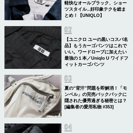
軽快なオールブラック、ショー
ツスタイル...好印象テクを総ま
とめ！【UNIQLO】
【ユニクロ ユーの黒いコスパ名
品】もうカーゴパンツはこれで
いい。ワードローブに加えたい
最強の１本／Uniqlo U ワイドフ
ィットカーゴパンツ
夏の“背汗”問題を即解消！「モ
ンベル」の完売バックパックに
隠された優秀過ぎる秘密とは？
[編集者の愛用私物 #353]