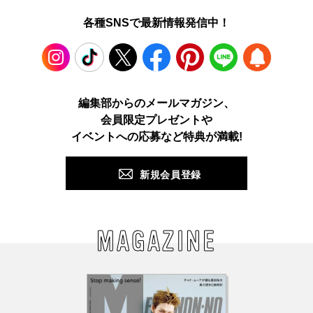
各種SNSで最新情報発信中！
Instagram
TikTok
X
Facebook
Pinterest
LINE
WEB
編集部からのメールマガジン、
会員限定プレゼントや
PUSH
イベントへの応募など特典が満載!
新規会員登録
MAGAZINE