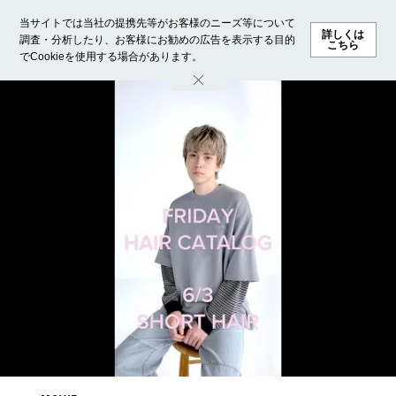
当サイトでは当社の提携先等がお客様のニーズ等について
詳しくは
調査・分析したり、お客様にお勧めの広告を表示する目的
こちら
でCookieを使用する場合があります。
ホーム
モデル募集
ランキング
ファッション
ビューテ