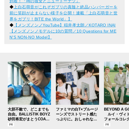
到着！『噂の彼女とニュードーナツ』
◆
上白石萌音がこれぞガブリの真髄と絶品ハンバーガーを
前に笑顔が止まらない様子を公開！連載「上白石萌音と世
界をガブリ！BITE the World」】
◆
【メンズノンノYouTube】稲井孝太朗／KOTARO INAI
【メンズノンノモデルに10の質問／10 Questions for ME
N'S NON-NO Model】
大胆不敵で、どこまでも
ファミマの白T×ブルージ
BEYOND A G
自由。BALLISTIK BOYZ
ーンズでストリート感た
ルイ・ヴィト
砂田将宏がまとうCOACH
っぷりに。おしゃれな人
フォールコレ
の新作フレグランス「コ
が集う「ソウル」のショ
描くプレッピ
ーチ ピュア プラチナム
ップ、コミュニティスナ