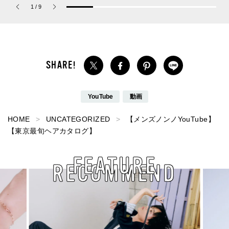
1
/
9
パルファム」
ップ！
YouTube
動画
HOME
UNCATEGORIZED
【メンズノンノYouTube】
【東京最旬ヘアカタログ】
FEATURE
RECOMMEND