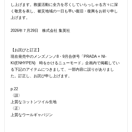
し上げます。救援活動に全力を尽くしていらっしゃる方々に深
く敬意を表し、被災地域の一日も早い復旧・復興をお祈り申し
上げます。
2026年７月29日 株式会社 集英社
【お詫びと訂正】
現在発売中のメンズノンノ8・9月合併号「PRADA × NI-
KI(ENHYPEN) 時をかけるニューモード」企画内で掲載してい
る下記のアイテムにつきまして、一部内容に誤りがありまし
た。訂正し、お詫び申し上げます。
p.22
〈誤〉
上質なコットンツイル生地
〈正〉
上質なウールギャバジン