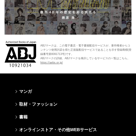
ABJマークは、この電子書店・電子書籍配信サービスが、著作権者からコ
ンテンツ使用許諾を得た正規版配信サービスであることを示す登録商標(登
録番号第6091713号)です。
ABJマークの詳細、ABJマークを掲示しているサービスの一覧はこちら。
https://aebs.or.jp/
マンガ
少年マンガ
青年マンガ
少女マンガ
女性マンガ
取材・ファッション
週刊少年ジャンプ
週刊ヤングジャンプ
りぼん
Cookie
ファッション・美容
芸能・情報・スポーツ
書籍
ジャンプSQ
ヤングジャンプ定期購読デジタル
マーガレット
Cocohana
Seventeen
Myojo
Vジャンプ
ヤンジャン！
別冊マーガレット
office YOU
文芸・文庫・総合
学芸・ノンフィクション・新書
ライトノベル・ノベライズ
キッズ
オンラインストア・その他WEBサービス
non-no
週プレNEWS
最強ジャンプ
となりのヤングジャンプ
マンガMee公式サイト
マンガMee公式サイト
すばる
集英社学芸部 - 学芸・ノンフィクション
集英社Webマガジン コバルト
集英社みらい文庫