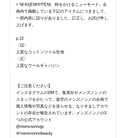
× NI-KI(ENHYPEN) 時をかけるニューモード」企
2026.07.09
画内で掲載している下記のアイテムにつきまして、
一部内容に誤りがありました。訂正し、お詫び申し
上げます。
p.22
〈誤〉
上質なコットンツイル生地
〈正〉
上質なウールギャバジン
【ご注意ください】
インスタグラムのDMで、集英社やメンズノンノの
スタッフをかたって、架空のメンズノンノの企画で
個人情報や写真などを送らせる、なりすましアカウ
ントの存在が報告されています。メンズノンノの3
つの公式アカウント
@mensnonnojp
＠mensnonnobeauty