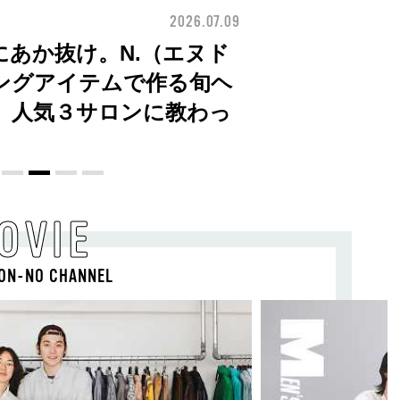
2026.07.09
FASHION
I(ENHYPEN)】時をかけ
OVIE
ON-NO CHANNEL