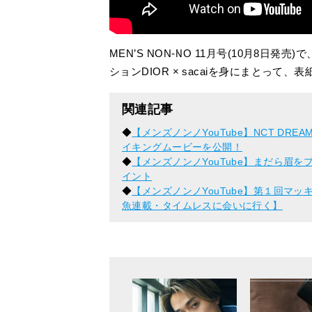
MEN’S NON-NO 11月号(10月8
ションDIOR × sacaiを身にまとって、
関連記事
◆
【メンズノンノYouTube】NCT D
イキングムービーを公開！
◆
【メンズノンノYouTube】まだら眉
イント
◆
【メンズノンノYouTube】第１回マ
魚連載・タイムレスに会いに行く】