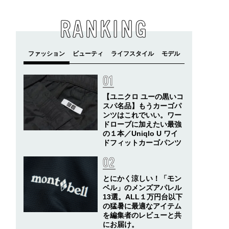
RANKING
【ユニクロ ユーの黒いコ
スパ名品】もうカーゴパ
ンツはこれでいい。ワー
ドローブに加えたい最強
の１本／Uniqlo U ワイ
ドフィットカーゴパンツ
とにかく涼しい！「モン
ベル」のメンズアパレル
13選。ALL１万円台以下
の猛暑に最適なアイテム
を編集者のレビューと共
にお届け。