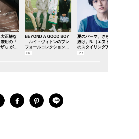
に大正解な
BEYOND A GOOD BOY
夏のパーマ、さらにあか
軽く
雨兼用の「
ルイ・ヴィトンのプレ
抜け。N.（エヌドット）
グ”
イーザ)」があ
フォールコレクションが
のスタイリングアイテム
機能
差しもゲリ
描くプレッピースタイル
で作る旬ヘアのテクニッ
や通
！[編集者
クを、人気３サロンに教
が登
0]
わった！