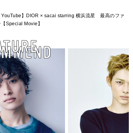
uTube】DIOR × sacai starring 横浜流星 最高のファ
cial Movie】
ATURE
OMMEND