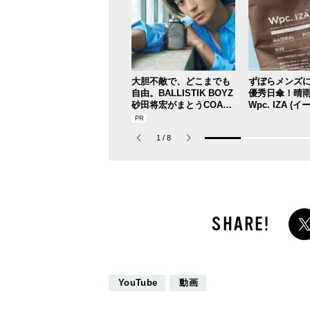
大胆不敵で、どこまでも
ずぼらメンズ
自由。BALLISTIK BOYZ
優秀日傘！晴
砂田将宏がまとうCOACH
Wpc. IZA (
の新作フレグランス「コ
れば猛暑の日
ーチ ピュア プラチナム
ラ豪雨も無問題
1
/
8
パルファム」
の愛用私物 #36
YouTube
動画