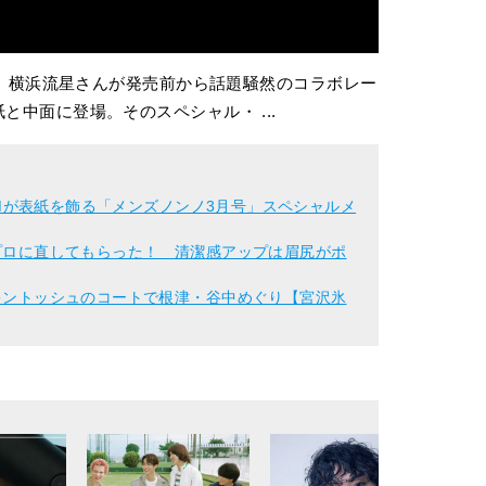
日発売)で、横浜流星さんが発売前から話題騒然のコラボレー
表紙と中面に登場。そのスペシャル・ ...
REAMが表紙を飾る「メンズノンノ3月号」スペシャルメ
をプロに直してもらった！ 清潔感アップは眉尻がポ
ッキントッシュのコートで根津・谷中めぐり【宮沢氷