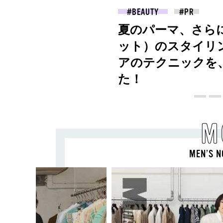
2026.07.09
FASHION
【PRADA × NI-K
る、ニューモード
M
MEN’S N