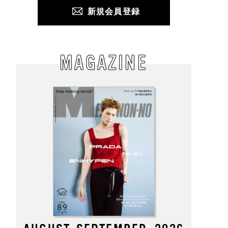
新規会員登録
MAGAZINE
てタフな“最強黒バッ
ロエベの新しい世界へよ
韓国の服好きはこうや
。「モノリス」から高
うこそ。大胆なコントラ
て「ユニクロ」を使う
素材で進化した旅行
ストとレイヤードの先に
おしゃれな人が集う「
勤に大活躍な全５型
。装う喜び、明るいスピ
ウル」のカフェ＆ベー
場！
リット
リー、コミュニティス
ップ！