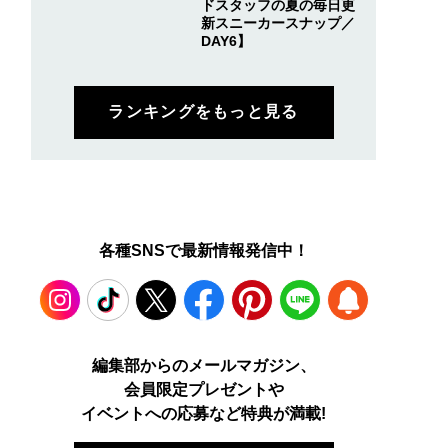
ドスタッフの夏の毎日更
新スニーカースナップ／
DAY6】
ランキングをもっと見る
各種SNSで最新情報発信中！
Instagram
TikTok
X
Facebook
Pinterest
LINE
WEB
編集部からのメールマガジン、
会員限定プレゼントや
PUSH
イベントへの応募など特典が満載!