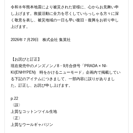
令和８年熊本地震により被災された皆様に、心からお見舞い申
し上げます。救援活動に全力を尽くしていらっしゃる方々に深
く敬意を表し、被災地域の一日も早い復旧・復興をお祈り申し
上げます。
2026年７月29日 株式会社 集英社
【お詫びと訂正】
現在発売中のメンズノンノ8・9月合併号「PRADA × NI-
KI(ENHYPEN) 時をかけるニューモード」企画内で掲載してい
る下記のアイテムにつきまして、一部内容に誤りがありまし
た。訂正し、お詫び申し上げます。
p.22
〈誤〉
上質なコットンツイル生地
〈正〉
上質なウールギャバジン