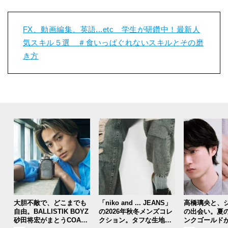
FX、動画編集、英語...etc 学生が研鑽中！最新人
気スキル５選 ＃食いっぱぐれないスキルとその磨
き方
大胆不敵で、どこまでも
「niko and ... JEANS」
高橋璃央と、
自由。BALLISTIK BOYZ
の2026年秋冬メンズコレ
の出会い。夏
砂田将宏がまとうCOACH
クション。タフな生地、
ンクゴールド