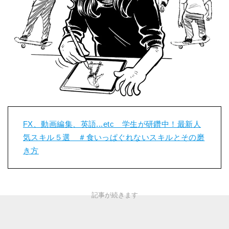
FX、動画編集、英語...etc 学生が研鑽中！最新人
気スキル５選 ＃食いっぱぐれないスキルとその磨
き方