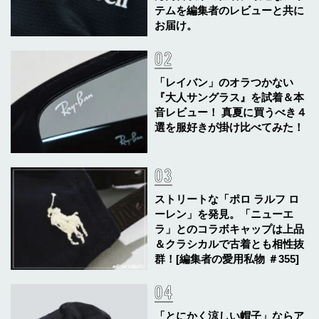
テムを編集者のレビューと共に
お届け。
「レイバン」のオラつかない
『大人サングラス』を試着＆本
音レビュー！ 真夏に買うべき４
選を服好きが掛け比べてみた！
ストリートな「ポロ ラルフ ロ
ーレン」を発見。「ニューエ
ラ」とのコラボキャップは上品
＆クラシカルで古着とも相性抜
群！[編集者の愛用私物 ＃355]
「とにかく涼しい帽子」ならア