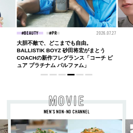
26.07.27
FASHION
2026.07.09
BEA
高橋璃央と、ジュエッテの出会い。夏の
定番、ピンクゴールドが印象的
な“SUMMER PINK”［meets Jouete!
Vol.12］
MOVIE
MEN’S NON-NO CHANNEL