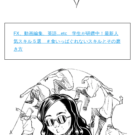
FX、動画編集、英語...etc 学生が研鑽中！最新人
気スキル５選 ＃食いっぱぐれないスキルとその磨
き方