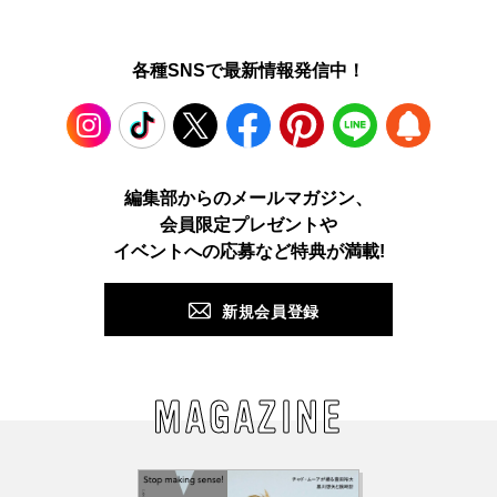
各種SNSで最新情報発信中！
Instagram
TikTok
X
Facebook
Pinterest
LINE
WEB
編集部からのメールマガジン、
会員限定プレゼントや
PUSH
イベントへの応募など特典が満載!
新規会員登録
MAGAZINE