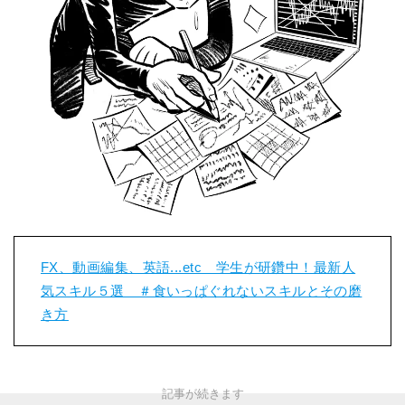
FX、動画編集、英語...etc 学生が研鑽中！最新人
気スキル５選 ＃食いっぱぐれないスキルとその磨
き方