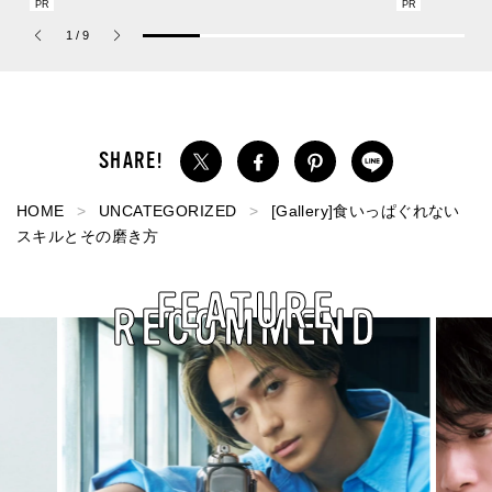
の新作フレグランス「コ
ヴィンテージ加工、トレ
SUMMER PIN
ーチ ピュア プラチナム
ンドのワイド感etc. こだ
Jouete! Vol.1
1
/
9
パルファム」
わりの全11型！
HOME
UNCATEGORIZED
[Gallery]食いっぱぐれない
スキルとその磨き方
FEATURE
RECOMMEND