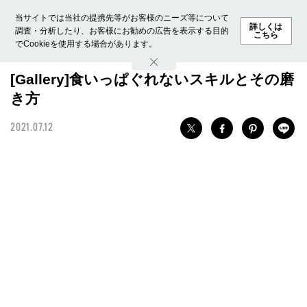
当サイトでは当社の提携先等がお客様のニーズ等について
詳しくは
調査・分析したり、お客様にお勧めの広告を表示する目的
こちら
でCookieを使用する場合があります。
ホーム
モデル募集
ランキング
ファッション
ビューテ
[Gallery]食いっぱぐれないスキルとその磨
き方
2021.07.12