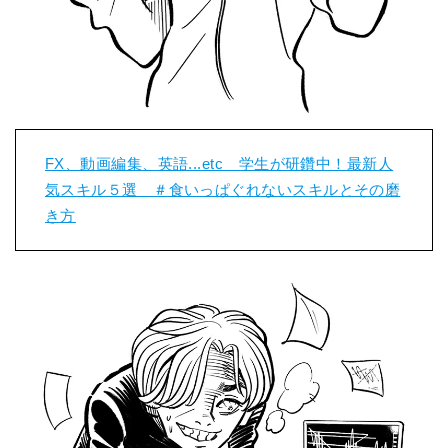
FX、動画編集、英語...etc 学生が研鑽中！最新人
気スキル５選 ＃食いっぱぐれないスキルとその磨
き方