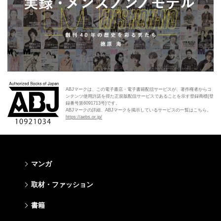
ABJマークは、この電子書店・電子書籍配信サービスが、著作権者からコ
ンテンツ使用許諾を得た正規版配信サービスであることを示す登録商標(登
録番号第6091713号)です。
ABJマークの詳細、ABJマークを掲示しているサービスの一覧はこちら。
https://aebs.or.jp/
マンガ
少年マンガ
青年マンガ
少女マンガ
女性マンガ
取材・ファッション
週刊少年ジャンプ
週刊ヤングジャンプ
りぼん
Cookie
ファッション・美容
芸能・情報・スポーツ
書籍
ジャンプSQ
ヤングジャンプ定期購読デジタル
マーガレット
Cocohana
Seventeen
Myojo
Vジャンプ
ヤンジャン！
別冊マーガレット
office YOU
文芸・文庫・総合
学芸・ノンフィクション・新書
ライトノベル・ノベライズ
キッズ