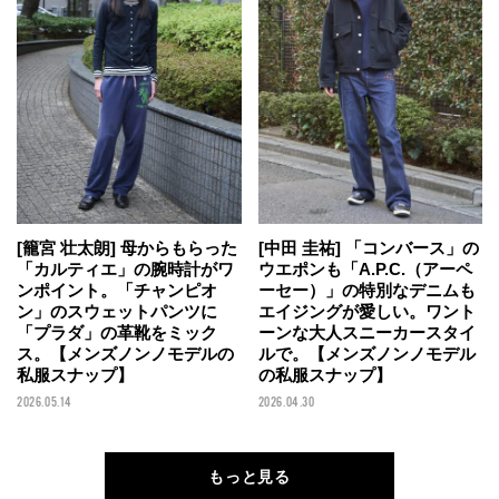
[籠宮 壮太朗] 母からもらった
[中田 圭祐] 「コンバース」の
「カルティエ」の腕時計がワ
ウエポンも「A.P.C.（アーペ
ンポイント。「チャンピオ
ーセー）」の特別なデニムも
ン」のスウェットパンツに
エイジングが愛しい。ワント
「プラダ」の革靴をミック
ーンな大人スニーカースタイ
ス。【メンズノンノモデルの
ルで。【メンズノンノモデル
私服スナップ】
の私服スナップ】
2026.05.14
2026.04.30
もっと見る