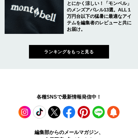
とにかく涼しい！「モンベル」
のメンズアパレル13選。ALL１
万円台以下の猛暑に最適なアイ
テムを編集者のレビューと共に
お届け。
ランキングをもっと見る
各種SNSで最新情報発信中！
Instagram
TikTok
X
Facebook
Pinterest
LINE
WEB
編集部からのメールマガジン、