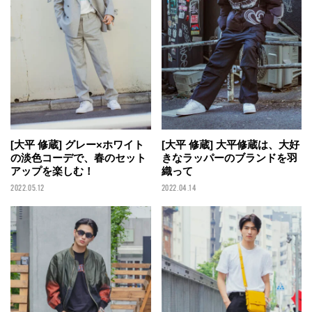
[大平 修蔵] グレー×ホワイト
[大平 修蔵] 大平修蔵は、大好
の淡色コーデで、春のセット
きなラッパーのブランドを羽
アップを楽しむ！
織って
2022.05.12
2022.04.14