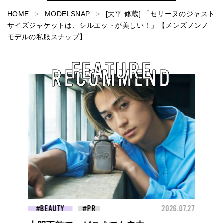
HOME
MODELSNAP
[大平 修蔵] 「セリーヌのジャスト
サイズジャケットは、シルエットが美しい！」【メンズノンノ
モデルの私服スナップ】
FEATURE
RECOMMEND
BEAUTY
2026.07.27