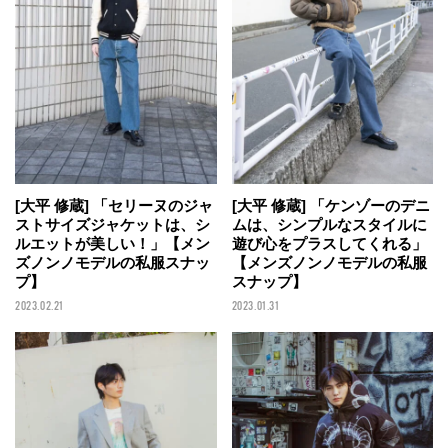
[大平 修蔵] 「セリーヌのジャ
[大平 修蔵] 「ケンゾーのデニ
ストサイズジャケットは、シ
ムは、シンプルなスタイルに
ルエットが美しい！」【メン
遊び心をプラスしてくれる」
ズノンノモデルの私服スナッ
【メンズノンノモデルの私服
プ】
スナップ】
2023.02.21
2023.01.31