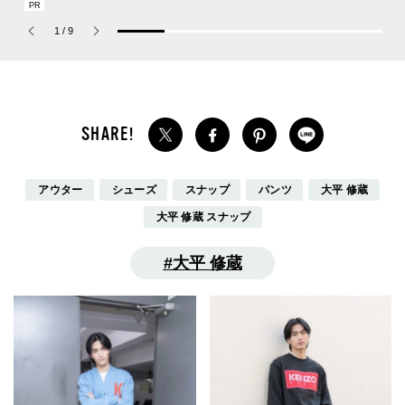
の新作フレグランス「コ
を一覧チェック
のコラボスニ
ーチ ピュア プラチナム
本当ですか？[
1
/
9
パルファム」
用私物 #362]
アウター
シューズ
スナップ
パンツ
大平 修蔵
大平 修蔵 スナップ
大平 修蔵