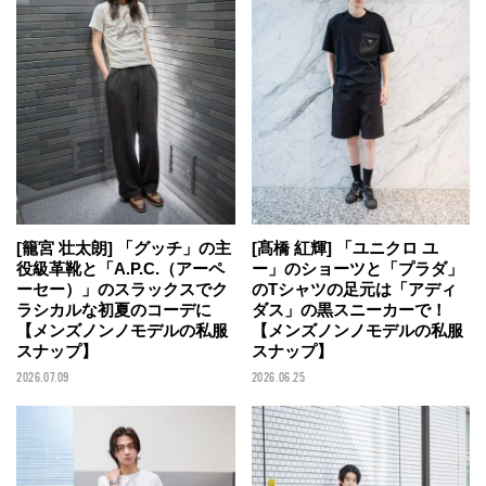
[籠宮 壮太朗] 「グッチ」の主
[髙橋 紅輝] 「ユニクロ ユ
役級革靴と「A.P.C.（アーペ
ー」のショーツと「プラダ」
ーセー）」のスラックスでク
のTシャツの足元は「アディ
ラシカルな初夏のコーデに
ダス」の黒スニーカーで！
【メンズノンノモデルの私服
【メンズノンノモデルの私服
スナップ】
スナップ】
2026.07.09
2026.06.25