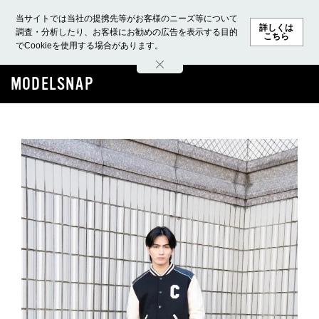
当サイトでは当社の提携先等がお客様のニーズ等について
詳しくは
調査・分析したり、お客様にお勧めの広告を表示する目的
こちら
でCookieを使用する場合があります。
ホーム
モデル募集
ランキング
ファッション
ビューテ
MODELSNAP