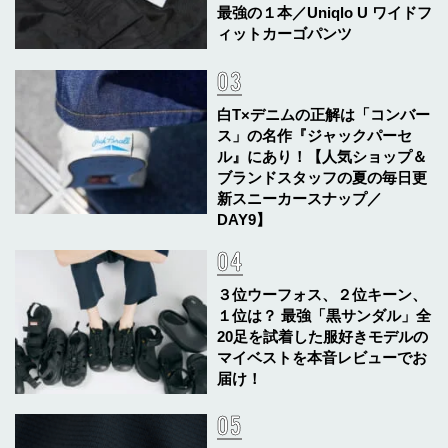
最強の１本／Uniqlo U ワイドフ
ィットカーゴパンツ
白T×デニムの正解は「コンバー
ス」の名作『ジャックパーセ
ル』にあり！【人気ショップ＆
ブランドスタッフの夏の毎日更
新スニーカースナップ／
DAY9】
３位ウーフォス、２位キーン、
１位は？ 最強「黒サンダル」全
20足を試着した服好きモデルの
マイベストを本音レビューでお
届け！