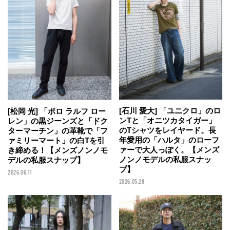
[石川 愛大] 「ユニクロ」のロ
[松岡 光] 「ポロ ラルフ ロー
ンTと「オニツカタイガー」
レン」の黒ジーンズと「ドク
のTシャツをレイヤード。長
ターマーチン」の革靴で「フ
年愛用の「ハルタ」のローフ
ァミリーマート」の白Tを引
ァーで大人っぽく。【メンズ
き締める！【メンズノンノモ
ノンノモデルの私服スナッ
デルの私服スナップ】
プ】
2026.06.11
2026.05.28