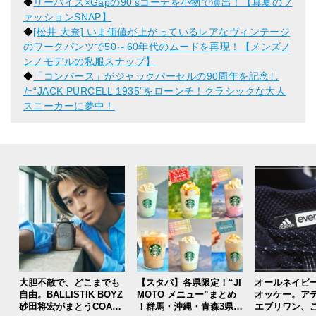
◆
リーバイス×Gapの90’sコーデを小物で演出！【真夏のフ
ァッションSNAP】
◆
[松井 大奈] いま価値が上がっているレアなヴィンテージ
のワークパンツで50～60年代のムードを再現！【メンズノ
ンノモデルの私服スナップ】
◆
「コンバース」がジャックパーセルの90周年を記念し
た“JACK PURCELL 1935”をローンチ！クラシックな大人
スニーカーに夢中！
大胆不敵で、どこまでも
【スタバ】各県限定！“JI
オールネイビ
自由。BALLISTIK BOYZ
MOTO メニュー”まとめ
オッケー。ア
砂田将宏がまとうCOACH
！群馬・沖縄・青森3県分
エブリワン、