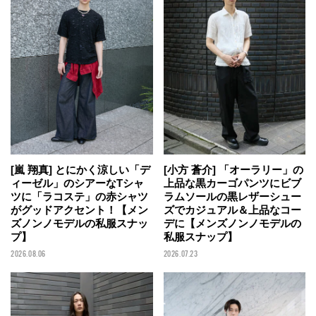
[嵐 翔真] とにかく涼しい「デ
[小方 蒼介] 「オーラリー」の
ィーゼル」のシアーなTシャ
上品な黒カーゴパンツにビブ
ツに「ラコステ」の赤シャツ
ラムソールの黒レザーシュー
がグッドアクセント！【メン
ズでカジュアル＆上品なコー
ズノンノモデルの私服スナッ
デに【メンズノンノモデルの
プ】
私服スナップ】
2026.08.06
2026.07.23