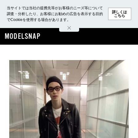
当サイトでは当社の提携先等がお客様のニーズ等について
詳しくは
調査・分析したり、お客様にお勧めの広告を表示する目的
こちら
でCookieを使用する場合があります。
ホーム
モデル募集
ランキング
ファッション
ビューテ
MODELSNAP