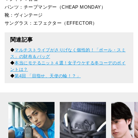
パンツ：チープマンデー（CHEAP MONDAY）
靴：ヴィンテージ
サングラス：エフェクター（EFFECTOR）
関連記事
◆
マルチストライプがさりげなく個性的！「ポール・スミ
ス」の財布＆バッグ
◆
本当にモテるニット４選！女子ウケする冬コーデのポイ
ントは？
◆
第4回 「目指せ、天使の輪！？」