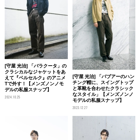
[守屋 光治] 「バラクータ」の
クラシカルなジャケットをあ
[守屋 光治] 「バブアーのハン
えて『ベルセルク』のアニメ
チング帽に、スイングトップ
Tで外す！【メンズノンノモ
と革靴を合わせたクラシック
デルの私服スナップ】
なスタイル」【メンズノンノ
2024.10.25
モデルの私服スナップ】
2023.12.27