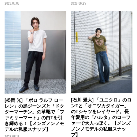
2026.07.09
2026.06.25
[石川 愛大] 「ユニクロ」のロ
[松岡 光] 「ポロ ラルフ ロー
ンTと「オニツカタイガー」
レン」の黒ジーンズと「ドク
のTシャツをレイヤード。長
ターマーチン」の革靴で「フ
年愛用の「ハルタ」のローフ
ァミリーマート」の白Tを引
ァーで大人っぽく。【メンズ
き締める！【メンズノンノモ
ノンノモデルの私服スナッ
デルの私服スナップ】
プ】
2026.06.11