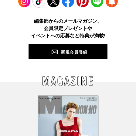
Instagram
TikTok
X
Facebook
Pinterest
LINE
WEB
編集部からのメールマガジン、
会員限定プレゼントや
PUSH
イベントへの応募など特典が満載!
新規会員登録
MAGAZINE