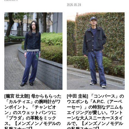
2026.05.28
[籠宮 壮太朗] 母からもらった
[中田 圭祐] 「コンバース」の
「カルティエ」の腕時計がワ
ウエポンも「A.P.C.（アーペ
ンポイント。「チャンピオ
ーセー）」の特別なデニムも
ン」のスウェットパンツに
エイジングが愛しい。ワント
「プラダ」の革靴をミック
ーンな大人スニーカースタイ
ス。【メンズノンノモデルの
ルで。【メンズノンノモデル
私服スナップ】
の私服スナップ】