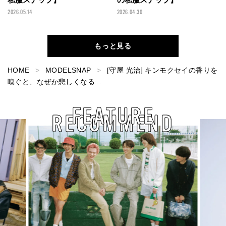
2026.05.14
2026.04.30
もっと見る
HOME
MODELSNAP
[守屋 光治] キンモクセイの香りを
嗅ぐと、なぜか悲しくなる...
FEATURE
RECOMMEND