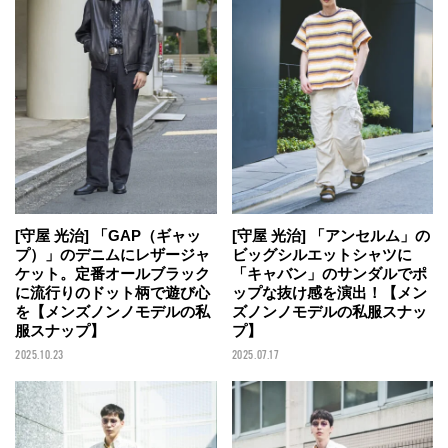
[守屋 光治] 「GAP（ギャッ
[守屋 光治] 「アンセルム」の
プ）」のデニムにレザージャ
ビッグシルエットシャツに
ケット。定番オールブラック
「キャバン」のサンダルでポ
に流行りのドット柄で遊び心
ップな抜け感を演出！【メン
を【メンズノンノモデルの私
ズノンノモデルの私服スナッ
服スナップ】
プ】
2025.10.23
2025.07.17