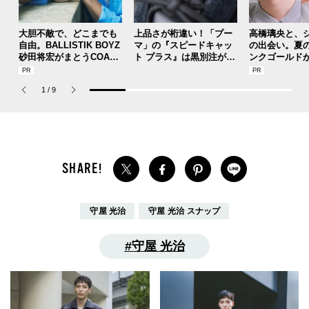
大胆不敵で、どこまでも
上品さが桁違い！「プー
高橋璃央と、
自由。BALLISTIK BOYZ
マ」の『スピードキャッ
の出会い。夏
砂田将宏がまとうCOACH
ト プラス』は黒別注が狙
ンクゴールド
の新作フレグランス「コ
い目！【人気ショップ＆
SUMMER PIN
ーチ ピュア プラチナム
ブランドスタッフの夏の
Jouete! Vol.1
1
/
9
パルファム」
毎日更新スニーカースナ
ップ／DAY7】
守屋 光治
守屋 光治 スナップ
守屋 光治