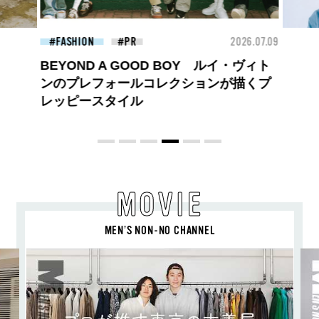
26.07.09
BEAUTY
2026.07.09
FAS
夏のパーマ、さらにあか抜け。N.（エヌ
ドット）のスタイリングアイテムで作る
旬ヘアのテクニックを、人気３サロンに
教わった！
MOVIE
MEN’S NON-NO CHANNEL