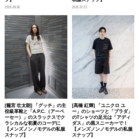
2026.08.06
2026.07.23
[籠宮 壮太朗] 「グッチ」の主
[髙橋 紅輝] 「ユニクロ ユ
役級革靴と「A.P.C.（アーペ
ー」のショーツと「プラダ」
ーセー）」のスラックスでク
のTシャツの足元は「アディ
ラシカルな初夏のコーデに
ダス」の黒スニーカーで！
【メンズノンノモデルの私服
【メンズノンノモデルの私服
スナップ】
スナップ】