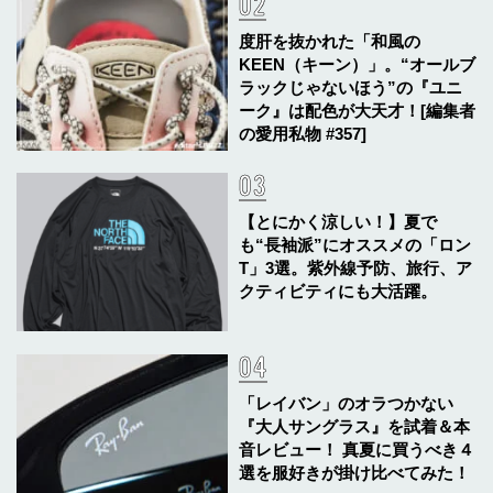
度肝を抜かれた「和風の
KEEN（キーン）」。“オールブ
ラックじゃないほう”の『ユニ
ーク』は配色が大天才！[編集者
の愛用私物 #357]
【とにかく涼しい！】夏で
も“長袖派”にオススメの「ロン
T」3選。紫外線予防、旅行、ア
クティビティにも大活躍。
「レイバン」のオラつかない
『大人サングラス』を試着＆本
音レビュー！ 真夏に買うべき４
選を服好きが掛け比べてみた！