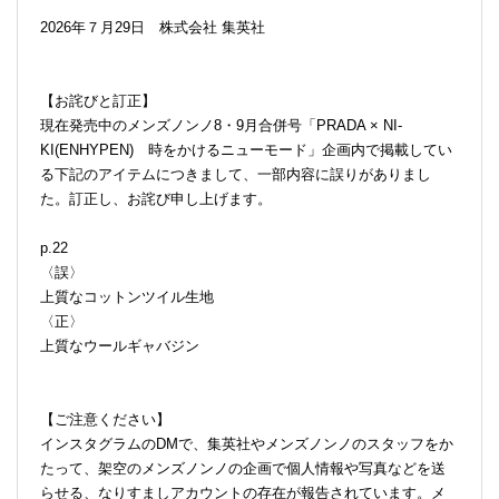
2026年７月29日 株式会社 集英社
【お詫びと訂正】
現在発売中のメンズノンノ8・9月合併号「PRADA × NI-
KI(ENHYPEN) 時をかけるニューモード」企画内で掲載してい
る下記のアイテムにつきまして、一部内容に誤りがありまし
た。訂正し、お詫び申し上げます。
p.22
〈誤〉
上質なコットンツイル生地
〈正〉
上質なウールギャバジン
【ご注意ください】
インスタグラムのDMで、集英社やメンズノンノのスタッフをか
たって、架空のメンズノンノの企画で個人情報や写真などを送
らせる、なりすましアカウントの存在が報告されています。メ