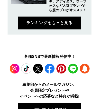
キ、アディダス、ウーフ
ォスなど人気ブランドか
ら服のプロがオススメ！
ランキングをもっと見る
各種SNSで最新情報発信中！
Instagram
TikTok
X
Facebook
Pinterest
LINE
WEB
編集部からのメールマガジン、
会員限定プレゼントや
PUSH
イベントへの応募など特典が満載!