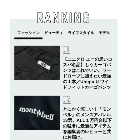
RANKING
【ユニクロ ユーの黒いコ
スパ名品】もうカーゴパ
ンツはこれでいい。ワー
ドローブに加えたい最強
の１本／Uniqlo U ワイ
ドフィットカーゴパンツ
とにかく涼しい！「モン
ベル」のメンズアパレル
13選。ALL１万円台以下
の猛暑に最適なアイテム
を編集者のレビューと共
にお届け。