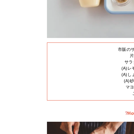
市販のサ
片
サラ
(A)レ
(A)し
(A)
マヨ
?
Ho