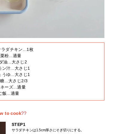
ラダチキン...1枚
栗粉...適量
ダ油...大さじ2
モン汁...大さじ1
ょうゆ...大さじ1
砂糖...大さじ2/3
ネーズ...適量
ご飯...適量
w to cook
?‍?
STEP1
サラダチキンは1.5cm厚さにそぎ切りにする。