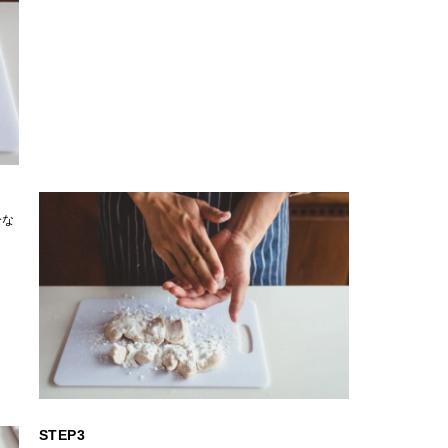
分な
STEP3