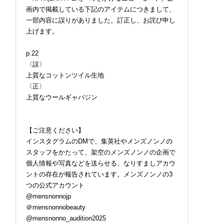
画内で掲載している下記のアイテムにつきまして、
一部内容に誤りがありました。訂正し、お詫び申し
上げます。
p.22
〈誤〉
上質なコットンツイル生地
〈正〉
上質なウールギャバジン
【ご注意ください】
インスタグラムのDMで、集英社やメンズノンノの
スタッフをかたって、架空のメンズノンノの企画で
個人情報や写真などを送らせる、なりすましアカウ
ントの存在が報告されています。メンズノンノの3
つの公式アカウント
@mensnonnojp
＠mensnonnobeauty
@mensnonno_audition2025