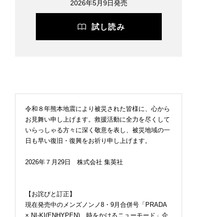
2026年5月9日発売
試し読み
令和８年熊本地震により被災された皆様に、心から
お見舞い申し上げます。救援活動に全力を尽くして
いらっしゃる方々に深く敬意を表し、被災地域の一
日も早い復旧・復興をお祈り申し上げます。
2026年７月29日 株式会社 集英社
【お詫びと訂正】
現在発売中のメンズノンノ8・9月合併号「PRADA
× NI-KI(ENHYPEN) 時をかけるニューモード」企