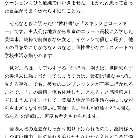
ケーションもひと筋縄ではいきません。よかれと思って言っ
た言葉がうまく伝わらず悩むことも。
そんなときに読みたい“教科書”が『スキップとローファ
ー』です。主人公は地方から東京のエリート高校に入学した
美津未。純粋で前向きな彼女と、イケメンで優しい聡介、他
人の目を気にしがちなミカなど、個性豊かなクラスメートの
学校生活が描かれます。
見どころは、リアルすぎる心理描写。例えば、世間知らず
の美津未に強く当たってしまうミカは、最初は“嫌なやつ”に
見える存在。でも、彼女のコンプレックスが丁寧に描かれる
ことで、「この感情、俺も体験したことある」と感情移入し
てしまうんです。そして、登場人物が学校生活を共にしなが
らさまざまなすれ違いに直面する。誰もが経験する“人間あ
るある”の連続に、何度も考えさせられます。
登場人物の過去がしっかり掘り下げられるのも、感情移入
しやすい理由。話の流れを遮りかねないから入れどころに悩