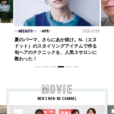
26.07.09
FASHION
2026.07.09
FAS
高橋璃央と、ジュエッテの出会い。夏の
定番、ピンクゴールドが印象的
な“SUMMER PINK”［meets Jouete!
Vol.12］
MOVIE
MEN’S NON-NO CHANNEL