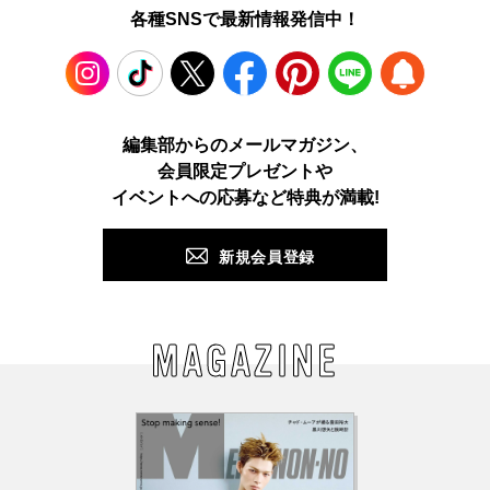
各種SNSで最新情報発信中！
Instagram
TikTok
X
Facebook
Pinterest
LINE
WEB
編集部からのメールマガジン、
会員限定プレゼントや
PUSH
イベントへの応募など特典が満載!
新規会員登録
MAGAZINE