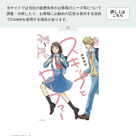
当サイトでは当社の提携先等がお客様のニーズ等について
詳しくは
調査・分析したり、お客様にお勧めの広告を表示する目的
こちら
でCookieを使用する場合があります。
ホーム
モデル募集
ランキング
ファッション
ビューテ