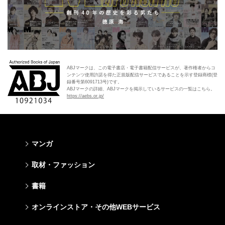
ABJマークは、この電子書店・電子書籍配信サービスが、著作権者からコ
ンテンツ使用許諾を得た正規版配信サービスであることを示す登録商標(登
録番号第6091713号)です。
ABJマークの詳細、ABJマークを掲示しているサービスの一覧はこちら。
https://aebs.or.jp/
マンガ
少年マンガ
青年マンガ
少女マンガ
女性マンガ
取材・ファッション
週刊少年ジャンプ
週刊ヤングジャンプ
りぼん
Cookie
ファッション・美容
芸能・情報・スポーツ
書籍
ジャンプSQ
ヤングジャンプ定期購読デジタル
マーガレット
Cocohana
Seventeen
Myojo
Vジャンプ
ヤンジャン！
別冊マーガレット
office YOU
文芸・文庫・総合
学芸・ノンフィクション・新書
ライトノベル・ノベライズ
キッズ
オンラインストア・その他WEBサービス
non-no
週プレNEWS
最強ジャンプ
となりのヤングジャンプ
マンガMee公式サイト
マンガMee公式サイト
すばる
集英社学芸部 - 学芸・ノンフィクション
集英社Webマガジン コバルト
集英社みらい文庫
BAILA
週プレ グラジャパ!
オンラインストア
その他WEBサービス