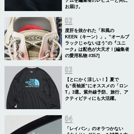
テムを編集者のレビューと共に
お届け。
度肝を抜かれた「和風の
KEEN（キーン）」。“オールブ
ラックじゃないほう”の『ユニ
ーク』は配色が大天才！[編集者
の愛用私物 #357]
【とにかく涼しい！】夏で
も“長袖派”にオススメの「ロン
T」3選。紫外線予防、旅行、ア
クティビティにも大活躍。
「レイバン」のオラつかない