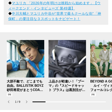
◆
マユリカ 「2026年の年明けは挑戦から始めます」【ウ
ィークエンド・インタビューズ 第49週】
◆
中川大輔とマユリカ中谷が“世界で最もクールな街”「神
保町」の要注目な３スポットをナビゲート！
大胆不敵で、どこまでも
上品さが桁違い！「プー
BEYOND A G
自由。BALLISTIK BOYZ
マ」の『スピードキャッ
ルイ・ヴィト
砂田将宏がまとうCOACH
ト プラス』は黒別注が狙
フォールコレ
の新作フレグランス「コ
い目！【人気ショップ＆
描くプレッピ
ーチ ピュア プラチナム
ブランドスタッフの夏の
1
/
9
パルファム」
毎日更新スニーカースナ
ップ／DAY7】