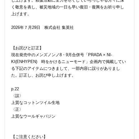
し上げます。救援活動に全力を尽くしていらっしゃる方々に深
く敬意を表し、被災地域の一日も早い復旧・復興をお祈り申し
上げます。
2026年７月29日 株式会社 集英社
【お詫びと訂正】
現在発売中のメンズノンノ8・9月合併号「PRADA × NI-
KI(ENHYPEN) 時をかけるニューモード」企画内で掲載してい
る下記のアイテムにつきまして、一部内容に誤りがありまし
た。訂正し、お詫び申し上げます。
p.22
〈誤〉
上質なコットンツイル生地
〈正〉
上質なウールギャバジン
【ご注意ください】