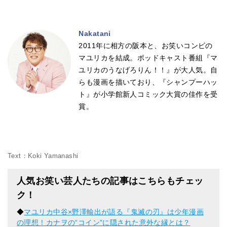
Nakatani
2011年に相方の阪本と、お笑いコンビの
マユリカを結成。ポッドキャスト番組『マ
ユリカのうなげろりん！！』が大人気。自
らも漫画を描いており、『シャンプーハッ
ト』が小学館新人コミック大賞の佳作を受
賞。
Text：Koki Yamanashi
人気お笑い芸人たちの記事はこちらもチェッ
ク！
◆
マユリカ中谷×野澤輸出が語る『鬼滅の刃』は少年漫画
の理想！カナヲの“コイン”に隠された意外な縁とは？