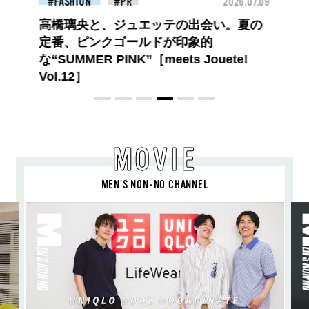
26.07.09
FASHION
2026.07.09
BEA
【PRADA × NI-KI(ENHYPEN)】時をかけ
る、ニューモード
MOVIE
MEN’S NON-NO CHANNEL