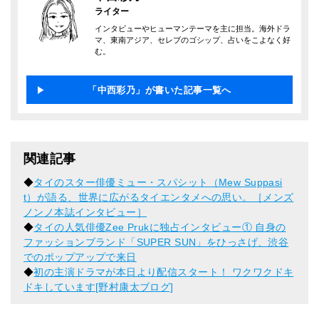
ライター
インタビューやヒューマンテーマを主に担当。海外ドラ
マ、東南アジア、セレブのゴシップ、占いをこよなく好
む。
「中西彩乃」が書いた記事一覧へ
関連記事
◆
タイのスター俳優ミュー・スパシット（Mew Suppasi
t）が語る、世界に広がるタイエンタメへの思い。［メンズ
ノンノ本誌インタビュー］
◆
タイの人気俳優Zee Prukに独占インタビュー① 自身の
ファッションブランド「SUPER SUN」をひっさげ、渋谷
でのポップアップで来日
◆
初の主演ドラマが本日より配信スタート！ ワクワクドキ
ドキしています[野村康太ブログ]