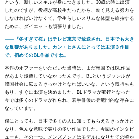
という、新しいスキルが身につきました。30歳の時に出演
したのですが、役柄が高校生だったから、幼く見える努力を
しなければいけなくて。学生らしいスリムな体型を維持する
ために、ダイエットも頑張りました。
――『冬すぎて桜』はテレビ東京で放送され、日本でも大き
な反響がありました。カン・ヒさんにとっては主演３作目
で、初めてのBL作品ですね。
本作のオファーをいただいた当時は、まだ韓国ではBL作品
があまり浸透していなかったんです。BLというジャンルが
韓国社会に広まるきっかけとなればいいな、という気持ちも
あり、すぐに出演を決めました。BLドラマが流行となった
今では多くのドラマが作られ、若手俳優の登竜門的な存在に
なっています。
僕にとっても、日本で多くの人に知ってもらえるきっかけと
なり、色んな意味で実りの多い作品でした。今回のインタビ
ューも、その一つ。メンズノンノはモデルになりたての頃か