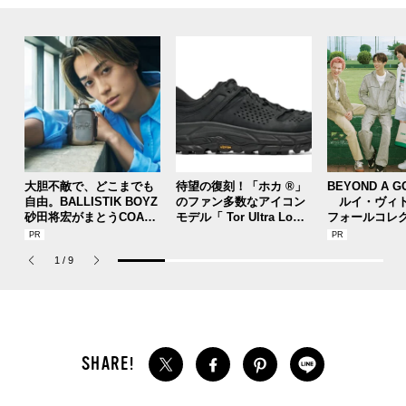
大胆不敵で、どこまでも
待望の復刻！「ホカ ®」
BEYOND A G
自由。BALLISTIK BOYZ
のファン多数なアイコン
ルイ・ヴィト
砂田将宏がまとうCOACH
モデル「 Tor Ultra Lo（
フォールコレ
の新作フレグランス「コ
トー ウルトラ ロー）」
描くプレッピ
ーチ ピュア プラチナム
が３シーズンぶりにリリ
1
/
9
パルファム」
ース！