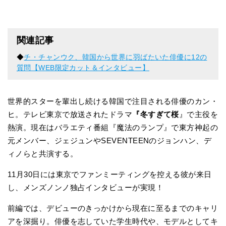
関連記事
◆
チ・チャンウク、韓国から世界に羽ばたいた俳優に12の
質問【WEB限定カット＆インタビュー】
世界的スターを輩出し続ける韓国で注目される俳優のカン・
ヒ。テレビ東京で放送されたドラマ
『冬すぎて桜
』で主役を
熱演。現在はバラエティ番組『魔法のランプ』で東方神起の
元メンバー、ジェジュンやSEVENTEENのジョンハン、デ
ィノらと共演する。
11月30日には東京でファンミーティングを控える彼が来日
し、メンズノンノ独占インタビューが実現！
前編では、デビューのきっかけから現在に至るまでのキャリ
アを深掘り。俳優を志していた学生時代や、モデルとしてキ