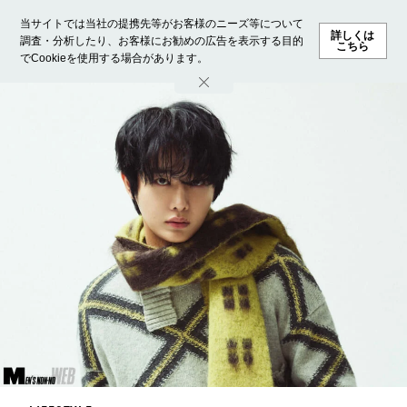
当サイトでは当社の提携先等がお客様のニーズ等について
詳しくは
調査・分析したり、お客様にお勧めの広告を表示する目的
こちら
でCookieを使用する場合があります。
ホーム
モデル募集
ランキング
ファッション
ビューテ