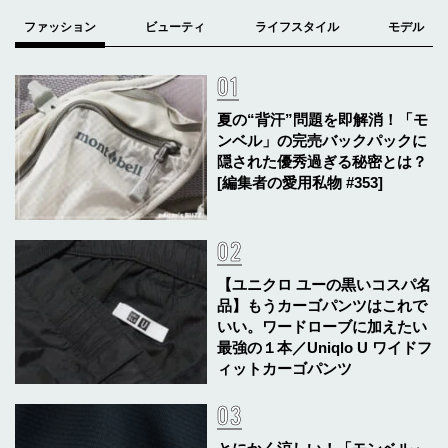
夏の“背汗”問題を即解消！「モ
ンベル」の完売バックパックに
隠された優秀過ぎる秘密とは？
[編集者の愛用私物 #353]
【ユニクロ ユーの黒いコスパ名
品】もうカーゴパンツはこれで
いい。ワードローブに加えたい
最強の１本／Uniqlo U ワイドフ
ィットカーゴパンツ