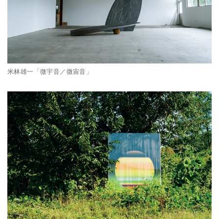
米林雄一「微宇音／微宙音」