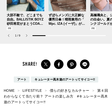
大胆不敵で、どこまでも
ずぼらメンズに大正解な
高橋璃央と、
自由。BALLISTIK BOYZ
優秀日傘！晴雨兼用の「
の出会い。夏
砂田将宏がまとうCOACH
Wpc. IZA (イーザ)」があ
ンクゴールド
の新作フレグランス「コ
れば猛暑の日差しもゲリ
SUMMER PIN
ーチ ピュア プラチナム
ラ豪雨も無問題！[編集者
Jouete! Vol.1
1
/
9
パルファム」
の愛用私物 #360]
アート
キュレーター髙木遊のアートってサイコー!!
HOME
LIFESTYLE
僕らの好きなカルチャー
第４回
わからなくて当たり前？ アートの楽しみ方 #キュレーター髙木
遊のアートってサイコー!!