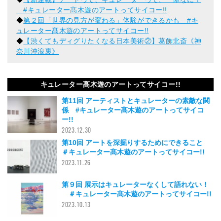
#キュレーター髙木遊のアートってサイコー!!
◆
第２回「世界の見方が変わる」体験ができるかも #キ
ュレーター髙木遊のアートってサイコー!!
◆
【渋くてもディグりたくなる日本美術②】葛飾北斎《神
奈川沖浪裏》
キュレーター髙木遊のアートってサイコー!!
第11回 アーティストとキュレーターの素敵な関
係 #キュレーター髙木遊のアートってサイコ
ー!!
2023.12.30
第10回 アートを深掘りするためにできること
＃キュレーター髙木遊のアートってサイコー!!
2023.11.26
第９回 展示はキュレーターなくして語れない！
＃キュレーター髙木遊のアートってサイコー!!
2023.10.13