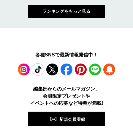
ランキングをもっと見る
各種SNSで最新情報発信中！
Instagram
TikTok
X
Facebook
Pinterest
LINE
WEB
編集部からのメールマガジン、
会員限定プレゼントや
PUSH
イベントへの応募など特典が満載!
新規会員登録