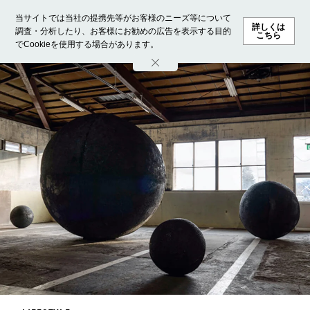
当サイトでは当社の提携先等がお客様のニーズ等について
詳しくは
調査・分析したり、お客様にお勧めの広告を表示する目的
こちら
でCookieを使用する場合があります。
ホーム
モデル募集
ランキング
ファッション
ビューテ