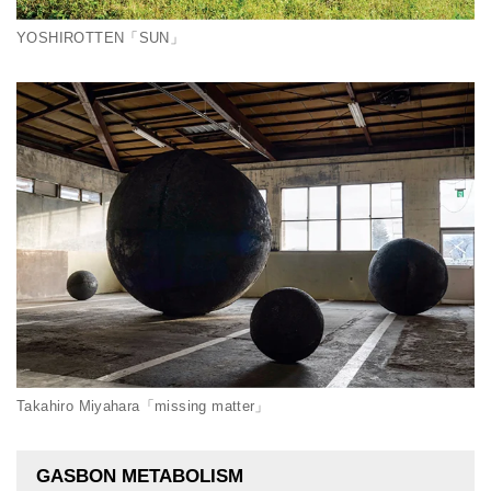
YOSHIROTTEN「SUN」
Takahiro Miyahara「missing matter」
GASBON METABOLISM