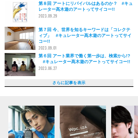
第８回 アートにリバイバルはあるのか？ #キュ
レーター髙木遊のアートってサイコー!!
2023.09.29
第７回 今、世界を知るキーワードは「コレクテ
ィブ」 #キュレーター髙木遊のアートってサイ
コー!!
2023.09.01
第６回 アート業界で働く第一歩は、検索から!?
#キュレーター髙木遊のアートってサイコー!!
2023.06.27
第５回「買う」行為でアーティストの世界をお裾
第４回 わからなくて当たり前？ アートの楽しみ
第３回 写真には収まりきらない体験がある！ #
第２回「世界の見方が変わる」体験ができるか
【新連載】アートって、キュレーターって、一体
さらに記事を表示
分けしてもらう #キュレーター髙木遊のアート
方 #キュレーター髙木遊のアートってサイコ
キュレーター髙木遊のアートってサイコー!!
も #キュレーター髙木遊のアートってサイコ
なに？ #キュレーター髙木遊のアートってサイ
ってサイコー!!
ー!!
ー!!
コー!!
2023.03.13
2023.05.16
2023.04.24
2023.02.18
2022.12.28