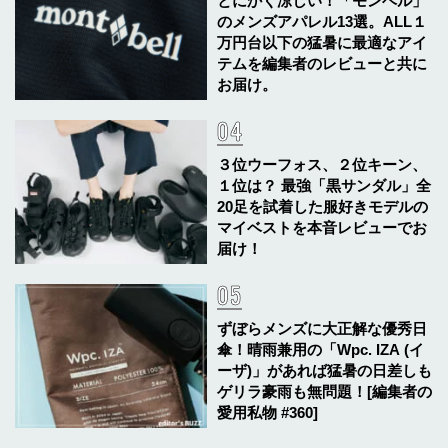
とにかく涼しい！「モンベル」
のメンズアパレル13選。ALL１
万円台以下の猛暑に最適なアイ
テムを編集者のレビューと共に
お届け。
３位ウーフォス、２位キーン、
１位は？ 最強「黒サンダル」全
20足を試着した服好きモデルの
マイベストを本音レビューでお
届け！
ずぼらメンズに大正解な優秀日
傘！晴雨兼用の「Wpc. IZA (イ
ーザ)」があれば猛暑の日差しも
ゲリラ豪雨も無問題！[編集者の
愛用私物 #360]