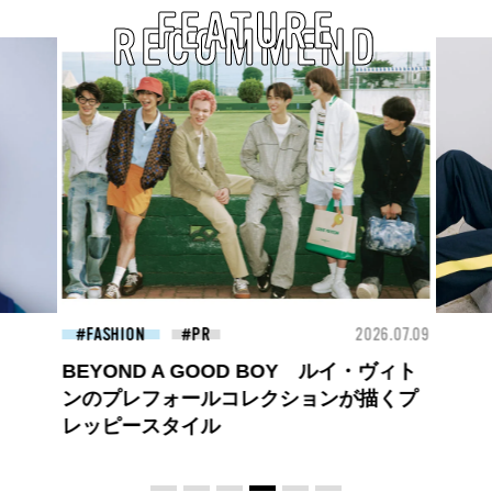
FEATURE
RECOMMEND
26.07.09
FASHION
2026.07.09
FAS
ロエベの新しい世界へようこそ。大胆な
コントラストとレイヤードの先に。装う
喜び、明るいスピリット