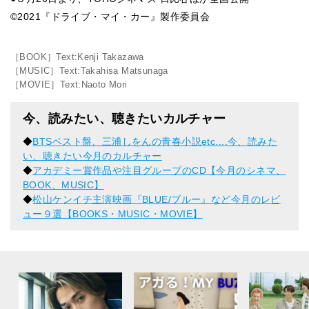
©2021『ドライブ・マイ・カー』製作委員会
［BOOK］Text:Kenji Takazawa
［MUSIC］Text:Takahisa Matsunaga
［MOVIE］Text:Naoto Mori
今、読みたい、聴きたいカルチャー
◆
BTSベスト盤、三浦しをんの青春小説etc....今、読みた
い、聴きたい今月のカルチャー
◆
アカデミー賞作品や注目グループのCD【今月のシネマ、
BOOK、MUSIC】
◆
松山ケンイチ主演映画『BLUE/ブルー』など今月のレビ
ュー９選【BOOKS・MUSIC・MOVIE】