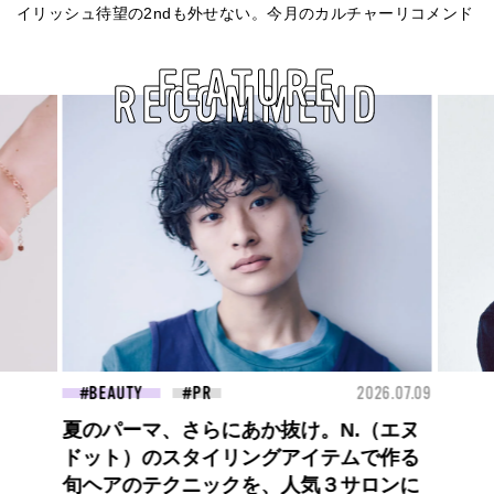
イリッシュ待望の2ndも外せない。今月のカルチャーリコメンド
FEATURE
RECOMMEND
26.07.09
FASHION
2026.07.09
FAS
【PRADA × NI-KI(ENHYPEN)】時をかけ
る、ニューモード