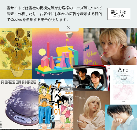
当サイトでは当社の提携先等がお客様のニーズ等について
詳しくは
調査・分析したり、お客様にお勧めの広告を表示する目的
こちら
でCookieを使用する場合があります。
ホーム
モデル募集
ランキング
ファッション
ビューテ