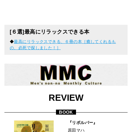
[６選]最高にリラックスできる本
◆
最高にリラックスできる、６冊の本［癒してくれるも
の、必死で探しました！］
REVIEW
BOOK
『リボルバー』
原田マハ