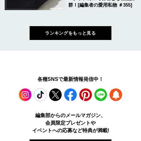
群！[編集者の愛用私物 ＃355]
ランキングをもっと見る
各種SNSで最新情報発信中！
Instagram
TikTok
X
Facebook
Pinterest
LINE
WEB
編集部からのメールマガジン、
会員限定プレゼントや
PUSH
イベントへの応募など特典が満載!