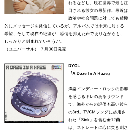
れるなどし、現在世界で最も注
目される彼女の最新作。最近は
政治や社会問題に対しても積極
的にメッセージを発信しているが、アルバムでは未来に対する
希望、そして現在の絶望が、感情を抑えた声でありながらも、
しっかりと刻まれていそうだ。
（ユニバーサル） ７月30日発売
DYGL
『A Daze In A Haze』
洋楽インディー・ロックの影響
を感じるキレのあるサウンド
で、海外からの評価も高い彼ら
の3rd。TVCMソングに起用さ
れた「Sink」を含む全12曲
は、ストレートに心に突き刺さ