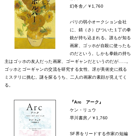
幻冬舎／￥1,760
パリの弱小オークション会社
に、錆（さ）びついた１丁の拳
銃が持ち込まれる。誰もが知る
画家、ゴッホが自殺に使ったも
のだという。しかも拳銃の持ち
主はゴッホの友人だった画家、ゴーギャンだというのだが......。
ゴッホとゴーギャンの交流を研究する女性、冴が美術史に残る
ミステリに挑む。謎を探るうち、二人の画家の素顔が見えてく
る。
『Arc アーク』
ケン・リュウ
早川書房／￥1,760
SF界をリードする作家の短編