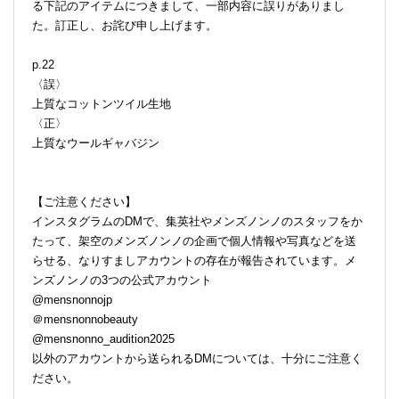
る下記のアイテムにつきまして、一部内容に誤りがありまし
た。訂正し、お詫び申し上げます。
p.22
〈誤〉
上質なコットンツイル生地
〈正〉
上質なウールギャバジン
【ご注意ください】
インスタグラムのDMで、集英社やメンズノンノのスタッフをか
たって、架空のメンズノンノの企画で個人情報や写真などを送
らせる、なりすましアカウントの存在が報告されています。メ
ンズノンノの3つの公式アカウント
@mensnonnojp
＠mensnonnobeauty
@mensnonno_audition2025
以外のアカウントから送られるDMについては、十分にご注意く
ださい。