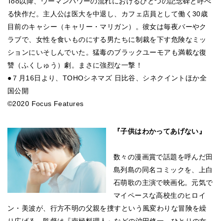
Too以降、ウーマンパワーの流れにおけるひとつの記念碑と呼べ
る快作だ。主人公は医大を中退し、カフェ店員として働く30歳
目前のキャシー（キャリー・マリガン）。彼女は毎夜バーやク
ラブで、女性を食いものにする男たちに制裁を下す危険なミッ
ションにいそしんでいた。猛毒のブラックユーモアも満載な復
讐（ふくしゅう）劇。まさに強烈な一撃！
●７月16日より、TOHOシネマズ 日比谷、シネクイントほか全
国公開
©2020 Focus Features
『子供はわかってあげない』
数々の漫画賞で話題を呼んだ田
島列島の同名コミックを、上白
石萌歌の主演で映画化。元気で
マイペースな高校生のヒロイ
ン・美波が、行方不明の父親を捜すという風変わりな冒険を繰
り広げる。監督は『南極料理人』などの沖田修一。ひとりの女