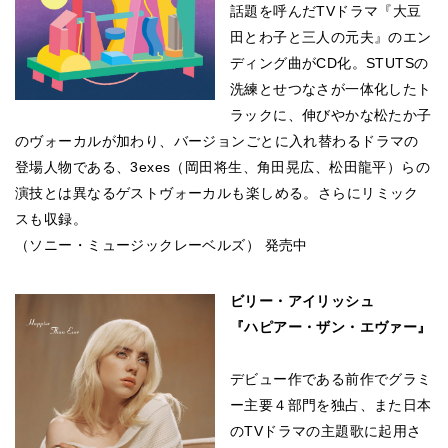
話題を呼んだTVドラマ『大豆
田とわ子と三人の元夫』のエン
ディング曲がCD化。STUTSの
洗練とせつなさが一体化したト
ラックに、伸びやかな松たか子
のヴォーカルが加わり、バージョンごとに入れ替わるドラマの
登場人物である、3exes（岡田将生、角田晃広、松田龍平）らの
演技とは異なるゲストヴォーカルも楽しめる。さらにリミック
スも収録。
（ソニー・ミュージックレーベルズ） 発売中
ビリー・アイリッシュ
『ハピアー・ザン・エヴァー』
デビュー作である前作でグラミ
ー主要４部門を独占、また日本
のTVドラマの主題歌に起用さ