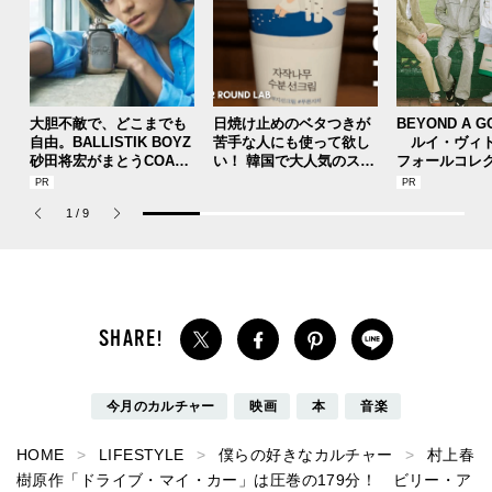
大胆不敵で、どこまでも
日焼け止めのベタつきが
BEYOND A G
自由。BALLISTIK BOYZ
苦手な人にも使って欲し
ルイ・ヴィト
砂田将宏がまとうCOACH
い！ 韓国で大人気のスト
フォールコレ
の新作フレグランス「コ
レスフリーな“水分サンク
描くプレッピ
ーチ ピュア プラチナム
リーム”
1
/
9
パルファム」
今月のカルチャー
映画
本
音楽
HOME
LIFESTYLE
僕らの好きなカルチャー
村上春
樹原作「ドライブ・マイ・カー」は圧巻の179分！ ビリー・ア