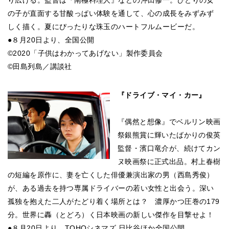
の子が直面する甘酸っぱい体験を通して、心の成長をみずみず
しく描く。夏にぴったりな珠玉のハートフルムービーだ。
●８月20日より、全国公開
©2020「子供はわかってあげない」製作委員会
©田島列島／講談社
『ドライブ・マイ・カー』
『偶然と想像』でベルリン映画
祭銀熊賞に輝いたばかりの俊英
監督・濱口竜介が、続けてカン
ヌ映画祭に正式出品。村上春樹
の短編を原作に、妻を亡くした俳優兼演出家の男（西島秀俊）
が、ある過去を持つ専属ドライバーの若い女性と出会う。深い
孤独を抱えた二人がたどり着く場所とは？ 濃厚かつ圧巻の179
分。世界に轟（とどろ）く日本映画の新しい傑作を目撃せよ！
●８月20日より、TOHOシネマズ 日比谷ほか全国公開