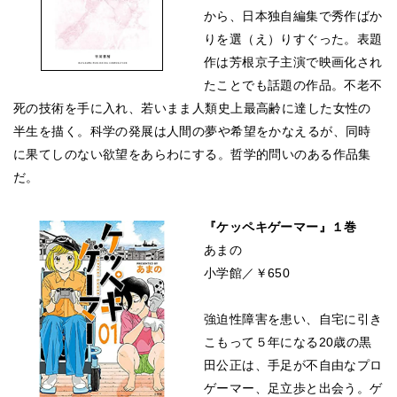
から、日本独自編集で秀作ばか
りを選（え）りすぐった。表題
作は芳根京子主演で映画化され
たことでも話題の作品。不老不
死の技術を手に入れ、若いまま人類史上最高齢に達した女性の
半生を描く。科学の発展は人間の夢や希望をかなえるが、同時
に果てしのない欲望をあらわにする。哲学的問いのある作品集
だ。
『ケッペキゲーマー』１巻
あまの
小学館／￥650
強迫性障害を患い、自宅に引き
こもって５年になる20歳の黒
田公正は、手足が不自由なプロ
ゲーマー、足立歩と出会う。ゲ