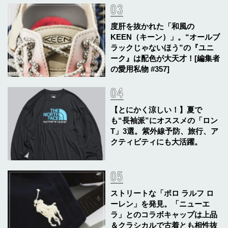
度肝を抜かれた「和風の
KEEN（キーン）」。“オールブ
ラックじゃないほう”の『ユニ
ーク』は配色が大天才！[編集者
の愛用私物 #357]
【とにかく涼しい！】夏で
も“長袖派”にオススメの「ロン
T」3選。紫外線予防、旅行、ア
クティビティにも大活躍。
ストリートな「ポロ ラルフ ロ
ーレン」を発見。「ニューエ
ラ」とのコラボキャップは上品
＆クラシカルで古着とも相性抜