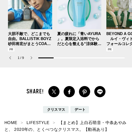
大胆不敵で、どこまでも
夏の疲れに「青いAYURA
BEYOND A G
自由。BALLISTIK BOYZ
」。夏限定入浴料でから
ルイ・ヴィト
砂田将宏がまとうCOACH
だと心を整える“涼体験”
フォールコレ
の新作フレグランス「コ
を【ひんやりコスメレビ
描くプレッピ
ーチ ピュア プラチナム
ュー／アユーラ「メディ
1
/
9
パルファム」
テーションバス（香涼み
）α」】
クリスマス
デート
HOME
LIFESTYLE
【まとめ】上白石萌音・中条あやみ
と、 2020年の、とくべつなクリスマス。【動画あり】