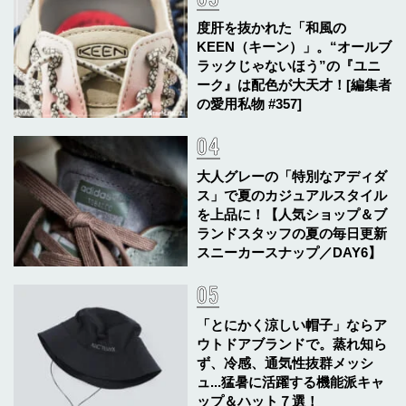
度肝を抜かれた「和風の
KEEN（キーン）」。“オールブ
ラックじゃないほう”の『ユニ
ーク』は配色が大天才！[編集者
の愛用私物 #357]
大人グレーの「特別なアディダ
ス」で夏のカジュアルスタイル
を上品に！【人気ショップ＆ブ
ランドスタッフの夏の毎日更新
スニーカースナップ／DAY6】
「とにかく涼しい帽子」ならア
ウトドアブランドで。蒸れ知ら
ず、冷感、通気性抜群メッシ
ュ...猛暑に活躍する機能派キャ
ップ＆ハット７選！