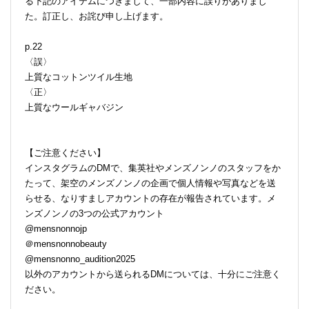
る下記のアイテムにつきまして、一部内容に誤りがありまし
た。訂正し、お詫び申し上げます。
p.22
〈誤〉
上質なコットンツイル生地
〈正〉
上質なウールギャバジン
【ご注意ください】
インスタグラムのDMで、集英社やメンズノンノのスタッフをか
たって、架空のメンズノンノの企画で個人情報や写真などを送
らせる、なりすましアカウントの存在が報告されています。メ
ンズノンノの3つの公式アカウント
@mensnonnojp
＠mensnonnobeauty
@mensnonno_audition2025
以外のアカウントから送られるDMについては、十分にご注意く
ださい。