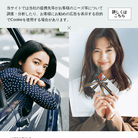
当サイトでは当社の提携先等がお客様のニーズ等について
詳しくは
調査・分析したり、お客様にお勧めの広告を表示する目的
こちら
でCookieを使用する場合があります。
ホーム
モデル募集
ランキング
ファッション
ビューテ