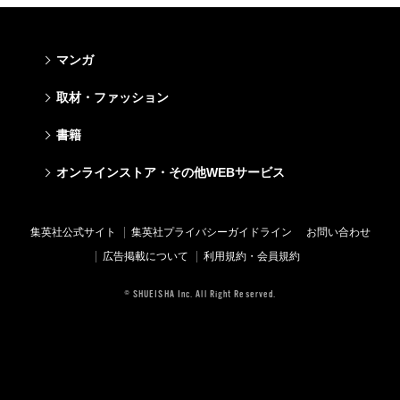
マンガ
少年マンガ
青年マンガ
少女マンガ
女性マンガ
取材・ファッション
週刊少年ジャンプ
週刊ヤングジャンプ
りぼん
Cookie
ファッション・美容
芸能・情報・スポーツ
書籍
ジャンプSQ
ヤングジャンプ定期購読デジタル
マーガレット
Cocohana
Seventeen
Myojo
Vジャンプ
ヤンジャン！
別冊マーガレット
office YOU
文芸・文庫・総合
学芸・ノンフィクション・新書
ライトノベル・ノベライズ
キッズ
オンラインストア・その他WEBサービス
non-no
週プレNEWS
最強ジャンプ
となりのヤングジャンプ
マンガMee公式サイト
マンガMee公式サイト
すばる
集英社学芸部 - 学芸・ノンフィクション
集英社Webマガジン コバルト
集英社みらい文庫
BAILA
週プレ グラジャパ!
オンラインストア
その他WEBサービス
少年ジャンプ+
グランドジャンプ
リマコミ
リマコミ
小説すばる
集英社ビジネス書
集英社オレンジ文庫
集英社の児童図書 S-KIDS.LAND
MAQUIA
Sportiva
OTO
集英社アドナビ
ジャンプTOON
ウルトラジャンプ
ジャンプTOON
ジャンプTOON
集英社公式サイト
集英社プライバシーガイドライン
お問い合わせ
集英社 文芸ステーション
集英社新書
シフォン文庫
SPUR
パラスポ
SHUEISHA MANGA-ART HERITAGE
集英社エディターズ・ラボ
ZEBRACK
少年ジャンプ+
ZEBRACK
ZEBRACK
広告掲載について
利用規約・会員規約
web 集英社文庫
集英社新書プラス - 知の水先案内人
ダッシュエックス文庫公式サイト
LEE
ジャンプキャラクターズストア
ジャンプルーキー！
ジャンプTOON
マンガMeets
マンガMeets
青春と読書
1日5分で、明日は変わる よみタイ yomitai
JUMP j-BOOKS
eclat
© SHUEISHA Inc. All Right Reserved.
HAPPY PLUS STORE
S-MANGA
ZEBRACK
S-MANGA
S-MANGA
アジア人物史
kotoba
T JAPAN
SHUEISHA VOX
集英社ジャンプリミックス
S-MANGA
集英社コミック文庫
集英社コミック文庫
e!集英社
HAPPY PLUS ONE
LEEマルシェ
集英社コミック文庫
集英社ジャンプリミックス
情報・知識＆オピニオン imidas
MEN'S NON-NO
SHOP Marisol
集英社コミック文庫
UOMO
eclat premium