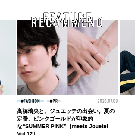
FEATURE
RECOMMEND
26.07.09
FASHION
2026.07.09
BEA
ロエベの新しい世界へようこそ。大胆な
コントラストとレイヤードの先に。装う
喜び、明るいスピリット