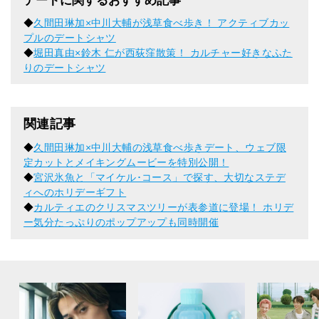
デートに関するおすすめ記事
◆
久間田琳加×中川大輔が浅草食べ歩き！ アクティブカッ
プルのデートシャツ
◆
堀田真由×鈴木 仁が西荻窪散策！ カルチャー好きなふた
りのデートシャツ
関連記事
◆
久間田琳加×中川大輔の浅草食べ歩きデート、ウェブ限
定カットとメイキングムービーを特別公開！
◆
宮沢氷魚と「マイケル･コース」で探す、大切なステデ
ィへのホリデーギフト
◆
カルティエのクリスマスツリーが表参道に登場！ ホリデ
ー気分たっぷりのポップアップも同時開催