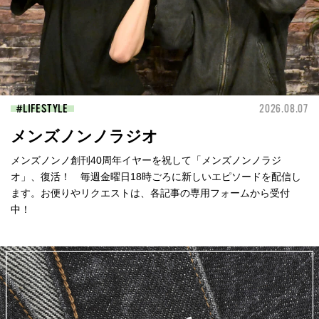
LIFESTYLE
2026.08.07
メンズノンノラジオ
メンズノンノ創刊40周年イヤーを祝して「メンズノンノラジ
オ」、復活！ 毎週金曜日18時ごろに新しいエピソードを配信し
ます。お便りやリクエストは、各記事の専用フォームから受付
中！