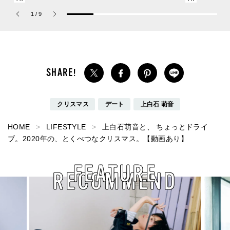
ーチ ピュア プラチナム
場！
1
/
9
パルファム」
クリスマス
デート
上白石 萌音
HOME
LIFESTYLE
上白石萌音と、 ちょっとドライ
ブ。2020年の、とくべつなクリスマス。【動画あり】
FEATURE
RECOMMEND