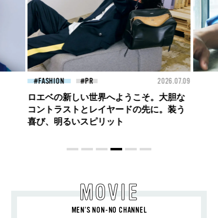
26.07.09
BEAUTY
2026.07.27
FAS
大胆不敵で、どこまでも自由。
BALLISTIK BOYZ 砂田将宏がまとう
COACHの新作フレグランス「コーチ ピ
ュア プラチナム パルファム」
MOVIE
MEN’S NON-NO CHANNEL