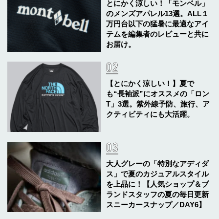
とにかく涼しい！「モンベル」
のメンズアパレル13選。ALL１
万円台以下の猛暑に最適なアイ
テムを編集者のレビューと共に
お届け。
【とにかく涼しい！】夏で
も“長袖派”にオススメの「ロン
T」3選。紫外線予防、旅行、ア
クティビティにも大活躍。
大人グレーの「特別なアディダ
ス」で夏のカジュアルスタイル
を上品に！【人気ショップ＆ブ
ランドスタッフの夏の毎日更新
スニーカースナップ／DAY6】