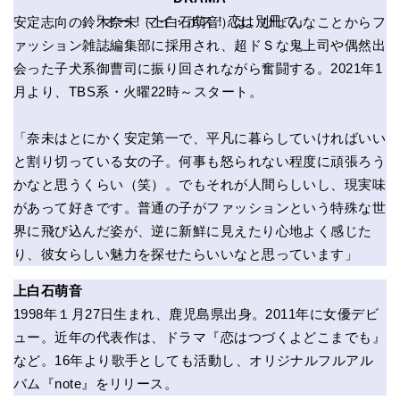
『オー！マイ・ボス！恋は別冊で』
安定志向の鈴木奈未（上白石萌音）は、ひょんなことからフ
ァッション雑誌編集部に採用され、超ドＳな鬼上司や偶然出
会った子犬系御曹司に振り回されながら奮闘する。2021年1
月より、TBS系・火曜22時～スタート。
「奈未はとにかく安定第一で、平凡に暮らしていければいい
と割り切っている女の子。何事も怒られない程度に頑張ろう
かなと思うくらい（笑）。でもそれが人間らしいし、現実味
があって好きです。普通の子がファッションという特殊な世
界に飛び込んだ姿が、逆に新鮮に見えたり心地よく感じた
り、彼女らしい魅力を探せたらいいなと思っています」
上白石萌音
1998年１月27日生まれ、鹿児島県出身。2011年に女優デビ
ュー。近年の代表作は、ドラマ『恋はつづくよどこまでも』
など。16年より歌手としても活動し、オリジナルフルアル
バム『note』をリリース。