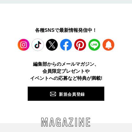
各種SNSで最新情報発信中！
Instagram
TikTok
X
Facebook
Pinterest
LINE
WEB
編集部からのメールマガジン、
会員限定プレゼントや
PUSH
イベントへの応募など特典が満載!
新規会員登録
MAGAZINE