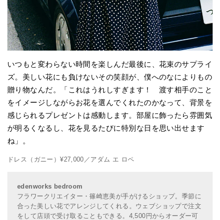
いつもと変わらない時間を楽しんだ最後に、花束のサプライ
ズ。美しい花にも負けないその笑顔が、僕へのなによりもの
贈り物なんだ。「これはうれしすぎます！ 渡す相手のこと
をイメージしながらお花を選んでくれたのかなって、背景を
感じられるプレゼントは感動します。部屋に飾ったら雰囲気
が明るくなるし、花を見るたびに特別な日を思い出せます
ね」。
ドレス（ガニー）¥27,000／アダム エ ロペ
edenworks bedroom
フラワークリエイター・篠崎恵美が手がけるショップ。季節に
合った美しい花でアレンジしてくれる。ウェブショップで注文
をして店頭で受け取ることもできる。4,500円からオーダー可