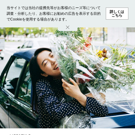
当サイトでは当社の提携先等がお客様のニーズ等について
詳しくは
調査・分析したり、お客様にお勧めの広告を表示する目的
こちら
でCookieを使用する場合があります。
ホーム
モデル募集
ランキング
ファッション
ビューテ