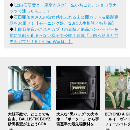
◆
[上白石萌音と、東京かき氷] 生いちごと、ショコラナ
ッツで迷ったら......？
◆
石田亜佑美さんの彼女感あふれる未公開カット＆撮影裏
話をお届け！【モーニング娘。’23に人生相談／特別編】
◆
上白石萌音がこれぞガブリの真髄と絶品ハンバーガーを
前に笑顔が止まらない様子を公開！連載「上白石萌音と世
界をガブリ！BITE the World」】
大胆不敵で、どこまでも
大人な“黒バッグ”の大本
BEYOND A G
自由。BALLISTIK BOYZ
命！「ポーター」 から宇
ルイ・ヴィト
砂田将宏がまとうCOACH
宙基準の最先端素材を採
フォールコレ
の新作フレグランス「コ
用した革新的バッグが登
描くプレッピ