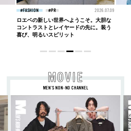
26.07.09
BEAUTY
2026.07.09
FAS
夏のパーマ、さらにあか抜け。N.（エヌ
ドット）のスタイリングアイテムで作る
旬ヘアのテクニックを、人気３サロンに
教わった！
MOVIE
MEN’S NON-NO CHANNEL