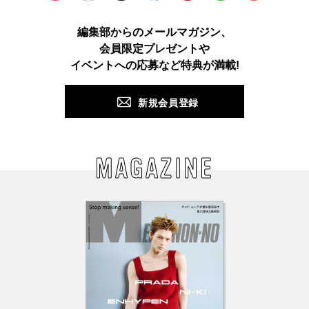
Instagram
TikTok
X
Facebook
Pinterest
LINE
WEB
編集部からのメールマガジン、
会員限定プレゼントや
PUSH
イベントへの応募など特典が満載!
新規会員登録
MAGAZINE