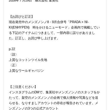
2026年７月29日 株式会社 集英社
【お詫びと訂正】
現在発売中のメンズノンノ8・9月合併号「PRADA × NI-
KI(ENHYPEN) 時をかけるニューモード」企画内で掲載してい
る下記のアイテムにつきまして、一部内容に誤りがありまし
た。訂正し、お詫び申し上げます。
p.22
〈誤〉
上質なコットンツイル生地
〈正〉
上質なウールギャバジン
【ご注意ください】
インスタグラムのDMで、集英社やメンズノンノのスタッフをか
たって、架空のメンズノンノの企画で個人情報や写真などを送
らせる、なりすましアカウントの存在が報告されています。メ
ンズノンノの3つの公式アカウント