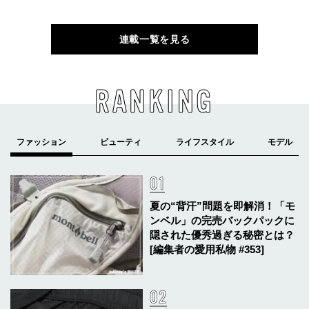
連載一覧を見る
RANKING
夏の“背汗”問題を即解消！「モ
ンベル」の完売バックパックに
隠された優秀過ぎる秘密とは？
[編集者の愛用私物 #353]