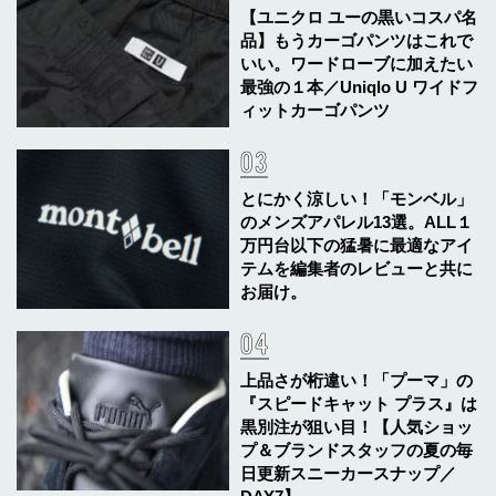
【ユニクロ ユーの黒いコスパ名
品】もうカーゴパンツはこれで
いい。ワードローブに加えたい
最強の１本／Uniqlo U ワイドフ
ィットカーゴパンツ
とにかく涼しい！「モンベル」
のメンズアパレル13選。ALL１
万円台以下の猛暑に最適なアイ
テムを編集者のレビューと共に
お届け。
上品さが桁違い！「プーマ」の
『スピードキャット プラス』は
黒別注が狙い目！【人気ショッ
プ＆ブランドスタッフの夏の毎
日更新スニーカースナップ／