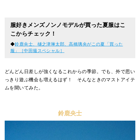
服好きメンズノンノモデルが買った夏服はこ
こからチェック！
◆
鈴鹿央士、樋之津琳太郎、高橋璃央がこの夏「買った
服」［中田撮スペシャル］
どんどん日差しが強くなるこれからの季節。でも、外で思い
っきり遊ぶ機会も増えるはず！ そんなときのマストアイテ
ムを聞いてみた。
鈴鹿央士