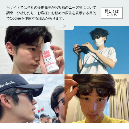
当サイトでは当社の提携先等がお客様のニーズ等について
詳しくは
調査・分析したり、お客様にお勧めの広告を表示する目的
こちら
でCookieを使用する場合があります。
ホーム
モデル募集
ランキング
ファッション
ビューテ