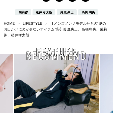
栄莉弥
稲井 孝太朗
鈴鹿 央士
高橋 璃央
HOME
LIFESTYLE
【メンズノンノモデルたちの“夏の
お出かけに欠かせないアイテム”④】鈴鹿央士、高橋璃央、栄莉
弥、稲井孝太朗
FEATURE
RECOMMEND