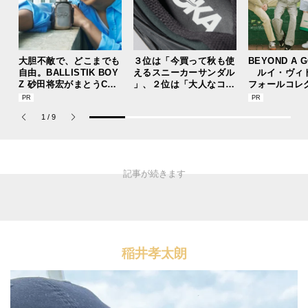
大胆不敵で、どこまでも
３位は「今買って秋も使
BEYOND A 
自由。BALLISTIK BOY
えるスニーカーサンダル
ルイ・ヴィ
Z 砂田将宏がまとうCOA
」、２位は「大人なコン
フォールコレ
CHの新作フレグランス
バース」、１位は？【ス
描くプレッピ
「コーチ ピュア プラチ
ニーカー週間人気記事ベ
1
/
9
ナム パルファム」
スト5】
稲井孝太朗