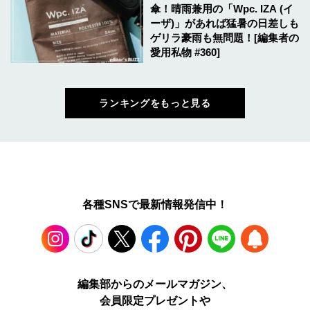
傘！晴雨兼用の「Wpc. IZA (イ
ーザ)」があれば猛暑の日差しも
ゲリラ豪雨も無問題！[編集者の
愛用私物 #360]
ランキングをもっと見る
各種SNSで最新情報発信中！
Instagram
TikTok
X
Facebook
Pinterest
LINE
WEB
編集部からのメールマガジン、
会員限定プレゼントや
PUSH