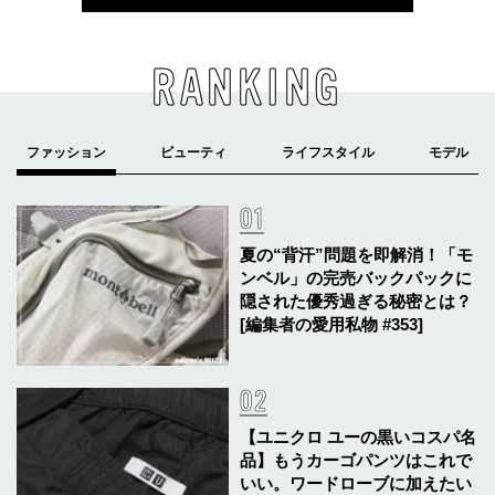
RANKING
夏の“背汗”問題を即解消！「モ
ンベル」の完売バックパックに
隠された優秀過ぎる秘密とは？
[編集者の愛用私物 #353]
【ユニクロ ユーの黒いコスパ名
品】もうカーゴパンツはこれで
いい。ワードローブに加えたい