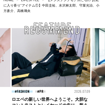
HOME
LIFESTYLE
【メンズノンノモデルたちの“お気
に入り香り”アイテム①】中田圭祐、水沢林太郎、守屋光治、小
方蒼介、高橋璃央
FEATURE
RECOMMEND
26.07.09
BEAUTY
2026.07.27
FAS
大胆不敵で、どこまでも自由。