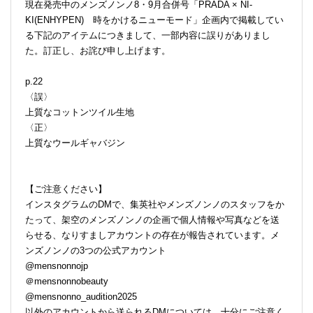
現在発売中のメンズノンノ8・9月合併号「PRADA × NI-
KI(ENHYPEN) 時をかけるニューモード」企画内で掲載してい
る下記のアイテムにつきまして、一部内容に誤りがありまし
た。訂正し、お詫び申し上げます。
p.22
〈誤〉
上質なコットンツイル生地
〈正〉
上質なウールギャバジン
【ご注意ください】
インスタグラムのDMで、集英社やメンズノンノのスタッフをか
たって、架空のメンズノンノの企画で個人情報や写真などを送
らせる、なりすましアカウントの存在が報告されています。メ
ンズノンノの3つの公式アカウント
@mensnonnojp
＠mensnonnobeauty
@mensnonno_audition2025
以外のアカウントから送られるDMについては、十分にご注意く