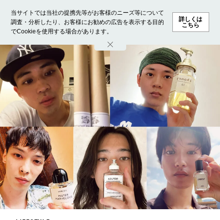
当サイトでは当社の提携先等がお客様のニーズ等について
詳しくは
調査・分析したり、お客様にお勧めの広告を表示する目的
こちら
でCookieを使用する場合があります。
ホーム
モデル募集
ランキング
ファッション
ビューテ