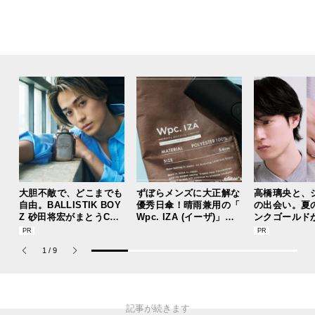
大胆不敵で、どこまでも
ずぼらメンズに大正解な
高橋璃央と、
自由。BALLISTIK BOY
優秀日傘！晴雨兼用の「
の出会い。夏
Z 砂田将宏がまとうCOA
Wpc. IZA (イーザ)」が
ンクゴールド
CHの新作フレグランス
あれば猛暑の日差しもゲ
“SUMMER P
「コーチ ピュア プラチ
リラ豪雨も無問題！[編
ets Jouete! 
1
/
9
ナム パルファム」
集者の愛用私物 #360]