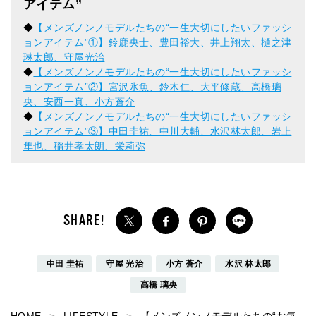
アイテム”
◆
【メンズノンノモデルたちの“一生大切にしたいファッシ
ョンアイテム”①】鈴鹿央士、豊田裕大、井上翔太、樋之津
琳太郎、守屋光治
◆
【メンズノンノモデルたちの“一生大切にしたいファッシ
ョンアイテム”②】宮沢氷魚、鈴木仁、大平修蔵、高橋璃
央、安西一真、小方蒼介
◆
【メンズノンノモデルたちの“一生大切にしたいファッシ
ョンアイテム”③】中田圭祐、中川大輔、水沢林太郎、岩上
隼也、稲井孝太朗、栄莉弥
中田 圭祐
守屋 光治
小方 蒼介
水沢 林太郎
高橋 璃央