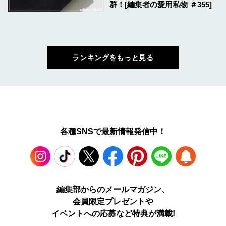
群！[編集者の愛用私物 ＃355]
ランキングをもっと見る
各種SNSで最新情報発信中！
Instagram
TikTok
X
Facebook
Pinterest
LINE
WEB
編集部からのメールマガジン、
会員限定プレゼントや
PUSH
イベントへの応募など特典が満載!