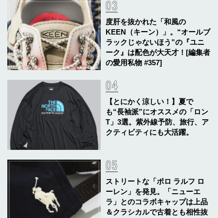
度肝を抜かれた「和風の
KEEN（キーン）」。“オールブ
ラックじゃないほう”の『ユニ
ーク』は配色が大天才！[編集者
の愛用私物 #357]
【とにかく涼しい！】夏で
も“長袖派”にオススメの「ロン
T」3選。紫外線予防、旅行、ア
クティビティにも大活躍。
ストリートな「ポロ ラルフ ロ
ーレン」を発見。「ニューエ
ラ」とのコラボキャップは上品
＆クラシカルで古着とも相性抜