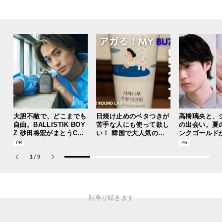
大胆不敵で、どこまでも
日焼け止めのベタつきが
高橋璃央と、
自由。BALLISTIK BOY
苦手な人にも使って欲し
の出会い。夏
Z 砂田将宏がまとうCOA
い！ 韓国で大人気のス
ンクゴールド
CHの新作フレグランス
トレスフリーな“水分サ
“SUMMER P
「コーチ ピュア プラチ
ンクリーム”
ets Jouete! 
1
/
9
ナム パルファム」