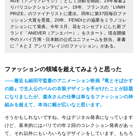
AGE（アンリアレイジ）」として活動を開始。15年春夏よ
りパリコレクションデビュー。19年、フランスの「LVMH
PRIZE」のファイナリストに選出。同年に第37回毎日ファ
ッション大賞を受賞。20年、FENDIとの協業をミラノコレ
クションにて発表。今年３月、花をコンセプトにした新ブ
ランド「ANEVER（アンエバー）」をスタート。現在開催
中のドバイ万博・日本館の公式ユニフォームを担当。著書
に『ＡとＺ アンリアレイジのファッション』がある。
ファッションの領域を超えてみようと思った
――最近も細田守監督のアニメーション映画『竜とそばかす
の姫』で主人公のベルの衣装デザインを手がけたことが話題
になりましたが、森永さんの仕事は単なるファッションの枠
組みを超えて、本当に幅が広いなと思います。
そうかもしれないですね。今はデジタル発表になっています
けど、基本的にはパリでの年２回のコレクション発表があっ
て、それ以外にもいろいろなデザインをしています。もちろ