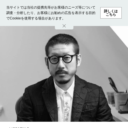
当サイトでは当社の提携先等がお客様のニーズ等について
詳しくは
調査・分析したり、お客様にお勧めの広告を表示する目的
こちら
でCookieを使用する場合があります。
ホーム
モデル募集
ランキング
ファッション
ビューテ