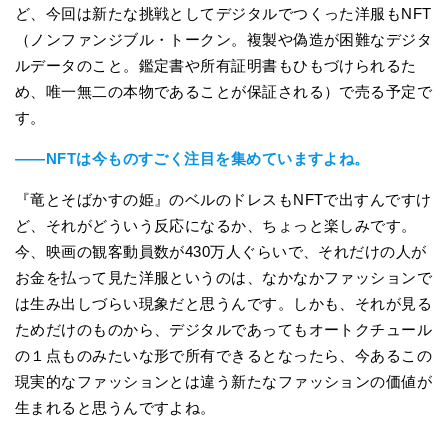
ど、今回は新たな挑戦としてデジタルでつくった洋服もNFT
（ノンファンジブル・トークン。複製や偽造が困難なデジタ
ルデータのこと。鑑定書や所有証明書もひもづけられるた
め、唯一無二の本物であることが保証される）で売る予定で
す。
――NFTは今ものすごく注目を集めていますよね。
『竜とそばかすの姫』のベルのドレスもNFTで出すんですけ
ど、それがどういう反応になるか、ちょっと楽しみです。
今、映画の観客動員数が430万人ぐらいで、それだけの人が
お金を払って見た洋服というのは、なかなかファッションで
は生み出しづらい現象だと思うんです。しかも、それが見る
ためだけのものから、デジタルであってもオートクチュール
の１点ものみたいな形で所有できるとなったら、今あるこの
現実的なファッションとは違う新たなファッションの価値が
生まれると思うんですよね。