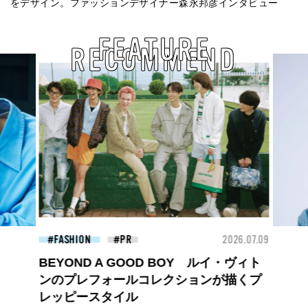
をデザイン。ファッションデザイナー森永邦彦インタビュー
FEATURE
RECOMMEND
26.07.09
BEAUTY
2026.07.09
FAS
夏のパーマ、さらにあか抜け。N.（エヌ
ドット）のスタイリングアイテムで作る
旬ヘアのテクニックを、人気３サロンに