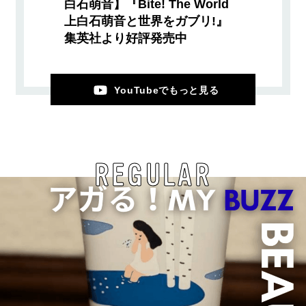
白石萌音】『Bite! The World
上白石萌音と世界をガブリ!』
集英社より好評発売中
YouTubeでもっと見る
REGULAR