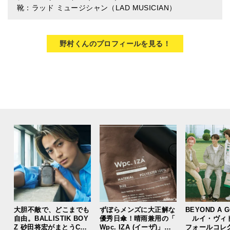
靴：ラッド ミュージシャン（LAD MUSICIAN）
野村くんのプロフィールを見る！
大胆不敵で、どこまでも
ずぼらメンズに大正解な
BEYOND A 
自由。BALLISTIK BOY
優秀日傘！晴雨兼用の「
ルイ・ヴィ
Z 砂田将宏がまとうCOA
Wpc. IZA (イーザ)」が
フォールコレ