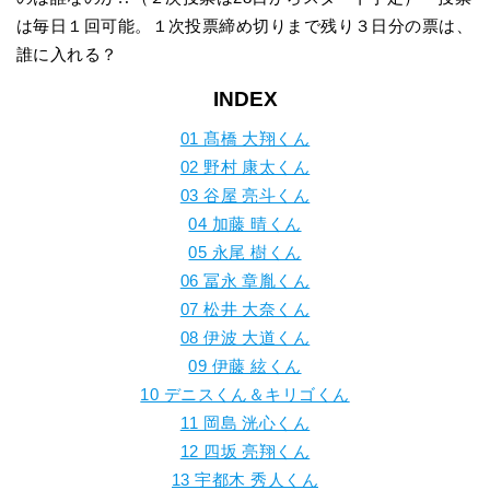
は毎日１回可能。１次投票締め切りまで残り３日分の票は、
誰に入れる？
INDEX
01 髙橋 大翔くん
02 野村 康太くん
03 谷屋 亮斗くん
04 加藤 晴くん
05 永尾 樹くん
06 冨永 章胤くん
07 松井 大奈くん
08 伊波 大道くん
09 伊藤 絃くん
10 デニスくん＆キリゴくん
11 岡島 洸心くん
12 四坂 亮翔くん
13 宇都木 秀人くん