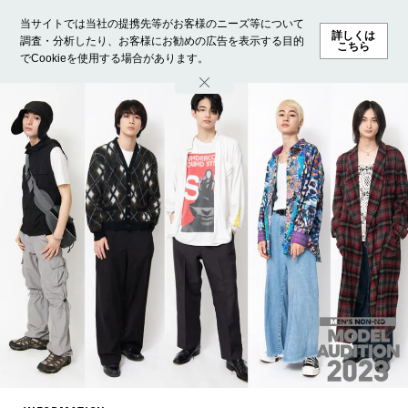
当サイトでは当社の提携先等がお客様のニーズ等について
詳しくは
調査・分析したり、お客様にお勧めの広告を表示する目的
こちら
でCookieを使用する場合があります。
ホーム
モデル募集
ランキング
ファッション
ビューテ