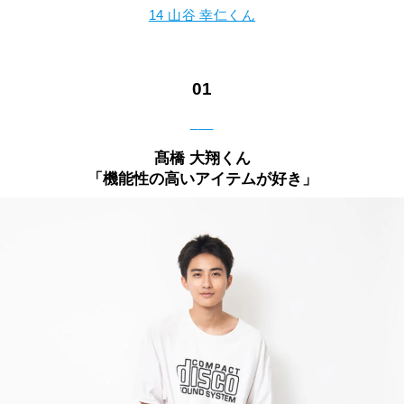
14 山谷 幸仁くん
01
___
髙橋 大翔くん
「機能性の高いアイテムが好き」