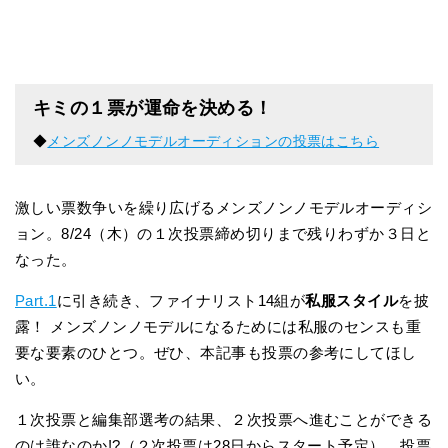
キミの１票が運命を決める！
◆
メンズノンノモデルオーディションの投票はこちら
激しい票数争いを繰り広げるメンズノンノモデルオーディシ
ョン。8/24（木）の１次投票締め切りまで残りわずか３日と
なった。
Part.1
に引き続き、ファイナリスト14組が
私服スタイル
を披
露！ メンズノンノモデルになるためには私服のセンスも重
要な要素のひとつ。ぜひ、本記事も投票の参考にしてほし
い。
１次投票と編集部選考の結果、２次投票へ進むことができる
のは誰なのか!?（２次投票は28日からスタート予定） 投票