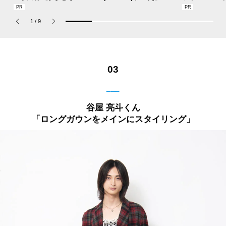
CHの新作フレグランス
あれば猛暑の日差しもゲ
描くプレッピ
「コーチ ピュア プラチ
リラ豪雨も無問題！[編
1
/
9
ナム パルファム」
集者の愛用私物 #360]
03
___
谷屋 亮斗くん
「ロングガウンをメインにスタイリング」