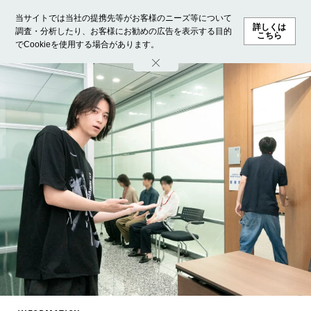
当サイトでは当社の提携先等がお客様のニーズ等について
詳しくは
調査・分析したり、お客様にお勧めの広告を表示する目的
こちら
でCookieを使用する場合があります。
ホーム
モデル募集
ランキング
ファッション
ビューテ