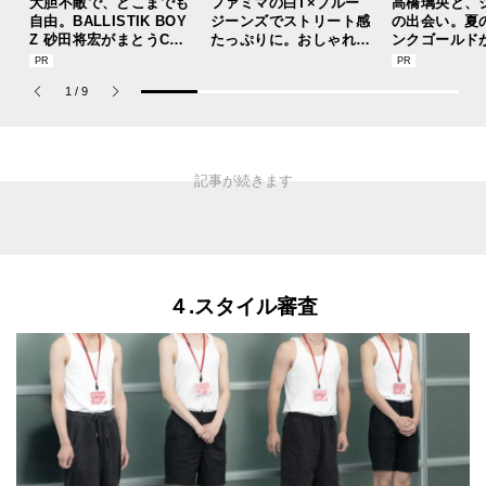
大胆不敵で、どこまでも
ファミマの白T×ブルー
高橋璃央と、
自由。BALLISTIK BOY
ジーンズでストリート感
の出会い。夏
Z 砂田将宏がまとうCOA
たっぷりに。おしゃれな
ンクゴールド
CHの新作フレグランス
人が集う「ソウル」のシ
“SUMMER P
「コーチ ピュア プラチ
ョップ、コミュニティス
ets Jouete! 
1
/
9
ナム パルファム」
ナップ！
４.スタイル審査