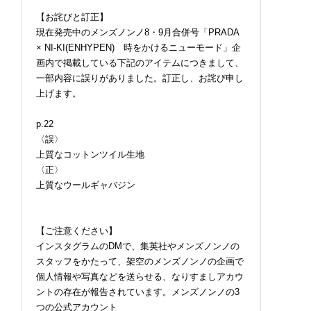
【お詫びと訂正】
現在発売中のメンズノンノ8・9月合併号「PRADA
× NI-KI(ENHYPEN) 時をかけるニューモード」企
画内で掲載している下記のアイテムにつきまして、
一部内容に誤りがありました。訂正し、お詫び申し
上げます。
p.22
〈誤〉
上質なコットンツイル生地
〈正〉
上質なウールギャバジン
【ご注意ください】
インスタグラムのDMで、集英社やメンズノンノの
スタッフをかたって、架空のメンズノンノの企画で
個人情報や写真などを送らせる、なりすましアカウ
ントの存在が報告されています。メンズノンノの3
つの公式アカウント