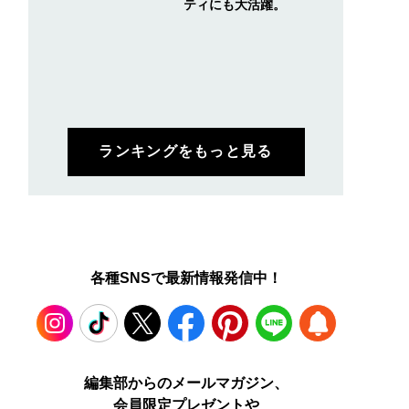
ティにも大活躍。
ランキングをもっと見る
各種SNSで最新情報発信中！
Instagram
TikTok
X
Facebook
Pinterest
LINE
WEB
編集部からのメールマガジン、
会員限定プレゼントや