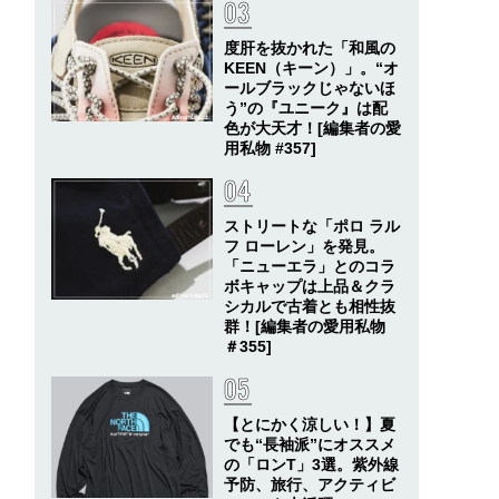
度肝を抜かれた「和風の
KEEN（キーン）」。“オ
ールブラックじゃないほ
う”の『ユニーク』は配
色が大天才！[編集者の愛
用私物 #357]
ストリートな「ポロ ラル
フ ローレン」を発見。
「ニューエラ」とのコラ
ボキャップは上品＆クラ
シカルで古着とも相性抜
群！[編集者の愛用私物
＃355]
【とにかく涼しい！】夏
でも“長袖派”にオススメ
の「ロンT」3選。紫外線
予防、旅行、アクティビ