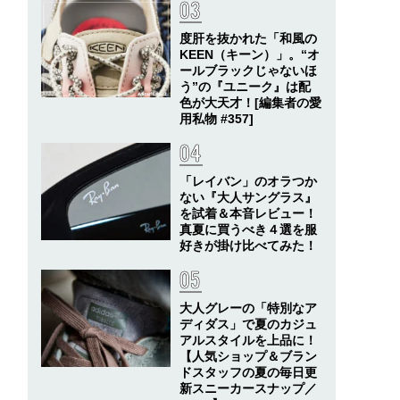
度肝を抜かれた「和風の
KEEN（キーン）」。“オ
ールブラックじゃないほ
う”の『ユニーク』は配
色が大天才！[編集者の愛
用私物 #357]
「レイバン」のオラつか
ない『大人サングラス』
を試着＆本音レビュー！
真夏に買うべき４選を服
好きが掛け比べてみた！
大人グレーの「特別なア
ディダス」で夏のカジュ
アルスタイルを上品に！
【人気ショップ＆ブラン
ドスタッフの夏の毎日更
新スニーカースナップ／