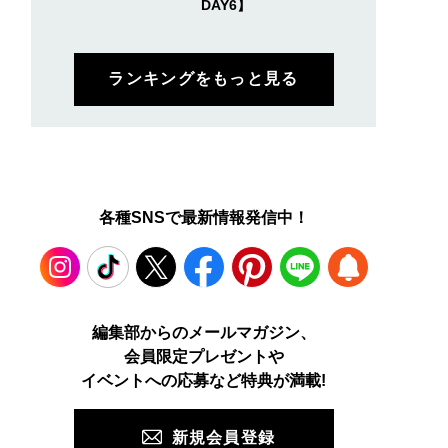
DAY6】
ランキングをもっと見る
各種SNSで最新情報発信中！
Instagram
TikTok
X
Facebook
Pinterest
LINE
WEB
編集部からのメールマガジン、
会員限定プレゼントや
PUSH
イベントへの応募など特典が満載!
新規会員登録