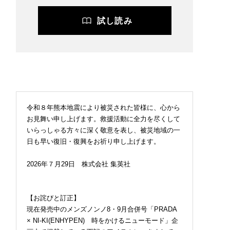
試し読み
令和８年熊本地震により被災された皆様に、心から
お見舞い申し上げます。救援活動に全力を尽くして
いらっしゃる方々に深く敬意を表し、被災地域の一
日も早い復旧・復興をお祈り申し上げます。
2026年７月29日 株式会社 集英社
【お詫びと訂正】
現在発売中のメンズノンノ8・9月合併号「PRADA
× NI-KI(ENHYPEN) 時をかけるニューモード」企