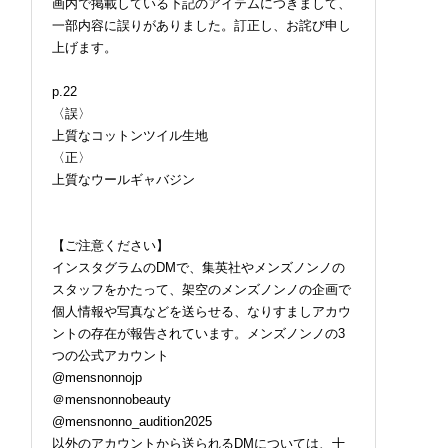
画内で掲載している下記のアイテムにつきまして、
一部内容に誤りがありました。訂正し、お詫び申し
上げます。
p.22
〈誤〉
上質なコットンツイル生地
〈正〉
上質なウールギャバジン
【ご注意ください】
インスタグラムのDMで、集英社やメンズノンノの
スタッフをかたって、架空のメンズノンノの企画で
個人情報や写真などを送らせる、なりすましアカウ
ントの存在が報告されています。メンズノンノの3
つの公式アカウント
@mensnonnojp
＠mensnonnobeauty
@mensnonno_audition2025
以外のアカウントから送られるDMについては、十