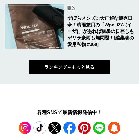
ずぼらメンズに大正解な優秀日
傘！晴雨兼用の「Wpc. IZA (イ
ーザ)」があれば猛暑の日差しも
ゲリラ豪雨も無問題！[編集者の
愛用私物 #360]
ランキングをもっと見る
各種SNSで最新情報発信中！