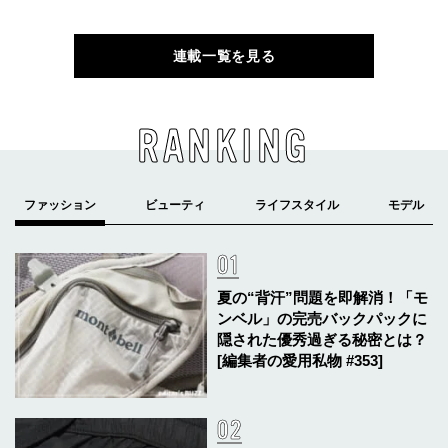
連載一覧を見る
RANKING
夏の“背汗”問題を即解消！「モ
ンベル」の完売バックパックに
隠された優秀過ぎる秘密とは？
[編集者の愛用私物 #353]