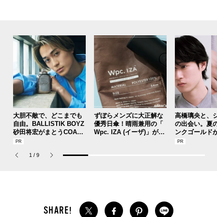
大胆不敵で、どこまでも
ずぼらメンズに大正解な
高橋璃央と、
自由。BALLISTIK BOYZ
優秀日傘！晴雨兼用の「
の出会い。夏
砂田将宏がまとうCOACH
Wpc. IZA (イーザ)」があ
ンクゴールド
の新作フレグランス「コ
れば猛暑の日差しもゲリ
SUMMER PIN
ーチ ピュア プラチナム
ラ豪雨も無問題！[編集者
Jouete! Vol.1
1
/
9
パルファム」
の愛用私物 #360]