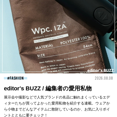
FASHION
2026.08.08
editor's BUZZ / 編集者の愛用私物
展示会や撮影などで人気ブランドの名品に触れまくっているエデ
ィターたちが買ってよかった愛用私物を紹介する連載。ウェアか
ら小物までどんなアイテムに散財しているのか、お気に入りポイ
ントとともに要チェック！