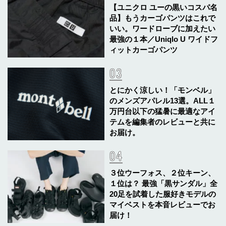
【ユニクロ ユーの黒いコスパ名
品】もうカーゴパンツはこれで
いい。ワードローブに加えたい
最強の１本／Uniqlo U ワイドフ
ィットカーゴパンツ
とにかく涼しい！「モンベル」
のメンズアパレル13選。ALL１
万円台以下の猛暑に最適なアイ
テムを編集者のレビューと共に
お届け。
３位ウーフォス、２位キーン、
１位は？ 最強「黒サンダル」全
20足を試着した服好きモデルの
マイベストを本音レビューでお
届け！