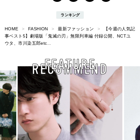
ランキング
HOME
FASHION
最新ファッション
【今週の人気記
事ベスト5】劇場版「鬼滅の刃」無限列車編 付録公開、NCTユ
ウタ、市川染五郎etc...
FEATURE
RECOMMEND