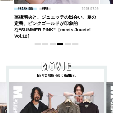
26.07.09
FASHION
2026.07.09
BEA
【PRADA × NI-KI(ENHYPEN)】時をかけ
る、ニューモード
MOVIE
MEN’S NON-NO CHANNEL