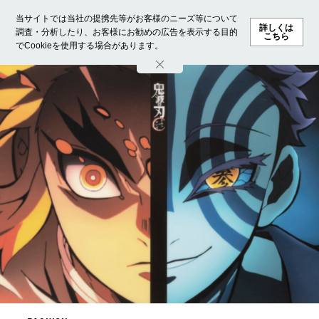
当サイトでは当社の提携先等がお客様のニーズ等について
詳しくは
調査・分析したり、お客様にお勧めの広告を表示する目的
こちら
でCookieを使用する場合があります。
ホーム
モデル募集
ランキング
ファッション
ビューテ