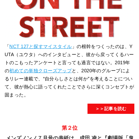
「
NCT 127と探すマイスタイル
」の根幹をつくったのは、Y
UTA（ユウタ）へのインタビューと、彼から戻ってくるハー
トのこもったアンケートと言っても過言ではない。2019年
の
初めての単独クローズアップ
と、2020年のグループによ
るリレー連載で、“自分らしさとは何か”を考えることについ
て、彼が熱心に語ってくれたことでさらに深くコンセプトが
固まった。
＞＞記事を読む
第２位
メンズノンノ７月号の表紙は、成田 凌と『劇場版「鬼