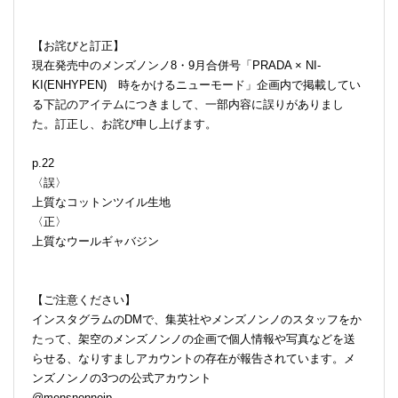
【お詫びと訂正】
現在発売中のメンズノンノ8・9月合併号「PRADA × NI-
KI(ENHYPEN) 時をかけるニューモード」企画内で掲載してい
る下記のアイテムにつきまして、一部内容に誤りがありまし
た。訂正し、お詫び申し上げます。
p.22
〈誤〉
上質なコットンツイル生地
〈正〉
上質なウールギャバジン
【ご注意ください】
インスタグラムのDMで、集英社やメンズノンノのスタッフをか
たって、架空のメンズノンノの企画で個人情報や写真などを送
らせる、なりすましアカウントの存在が報告されています。メ
ンズノンノの3つの公式アカウント
@mensnonnojp