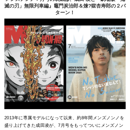
滅の刃」無限列車編』竈門炭治郎＆煉?獄杏寿郎の２パ
ターン！
2013年に専属モデルになって以来、約8年間メンズノンノを
盛り上げてきた成田凌が、7月号をもってついにメンズノン