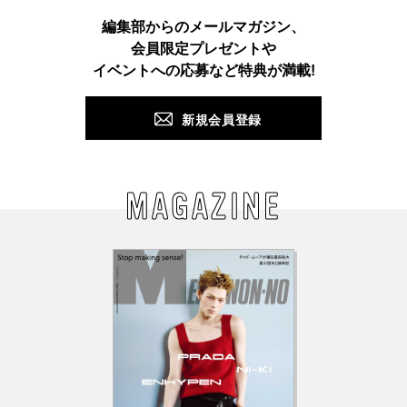
Instagram
TikTok
X
Facebook
Pinterest
LINE
WEB
編集部からのメールマガジン、
会員限定プレゼントや
PUSH
イベントへの応募など特典が満載!
新規会員登録
MAGAZINE