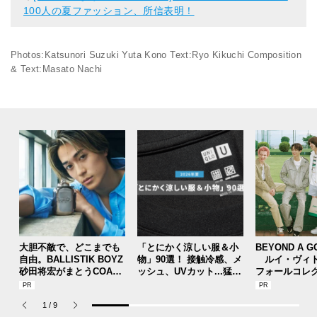
100人の夏ファッション、所信表明！
Photos:Katsunori Suzuki Yuta Kono Text:Ryo Kikuchi Composition
& Text:Masato Nachi
大胆不敵で、どこまでも
「とにかく涼しい服＆小
BEYOND A G
自由。BALLISTIK BOYZ
物」90選！ 接触冷感、メ
ルイ・ヴィト
砂田将宏がまとうCOACH
ッシュ、UVカット...猛暑
フォールコレ
の新作フレグランス「コ
を快適に乗り切る“おしゃ
描くプレッピ
ーチ ピュア プラチナム
れアイテム”をレビューと
1
/
9
パルファム」
共に総まとめ。