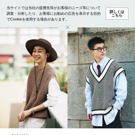
当サイトでは当社の提携先等がお客様のニーズ等について
詳しくは
調査・分析したり、お客様にお勧めの広告を表示する目的
こちら
でCookieを使用する場合があります。
ホーム
モデル募集
ランキング
ファッション
ビューテ