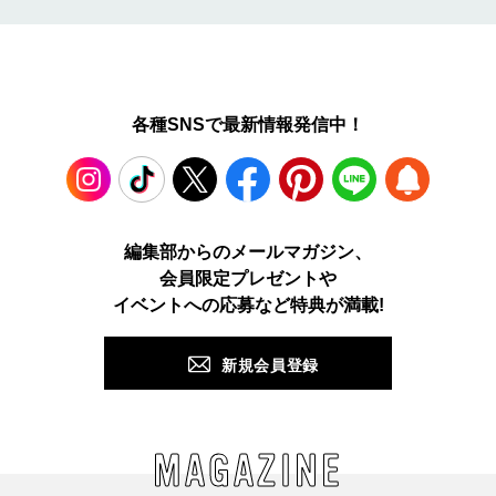
各種SNSで最新情報発信中！
Instagram
TikTok
X
Facebook
Pinterest
LINE
WEB
編集部からのメールマガジン、
会員限定プレゼントや
PUSH
イベントへの応募など特典が満載!
新規会員登録
MAGAZINE