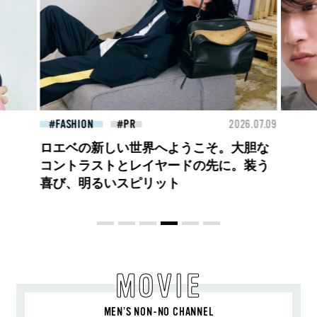
26.07.09
FASHION
2026.07.09
BEA
高橋璃央と、ジュエッテの出会い。夏の
定番、ピンクゴールドが印象的
な“SUMMER PINK”［meets Jouete!
Vol.12］
MOVIE
MEN’S NON-NO CHANNEL