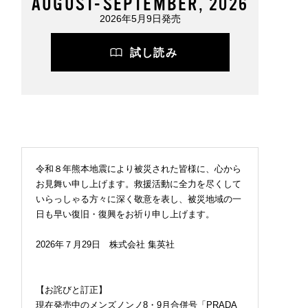
AUGUST-SEPTEMBER, 2026
2026年5月9日発売
試し読み
令和８年熊本地震により被災された皆様に、心から
お見舞い申し上げます。救援活動に全力を尽くして
いらっしゃる方々に深く敬意を表し、被災地域の一
日も早い復旧・復興をお祈り申し上げます。
2026年７月29日 株式会社 集英社
【お詫びと訂正】
現在発売中のメンズノンノ8・9月合併号「PRADA