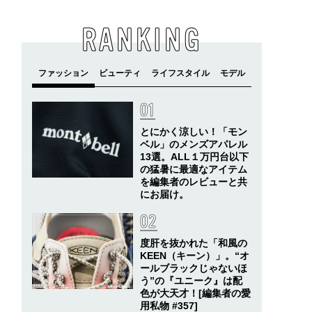
RANKING
とにかく涼しい！「モン
ベル」のメンズアパレル
13選。ALL１万円台以下
の猛暑に最適なアイテム
を編集者のレビューと共
にお届け。
度肝を抜かれた「和風の
KEEN（キーン）」。“オ
ールブラックじゃないほ
う”の『ユニーク』は配
色が大天才！[編集者の愛
用私物 #357]