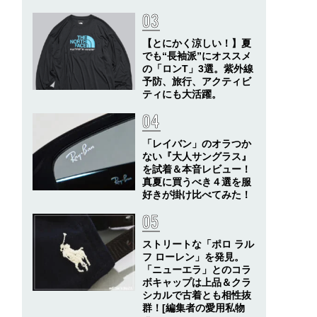
【とにかく涼しい！】夏
でも“長袖派”にオススメ
の「ロンT」3選。紫外線
予防、旅行、アクティビ
ティにも大活躍。
「レイバン」のオラつか
ない『大人サングラス』
を試着＆本音レビュー！
真夏に買うべき４選を服
好きが掛け比べてみた！
ストリートな「ポロ ラル
フ ローレン」を発見。
「ニューエラ」とのコラ
ボキャップは上品＆クラ
シカルで古着とも相性抜
群！[編集者の愛用私物