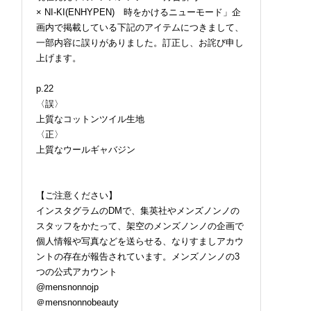
× NI-KI(ENHYPEN) 時をかけるニューモード」企
画内で掲載している下記のアイテムにつきまして、
一部内容に誤りがありました。訂正し、お詫び申し
上げます。
p.22
〈誤〉
上質なコットンツイル生地
〈正〉
上質なウールギャバジン
【ご注意ください】
インスタグラムのDMで、集英社やメンズノンノの
スタッフをかたって、架空のメンズノンノの企画で
個人情報や写真などを送らせる、なりすましアカウ
ントの存在が報告されています。メンズノンノの3
つの公式アカウント
@mensnonnojp
＠mensnonnobeauty