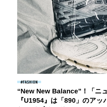
FASHION
“New New Balance”
『U1954』は「890」のア