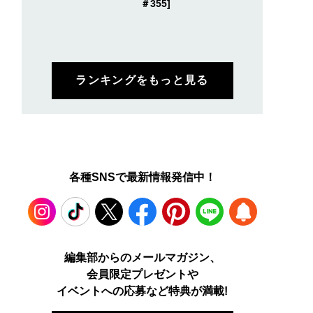
＃355]
ランキングをもっと見る
各種SNSで最新情報発信中！
Instagram
TikTok
X
Facebook
Pinterest
LINE
WEB
編集部からのメールマガジン、
会員限定プレゼントや
PUSH
イベントへの応募など特典が満載!