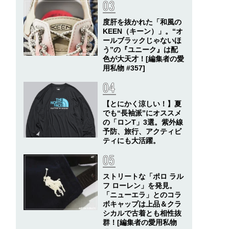
度肝を抜かれた「和風の
KEEN（キーン）」。“オ
ールブラックじゃないほ
う”の『ユニーク』は配
色が大天才！[編集者の愛
用私物 #357]
【とにかく涼しい！】夏
でも“長袖派”にオススメ
の「ロンT」3選。紫外線
予防、旅行、アクティビ
ティにも大活躍。
ストリートな「ポロ ラル
フ ローレン」を発見。
「ニューエラ」とのコラ
ボキャップは上品＆クラ
シカルで古着とも相性抜
群！[編集者の愛用私物