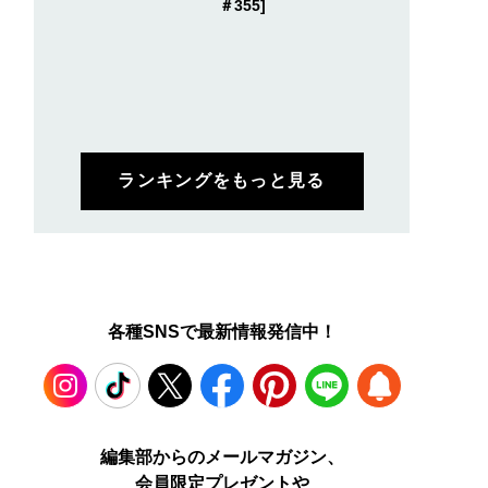
＃355]
ランキングをもっと見る
各種SNSで最新情報発信中！
Instagram
TikTok
X
Facebook
Pinterest
LINE
WEB
編集部からのメールマガジン、
会員限定プレゼントや