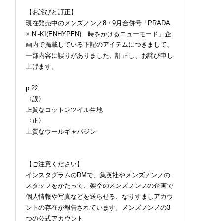
【お詫びと訂正】
現在発売中のメンズノンノ8・9月合併号「PRADA
× NI-KI(ENHYPEN) 時をかけるニューモード」企
画内で掲載している下記のアイテムにつきまして、
一部内容に誤りがありました。訂正し、お詫び申し
上げます。
p.22
〈誤〉
上質なコットンツイル生地
〈正〉
上質なウールギャバジン
【ご注意ください】
インスタグラムのDMで、集英社やメンズノンノの
スタッフをかたって、架空のメンズノンノの企画で
個人情報や写真などを送らせる、なりすましアカウ
ントの存在が報告されています。メンズノンノの3
つの公式アカウント