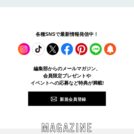
各種SNSで最新情報発信中！
Instagram
TikTok
X
Facebook
Pinterest
LINE
WEB
編集部からのメールマガジン、
会員限定プレゼントや
PUSH
イベントへの応募など特典が満載!
新規会員登録
MAGAZINE