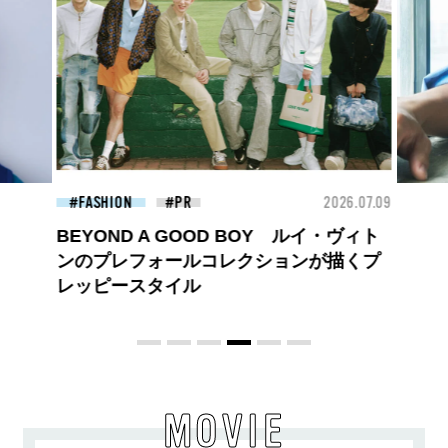
26.07.09
BEAUTY
2026.07.27
FAS
大胆不敵で、どこまでも自由。
BALLISTIK BOYZ 砂田将宏がまとう
COACHの新作フレグランス「コーチ ピ
ュア プラチナム パルファム」
MOVIE