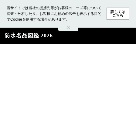
当サイトでは当社の提携先等がお客様のニーズ等について
詳しくは
調査・分析したり、お客様にお勧めの広告を表示する目的
こちら
でCookieを使用する場合があります。
ホーム
モデル募集
ランキング
ファッション
ビューテ
防水名品図鑑 2026