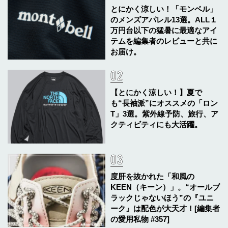
とにかく涼しい！「モンベル」
のメンズアパレル13選。ALL１
万円台以下の猛暑に最適なアイ
テムを編集者のレビューと共に
お届け。
【とにかく涼しい！】夏で
も“長袖派”にオススメの「ロン
T」3選。紫外線予防、旅行、ア
クティビティにも大活躍。
度肝を抜かれた「和風の
KEEN（キーン）」。“オールブ
ラックじゃないほう”の『ユニ
ーク』は配色が大天才！[編集者
の愛用私物 #357]