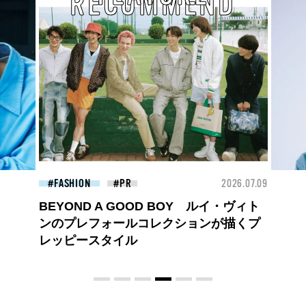
RECOMMEND
26.07.09
BEAUTY
2026.07.09
FAS
夏のパーマ、さらにあか抜け。N.（エヌ
ドット）のスタイリングアイテムで作る
旬ヘアのテクニックを、人気３サロンに
教わった！