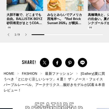
大胆不敵で、どこまでも
みなとみらいでアメリカ
高橋璃央と、
自由。BALLISTIK BOYZ
西海岸へ。『Red Brick
の出会い。夏
砂田将宏がまとうCOACH
Sunset 2026』が横浜赤
ンクゴールド
の新作フレグランス「コ
レンガ倉庫で“入場無料”
SUMMER PIN
ーチ ピュア プラチナム
で開催中！背徳感溢れる
Jouete! Vol.1
1
/
9
パルファム」
アメリカングルメも【8月
30日（日）まで】
HOME
FASHION
最新ファッション
[Gallery]夏に買
うべき「とにかく涼しいシャツ」４選！ ザ・ノース・フェイス
パープルレーベル、アークテリクス...服好きモデルが試着＆本音
レビュー！
FEATURE