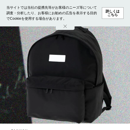
当サイトでは当社の提携先等がお客様のニーズ等について
詳しくは
調査・分析したり、お客様にお勧めの広告を表示する目的
こちら
でCookieを使用する場合があります。
ホーム
モデル募集
ランキング
ファッション
ビューテ