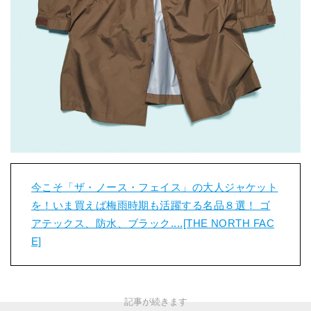
今こそ「ザ・ノース・フェイス」の大人ジャケット
を！いま買えば梅雨時期も活躍する名品８選！ ゴ
アテックス、防水、ブラック....[THE NORTH FAC
E]