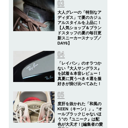
大人グレーの「特別なア
ディダス」で夏のカジュ
アルスタイルを上品に！
【人気ショップ＆ブラン
ドスタッフの夏の毎日更
新スニーカースナップ／
DAY6】
「レイバン」のオラつか
ない『大人サングラス』
を試着＆本音レビュー！
真夏に買うべき４選を服
好きが掛け比べてみた！
度肝を抜かれた「和風の
KEEN（キーン）」。“オ
ールブラックじゃないほ
う”の『ユニーク』は配
色が大天才！[編集者の愛