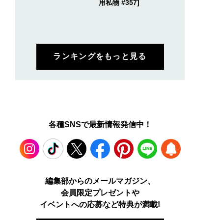
用私物 #357]
ランキングをもっと見る
各種SNSで最新情報発信中！
Instagram
TikTok
X
Facebook
Pinterest
LINE
WEB
編集部からのメールマガジン、
会員限定プレゼントや
PUSH
イベントへの応募など特典が満載!