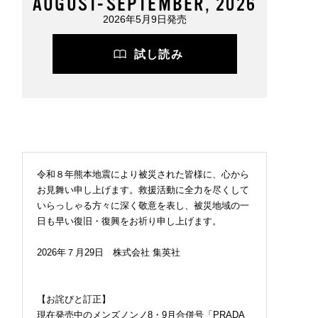
AUGUST-SEPTEMBER, 2026
2026年5月9日発売
試し読み
令和８年熊本地震により被災された皆様に、心から
お見舞い申し上げます。救援活動に全力を尽くして
いらっしゃる方々に深く敬意を表し、被災地域の一
日も早い復旧・復興をお祈り申し上げます。
2026年７月29日 株式会社 集英社
【お詫びと訂正】
現在発売中のメンズノンノ8・9月合併号「PRADA