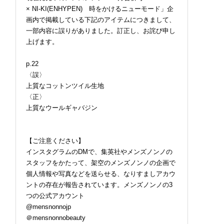
× NI-KI(ENHYPEN) 時をかけるニューモード」企
画内で掲載している下記のアイテムにつきまして、
一部内容に誤りがありました。訂正し、お詫び申し
上げます。
p.22
〈誤〉
上質なコットンツイル生地
〈正〉
上質なウールギャバジン
【ご注意ください】
インスタグラムのDMで、集英社やメンズノンノの
スタッフをかたって、架空のメンズノンノの企画で
個人情報や写真などを送らせる、なりすましアカウ
ントの存在が報告されています。メンズノンノの3
つの公式アカウント
@mensnonnojp
＠mensnonnobeauty