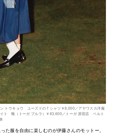
マン トウキョウ ユーズドのＴシャツ￥8,000／アヤワスカ洋服
イト 靴（トーガ プルラ）￥83,600／トーガ 原宿店 ベルト
物
思った服を自由に楽しむのが伊藤さんのモットー。