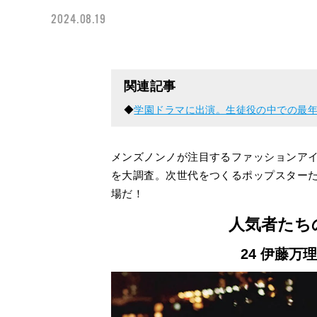
2024.08.19
関連記事
◆
学園ドラマに出演。生徒役の中での最年長
メンズノンノが注目するファッションアイ
を大調査。次世代をつくるポップスター
場だ！
人気者たち
24 伊藤万理華