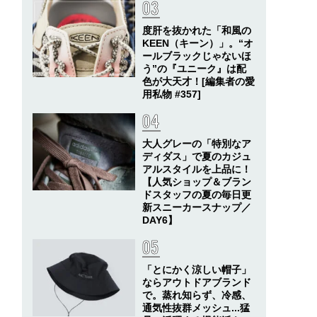
度肝を抜かれた「和風の
KEEN（キーン）」。“オ
ールブラックじゃないほ
う”の『ユニーク』は配
色が大天才！[編集者の愛
用私物 #357]
大人グレーの「特別なア
ディダス」で夏のカジュ
アルスタイルを上品に！
【人気ショップ＆ブラン
ドスタッフの夏の毎日更
新スニーカースナップ／
DAY6】
「とにかく涼しい帽子」
ならアウトドアブランド
で。蒸れ知らず、冷感、
通気性抜群メッシュ...猛