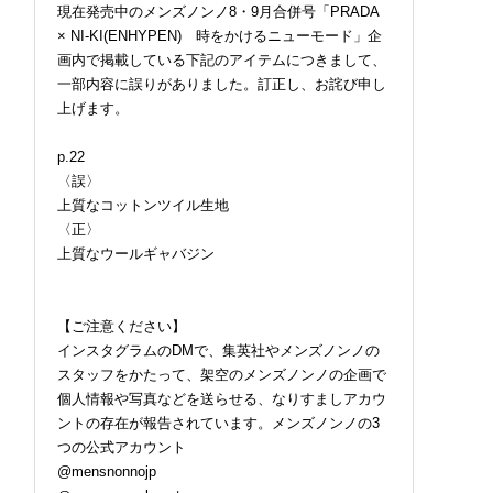
現在発売中のメンズノンノ8・9月合併号「PRADA
× NI-KI(ENHYPEN) 時をかけるニューモード」企
画内で掲載している下記のアイテムにつきまして、
一部内容に誤りがありました。訂正し、お詫び申し
上げます。
p.22
〈誤〉
上質なコットンツイル生地
〈正〉
上質なウールギャバジン
【ご注意ください】
インスタグラムのDMで、集英社やメンズノンノの
スタッフをかたって、架空のメンズノンノの企画で
個人情報や写真などを送らせる、なりすましアカウ
ントの存在が報告されています。メンズノンノの3
つの公式アカウント
@mensnonnojp