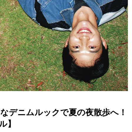
ろなデニムルックで夏の夜散歩へ！
ル】