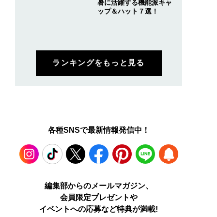
暑に活躍する機能派キャ
ップ＆ハット７選！
ランキングをもっと見る
各種SNSで最新情報発信中！
Instagram
TikTok
X
Facebook
Pinterest
LINE
WEB
編集部からのメールマガジン、
会員限定プレゼントや
PUSH
イベントへの応募など特典が満載!