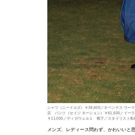
シャツ（ニードルズ）￥39,600／ネペンテス ウー
店 パンツ（セイジ ネーション）￥61,600／イーラ
￥11,000／ディガウェル１ 靴下／スタイリスト私
メンズ、レディース問わず、かわいいと