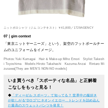
ニットポロシャツ（ジム コンテキスト）￥41,800／1729AGENCY
07｜gim context
「東京ニットヤーニーズ」という、架空のフットボールチー
ムのユニフォームをイメージ。
Photos:Yuki Kumagai Hair & Make-up:Miho Emori Stylist:Takesh
i Toyoshima Models:Hiroto Takahashi Kazuma Anzai Rintaro Mi
zusawa[They are MEN’S NON-NO models]
いま買うべき「スポーティな名品」と正解着
こなしをもっと見る！
◆
「ディーゼル スポーツ」て知ってる？ 世界中の服好き
が欲しがる“Dロゴ”にネオンイエロー...トレンドを詰め込ん
だ最高のスウェットパンツを発見！