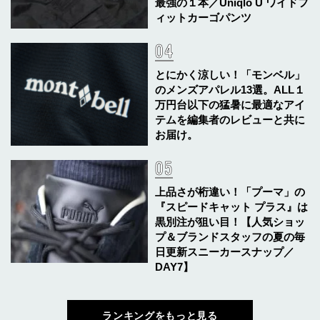
最強の１本／Uniqlo U ワイドフ
ィットカーゴパンツ
とにかく涼しい！「モンベル」
のメンズアパレル13選。ALL１
万円台以下の猛暑に最適なアイ
テムを編集者のレビューと共に
お届け。
上品さが桁違い！「プーマ」の
『スピードキャット プラス』は
黒別注が狙い目！【人気ショッ
プ＆ブランドスタッフの夏の毎
日更新スニーカースナップ／
DAY7】
ランキングをもっと見る