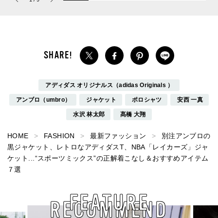
パルファム」
ストハブ。
アディダス オリジナルス（adidas Originals ）
アンブロ（umbro）
ジャケット
ポロシャツ
安西 一真
水沢 林太郎
髙橋 大翔
HOME
FASHION
最新ファッション
別注アンブロの
黒ジャケット、レトロなアディダスT、NBA「レイカーズ」ジャ
ケット...“スポーツミックス”の正解着こなし＆おすすめアイテム
７選
FEATURE
RECOMMEND