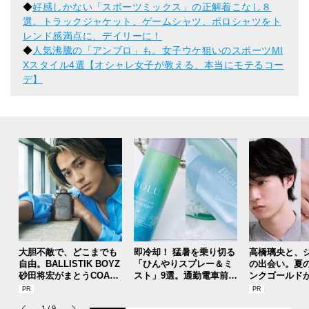
◆
好感しかない「スポーツミックス」の正解着こなし８
選。トラックジャケット、ゲームシャツ、ポロシャツをト
レンド感満点に、デイリーに！
◆
人気沸騰の「アンブロ」も。女子ウケ狙いのスポーツMI
Xスタイル4選【オシャレ女子が教える、本当にモテるコー
デ】
大胆不敵で、どこまでも
即冷却！ 猛暑を乗り切る
高橋璃央と、
自由。BALLISTIK BOYZ
「ひんやりスプレー＆ミ
の出会い。夏
砂田将宏がまとうCOACH
スト」9選。通勤電車前、
ンクゴールド
の新作フレグランス「コ
運動後、日中...全シーン
SUMMER PIN
ーチ ピュア プラチナム
で頼れる夏のメンズのマ
Jouete! Vol.1
1
/
9