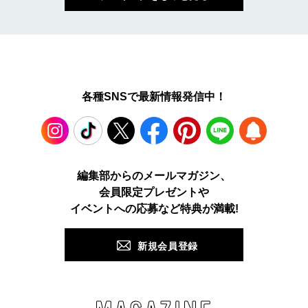
各種SNSで最新情報発信中！
Instagram
TikTok
X
Facebook
Pinterest
LINE
WEB
編集部からのメールマガジン、
会員限定プレゼントや
PUSH
イベントへの応募など特典が満載!
新規会員登録