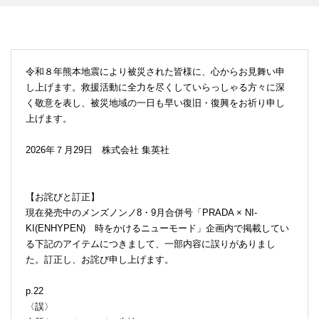
令和８年熊本地震により被災された皆様に、心からお見舞い申
し上げます。救援活動に全力を尽くしていらっしゃる方々に深
く敬意を表し、被災地域の一日も早い復旧・復興をお祈り申し
上げます。
2026年７月29日 株式会社 集英社
【お詫びと訂正】
現在発売中のメンズノンノ8・9月合併号「PRADA × NI-
KI(ENHYPEN) 時をかけるニューモード」企画内で掲載してい
る下記のアイテムにつきまして、一部内容に誤りがありまし
た。訂正し、お詫び申し上げます。
p.22
〈誤〉