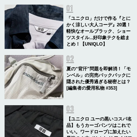
「ユニクロ」だけで作る『とに
かく涼しい大人コーデ』20選！
軽快なオールブラック、ショー
ツスタイル...好印象テクを総ま
とめ！【UNIQLO】
夏の“背汗”問題を即解消！「モ
ンベル」の完売バックパックに
隠された優秀過ぎる秘密とは？
[編集者の愛用私物 #353]
【ユニクロ ユーの黒いコスパ名
品】もうカーゴパンツはこれで
いい。ワードローブに加えたい