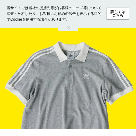
当サイトでは当社の提携先等がお客様のニーズ等について
詳しくは
調査・分析したり、お客様にお勧めの広告を表示する目的
こちら
でCookieを使用する場合があります。
ホーム
モデル募集
ランキング
ファッション
ビューテ