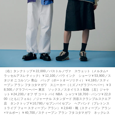
［右］タンクトップ￥22,000／パストルノヴァ スウェット（メルタム×
ラッセルアスレティック）￥12,100／バウ インク ショーツ￥53,900／ス
タジオ ニコルソン 青山 バッグ（ポートオーソリティ）￥4,180／スティ
ーブン アラン フタコタマガワ スニーカー（ミズノ×グラフペーパー）￥3
8,500／グラフペーパー 東京 ソックス／スタイリスト私物 ［左］ジャケ
ット￥24,200／オフ ザ コート バイ NBA シャツ￥18,700・パンツ￥22,0
00（ともにフォル）／ジャーナル スタンダード 渋谷スクランブルスクエア
店 タンクトップ￥10,780／セブンバイセブン ヘアバンド（ブレトンス
トライプ フォー スティーブン アラン）￥2,640・靴（スティーブン アラン
×マルボー）￥40,700／スティーブン アラン フタコタマガワ ネックレス