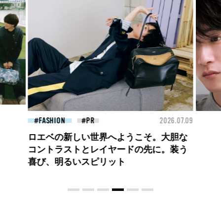
26.07.09
FASHION
2026.07.09
FAS
大胆な
高橋璃央と、ジュエッテの出会い。夏の
。装う
定番、ピンクゴールドが印象的
な“SUMMER PINK”［meets Jouete!
Vol.12］