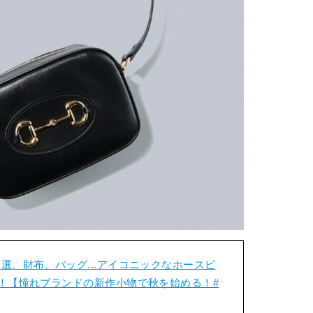
選。財布、バッグ...アイコニックなホースビ
！【憧れブランドの新作小物で秋を始める！#