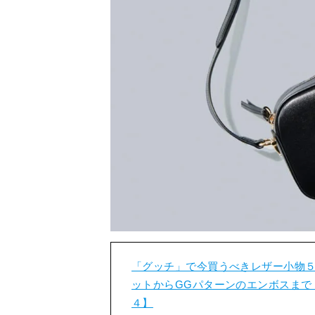
「グッチ」で今買うべきレザー小物５
ットからGGパターンのエンボスまで
４】