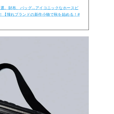
選。財布、バッグ...アイコニックなホースビ
！【憧れブランドの新作小物で秋を始める！#