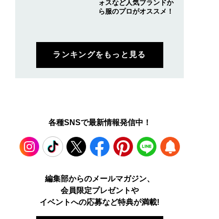
ォスなど人気ブランドか
ら服のプロがオススメ！
ランキングをもっと見る
各種SNSで最新情報発信中！
Instagram
TikTok
X
Facebook
Pinterest
LINE
WEB
編集部からのメールマガジン、
会員限定プレゼントや
PUSH
イベントへの応募など特典が満載!