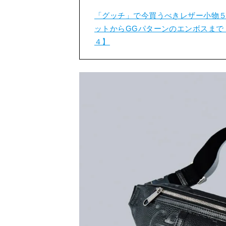
「グッチ」で今買うべきレザー小物５
ットからGGパターンのエンボスまで
４】