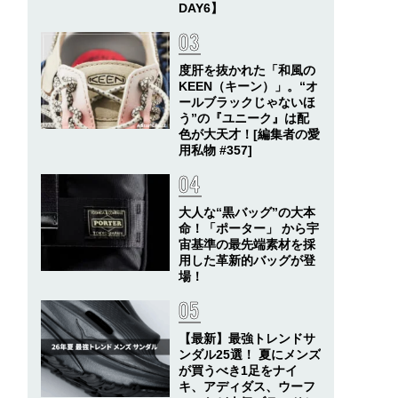
DAY6】
度肝を抜かれた「和風の
KEEN（キーン）」。“オ
ールブラックじゃないほ
う”の『ユニーク』は配
色が大天才！[編集者の愛
用私物 #357]
大人な“黒バッグ”の大本
命！「ポーター」 から宇
宙基準の最先端素材を採
用した革新的バッグが登
場！
【最新】最強トレンドサ
ンダル25選！ 夏にメンズ
が買うべき1足をナイ
キ、アディダス、ウーフ