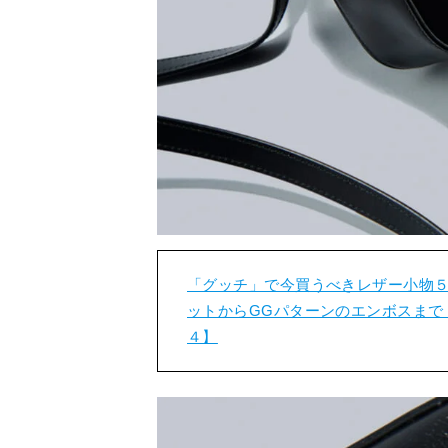
「グッチ」で今買うべきレザー小物５
ットからGGパターンのエンボスまで
４】