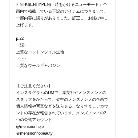
× NI-KI(ENHYPEN) 時をかけるニューモード」企
画内で掲載している下記のアイテムにつきまして、
一部内容に誤りがありました。訂正し、お詫び申し
上げます。
p.22
〈誤〉
上質なコットンツイル生地
〈正〉
上質なウールギャバジン
【ご注意ください】
インスタグラムのDMで、集英社やメンズノンノの
スタッフをかたって、架空のメンズノンノの企画で
個人情報や写真などを送らせる、なりすましアカウ
ントの存在が報告されています。メンズノンノの3
つの公式アカウント
@mensnonnojp
＠mensnonnobeauty