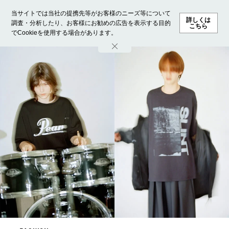
当サイトでは当社の提携先等がお客様のニーズ等について
詳しくは
調査・分析したり、お客様にお勧めの広告を表示する目的
こちら
でCookieを使用する場合があります。
ホーム
モデル募集
ランキング
ファッション
ビューテ