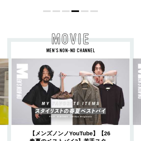
MOVIE
MEN’S NON-NO CHANNEL
【メンズノンノYouTube】【26