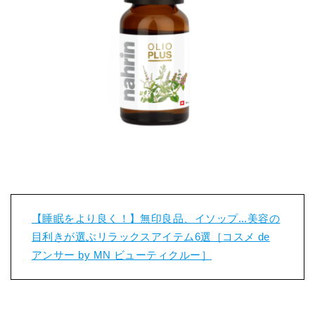
【睡眠をより良く！】無印良品、イソップ...美容の
目利きが選ぶリラックスアイテム6選［コスメ de
アンサー by MN ビューティクルー］