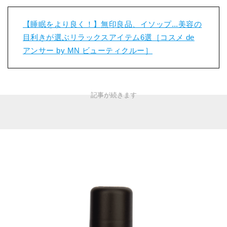
【睡眠をより良く！】無印良品、イソップ...美容の
目利きが選ぶリラックスアイテム6選［コスメ de
アンサー by MN ビューティクルー］