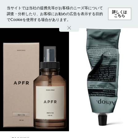
当サイトでは当社の提携先等がお客様のニーズ等について
詳しくは
調査・分析したり、お客様にお勧めの広告を表示する目的
こちら
でCookieを使用する場合があります。
ホーム
モデル募集
ランキング
ファッション
ビューテ