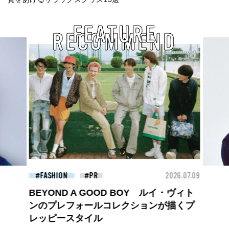
FEATURE
RECOMMEND
26.07.09
FASHION
2026.07.09
FAS
【PRADA × NI-KI(ENHYPEN)】時をかけ
る、ニューモード