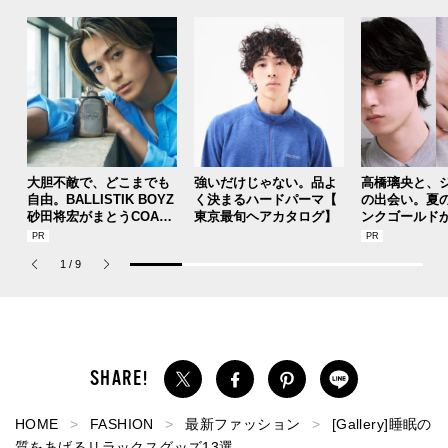
大胆不敵で、どこまでも
強いだけじゃない。品よ
高橋璃央と、
自由。BALLISTIK BOYZ
く決まるハードパーマ【
の出会い。夏
砂田将宏がまとうCOACH
東京最旬ヘアカタログ】
ンクゴールド
の新作フレグランス「コ
SUMMER PIN
ーチ ピュア プラチナム
Jouete! Vol.1
1
/
9
パルファム」
HOME
FASHION
最新ファッション
[Gallery]睡眠の
質をあげるリラックスグッズ13選