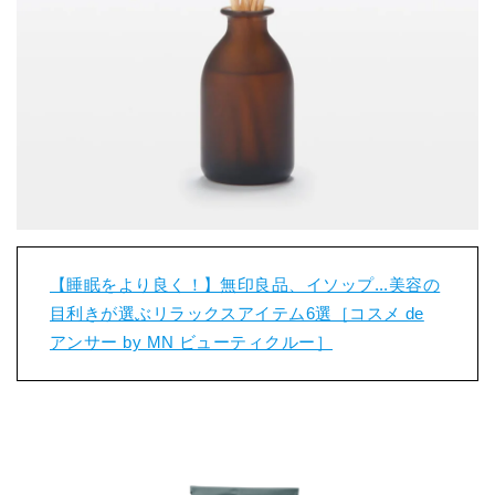
【睡眠をより良く！】無印良品、イソップ...美容の
目利きが選ぶリラックスアイテム6選［コスメ de
アンサー by MN ビューティクルー］