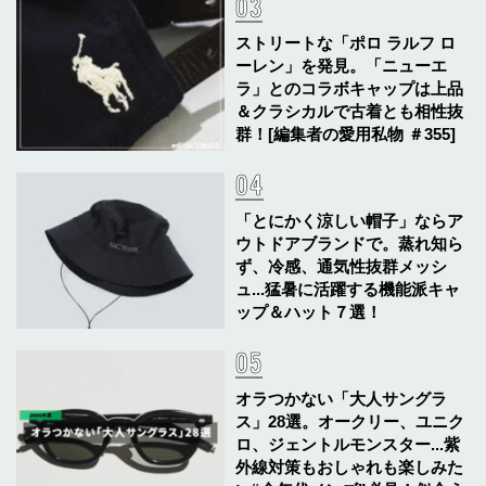
ストリートな「ポロ ラルフ ロ
ーレン」を発見。「ニューエ
ラ」とのコラボキャップは上品
＆クラシカルで古着とも相性抜
群！[編集者の愛用私物 ＃355]
「とにかく涼しい帽子」ならア
ウトドアブランドで。蒸れ知ら
ず、冷感、通気性抜群メッシ
ュ...猛暑に活躍する機能派キャ
ップ＆ハット７選！
オラつかない「大人サングラ
ス」28選。オークリー、ユニク
ロ、ジェントルモンスター...紫
外線対策もおしゃれも楽しみた