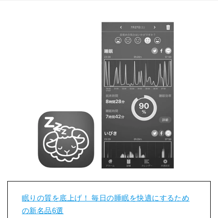
眠りの質を底上げ！ 毎日の睡眠を快適にするため
の新名品6選