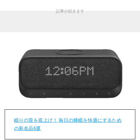
眠りの質を底上げ！ 毎日の睡眠を快適にするため
の新名品6選