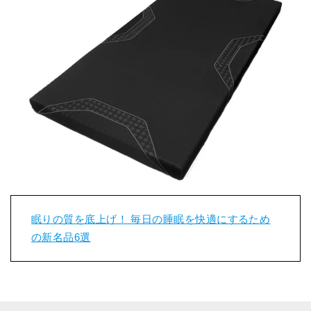
眠りの質を底上げ！ 毎日の睡眠を快適にするため
の新名品6選