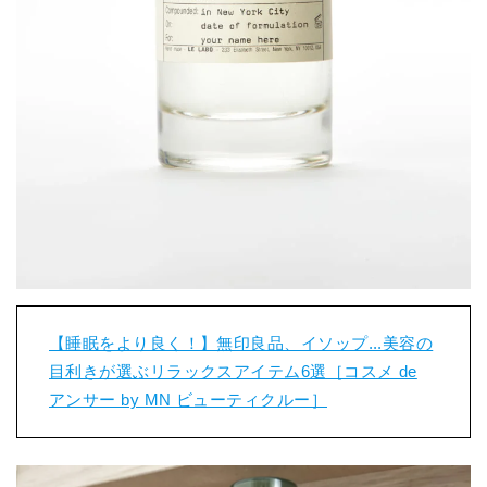
【睡眠をより良く！】無印良品、イソップ...美容の
目利きが選ぶリラックスアイテム6選［コスメ de
アンサー by MN ビューティクルー］