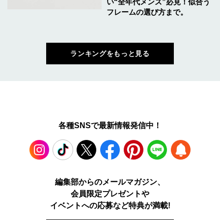
い“全年代メンズ”必見！似合う
フレームの選び方まで。
ランキングをもっと見る
各種SNSで最新情報発信中！
Instagram
TikTok
X
Facebook
Pinterest
LINE
WEB
編集部からのメールマガジン、
会員限定プレゼントや
PUSH
イベントへの応募など特典が満載!