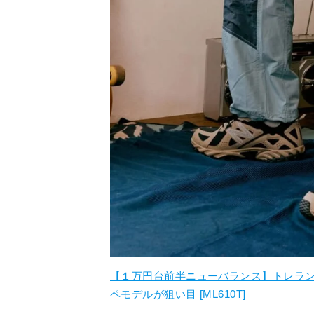
【１万円台前半ニューバランス】トレラ
ペモデルが狙い目 [ML610T]