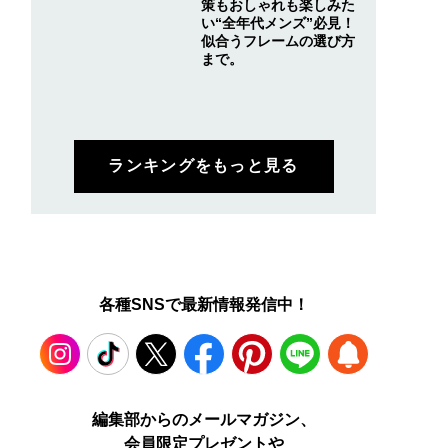
策もおしゃれも楽しみた
い“全年代メンズ”必見！
似合うフレームの選び方
まで。
ランキングをもっと見る
各種SNSで最新情報発信中！
Instagram
TikTok
X
Facebook
Pinterest
LINE
WEB
編集部からのメールマガジン、
会員限定プレゼントや