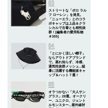
ストリートな「ポロ ラル
フ ローレン」を発見。
「ニューエラ」とのコラ
ボキャップは上品＆クラ
シカルで古着とも相性抜
群！[編集者の愛用私物
＃355]
「とにかく涼しい帽子」
ならアウトドアブランド
で。蒸れ知らず、冷感、
通気性抜群メッシュ...猛
暑に活躍する機能派キャ
ップ＆ハット７選！
オラつかない「大人サン
グラス」28選。オークリ
ー、ユニクロ、ジェント
ルモンスター...紫外線対