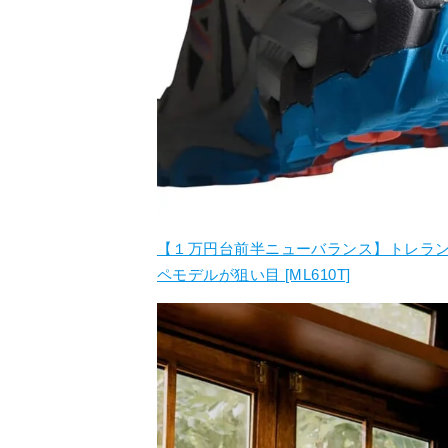
【１万円台前半ニューバランス】トレラ
ペモデルが狙い目 [ML610T]