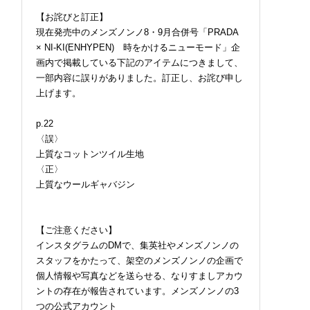
【お詫びと訂正】
現在発売中のメンズノンノ8・9月合併号「PRADA
× NI-KI(ENHYPEN) 時をかけるニューモード」企
画内で掲載している下記のアイテムにつきまして、
一部内容に誤りがありました。訂正し、お詫び申し
上げます。
p.22
〈誤〉
上質なコットンツイル生地
〈正〉
上質なウールギャバジン
【ご注意ください】
インスタグラムのDMで、集英社やメンズノンノの
スタッフをかたって、架空のメンズノンノの企画で
個人情報や写真などを送らせる、なりすましアカウ
ントの存在が報告されています。メンズノンノの3
つの公式アカウント