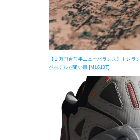
【１万円台前半ニューバランス】トレラ
ペモデルが狙い目 [ML610T]