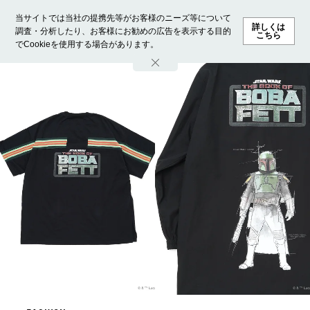
当サイトでは当社の提携先等がお客様のニーズ等について
詳しくは
調査・分析したり、お客様にお勧めの広告を表示する目的
こちら
でCookieを使用する場合があります。
ホーム
モデル募集
ランキング
ファッション
ビューテ