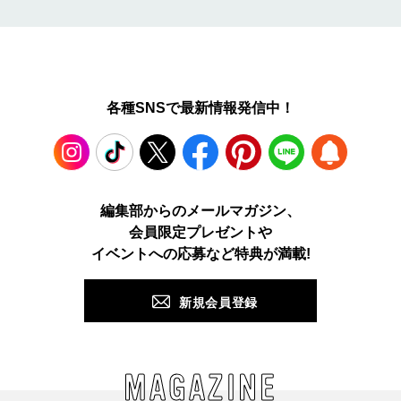
各種SNSで最新情報発信中！
Instagram
TikTok
X
Facebook
Pinterest
LINE
WEB
編集部からのメールマガジン、
会員限定プレゼントや
PUSH
イベントへの応募など特典が満載!
新規会員登録
MAGAZINE