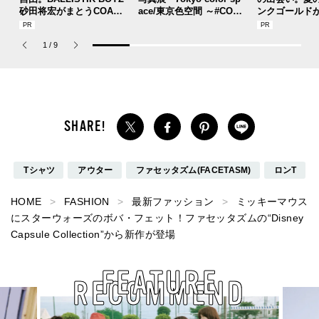
砂田将宏がまとうCOACH
ace/東京色空間 ～#COT7
ンクゴールド
の新作フレグランス「コ
DF～』が本日より開催！
SUMMER PIN
ーチ ピュア プラチナム
Jouete! Vol.1
1
/
9
パルファム」
Tシャツ
アウター
ファセッタズム(FACETASM)
ロンT
HOME
FASHION
最新ファッション
ミッキーマウス
にスターウォーズのボバ・フェット！ファセッタズムの“Disney
Capsule Collection”から新作が登場
FEATURE
RECOMMEND