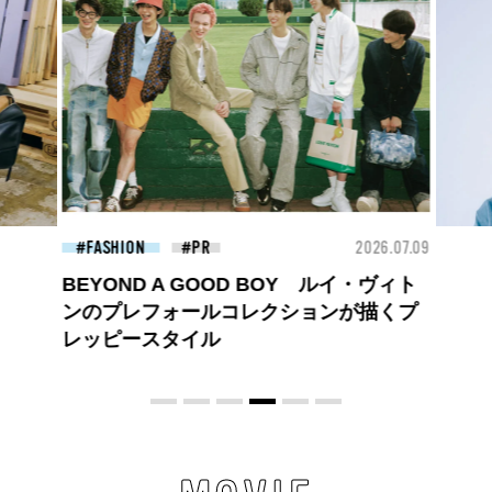
26.07.09
BEAUTY
2026.07.09
FAS
夏のパーマ、さらにあか抜け。N.（エヌ
ドット）のスタイリングアイテムで作る
旬ヘアのテクニックを、人気３サロンに
教わった！