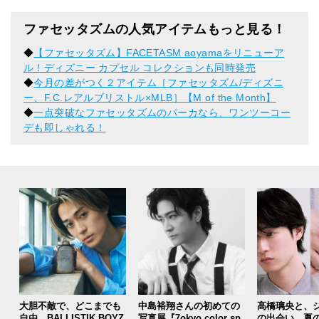
ファセッタズムの人気アイテムもっと見る！
◆
【ファセッタズム】FACETASM aoyamaをリニューア
ル！ディズニー カプセル コレクションも同時発売
◆
今月の差がつく２アイテム［ファセッタズム/ディズニ
ー、F.C.レアルブリストル×MLB］【M of the Month】
◆
一点突破なファセッタズムのパーカなら、ワンツーコー
デも即しゃれる！
大胆不敵で、どこまでも
中島裕翔さんの初めての
高橋璃央と、
自由。BALLISTIK BOYZ
写真展『7okyo color sp
の出会い。夏