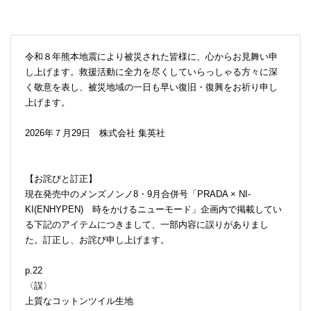
令和８年熊本地震により被災された皆様に、心からお見舞い申
し上げます。救援活動に全力を尽くしていらっしゃる方々に深
く敬意を表し、被災地域の一日も早い復旧・復興をお祈り申し
上げます。
2026年７月29日 株式会社 集英社
【お詫びと訂正】
現在発売中のメンズノンノ8・9月合併号「PRADA × NI-
KI(ENHYPEN) 時をかけるニューモード」企画内で掲載してい
る下記のアイテムにつきまして、一部内容に誤りがありまし
た。訂正し、お詫び申し上げます。
p.22
〈誤〉
上質なコットンツイル生地