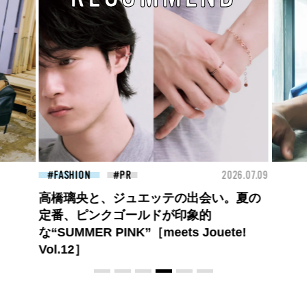
26.07.09
BEAUTY
2026.07.27
FAS
大胆不敵で、どこまでも自由。
BALLISTIK BOYZ 砂田将宏がまとう
COACHの新作フレグランス「コーチ ピ
ュア プラチナム パルファム」