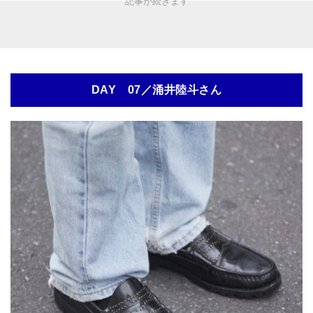
DAY 07／涌井陸斗さん