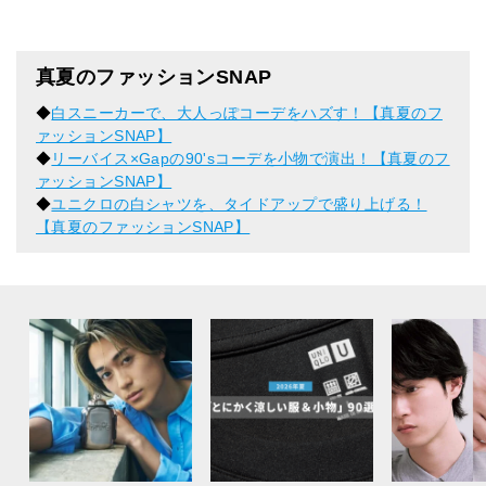
真夏のファッションSNAP
◆
白スニーカーで、大人っぽコーデをハズす！【真夏のフ
ァッションSNAP】
◆
リーバイス×Gapの90'sコーデを小物で演出！【真夏のフ
ァッションSNAP】
◆
ユニクロの白シャツを、タイドアップで盛り上げる！
【真夏のファッションSNAP】