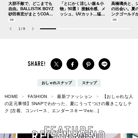
大胆不敵で、どこまでも
「とにかく涼しい服＆小
高橋璃央と、
自由。BALLISTIK BOYZ
物」90選！ 接触冷感、メ
の出会い。夏
砂田将宏がまとうCOACH
ッシュ、UVカット...猛暑
ンクゴールド
の新作フレグランス「コ
を快適に乗り切る“おしゃ
SUMMER PIN
ーチ ピュア プラチナム
れアイテム”をレビューと
Jouete! Vol.1
1
/
9
パルファム」
共に総まとめ。
おしゃれスナップ
スナップ
HOME
FASHION
最新ファッション
【おしゃれな人
の足元事情】SNAPでわかった、夏にうってつけの履きこなしテ
ク [古着、コンバース、エンダースキーマetc...]
FEATURE
RECOMMEND