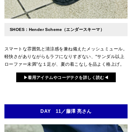
SHOES：Hender Scheme（エンダースキーマ）
スマートな雰囲気と清涼感を兼ね備えたメッシュミュール。
軽快さがありながらもラフになりすぎない、“サンダル以上
ローファー未満”な１足が、夏の着こなしを品よく格上げ。
▶︎着用アイテムやコーデテクを詳しく読む◀︎
DAY 11／藤澤 亮さん