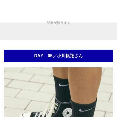
DAY 05／小川帆翔さん