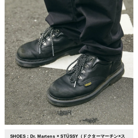
SHOES：Dr. Martens × STÜSSY（ドクターマーチン×ス