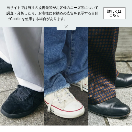
当サイトでは当社の提携先等がお客様のニーズ等について
詳しくは
調査・分析したり、お客様にお勧めの広告を表示する目的
こちら
でCookieを使用する場合があります。
ホーム
モデル募集
ランキング
ファッション
ビューテ