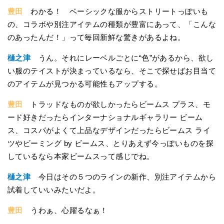
豊田
わかる！ ベーシックな服からストリートっぽいも
の、コラボや別注アイテムの種類が豊富にあって、「こんな
のあったんだ！」って毎回新鮮な驚きがあるよね。
樋之津
うん。それにレーベルごとに“色”があるから、欲し
い服のテイストが決まっているなら、そこで探せばお目当て
のアイテムが見つかる可能性もアップする。
豊田
トラッドなものが欲しかったらビームス プラス、モ
ード好きだったらインターナショナルギャラリー ビーム
ス、コスパがよくて上品なデザインだったらビームス ライ
ツやビーミング by ビームス、とりあえず今っぽいものを探
しているなら本家ビームスって感じでね。
樋之津
今日はその５つのラインの新作、別注アイテムから
試着していいみたいだよ。
豊田
うわぁ、心躍るなぁ！