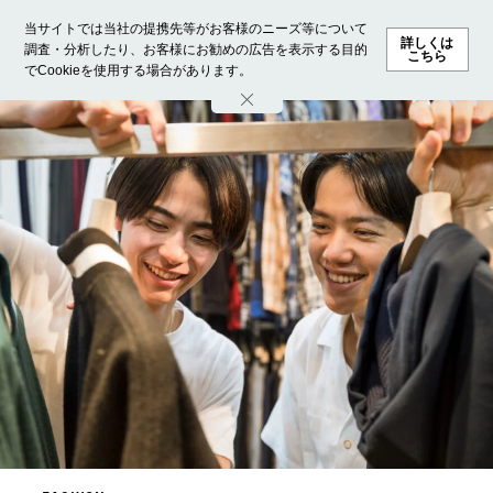
当サイトでは当社の提携先等がお客様のニーズ等について
詳しくは
調査・分析したり、お客様にお勧めの広告を表示する目的
こちら
でCookieを使用する場合があります。
ホーム
モデル募集
ランキング
ファッション
ビューテ