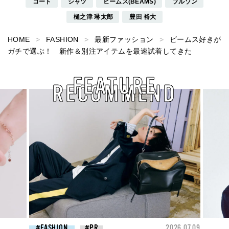
コート
シャツ
ビームス(BEAMS)
ブルゾン
樋之津 琳太郎
豊田 裕大
HOME
FASHION
最新ファッション
ビームス好きが
ガチで選ぶ！ 新作＆別注アイテムを最速試着してきた
FEATURE
RECOMMEND
26.07.09
FASHION
2026.07.09
BEA