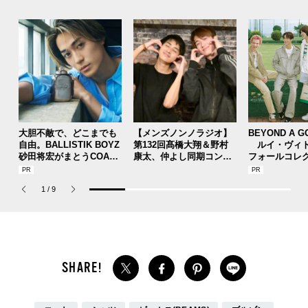
大胆不敵で、どこまでも
【メンズノンノラジオ】
BEYOND A G
自由。BALLISTIK BOYZ
第132回髙橋大翔＆野村
ルイ・ヴィト
砂田将宏がまとうCOACH
康太、仲よし同期コンビ
フォールコレ
の新作フレグランス「コ
のわちゃわちゃ質問返し
描くプレッピ
ーチ ピュア プラチナム
！
1
/
9
パルファム」