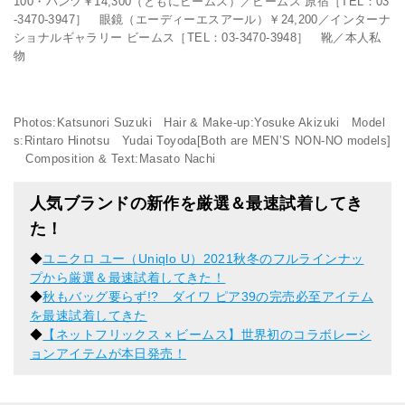
100・パンツ￥14,300（ともにビームス）／ビームス 原宿［TEL：03
-3470-3947］ 眼鏡（エーディーエスアール）￥24,200／インターナ
ショナルギャラリー ビームス［TEL：03-3470-3948］ 靴／本人私
物
Photos:Katsunori Suzuki Hair & Make-up:Yosuke Akizuki Model
s:Rintaro Hinotsu Yudai Toyoda[Both are MEN’S NON-NO models]
Composition & Text:Masato Nachi
人気ブランドの新作を厳選＆最速試着してき
た！
◆
ユニクロ ユー（Uniqlo U）2021秋冬のフルラインナッ
プから厳選＆最速試着してきた！
◆
秋もバッグ要らず!? ダイワ ピア39の完売必至アイテム
を最速試着してきた
◆
【ネットフリックス × ビームス】世界初のコラボレーシ
ョンアイテムが本日発売！