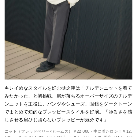
キレイめなスタイルを好む樋之津は「チルデンニットを着て
みたかった」と初挑戦。肩が落ちるオーバーサイズのチルデ
ンニットを主役に、パンツやシューズ、眼鏡をダークトーン
でまとめて知的なプレッピースタイルを好演。「ゆるさを感
じさせる肩ひじ張らないプレッピーが気分です」
ニット（フレッドペリー×ビームス）￥22,000・中に着たロンＴ￥12,