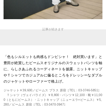
「色もシルエットも肉感もドンピシャ！ 絶対買います」と
豊田が絶賛したビームスオリジナルのスウェットパンツを軸
に、らしさあふれるコーディネートを披露。ニットキャップ
やＴシャツでカジュアルに偏るところをドレッシーなダブル
のジャケットやローファーで格上げ。
ジャケット￥39,600／ビームス プラス 原宿［TEL：03-3746-5851］
Ｔシャツ（ヴェイパライズ）￥8,800・パンツ￥12,100・靴￥11,00
0（ともにビームス）・ニットキャップ（ニューエラ×ビームス）￥5,
280／ビームス 原宿［TEL：03-3470-3947］