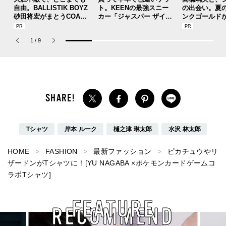
自由。BALLISTIK BOYZ
ト。KEENの最強スニー
の出会い。夏
砂田将宏がまとうCOACH
カー「ジャスパー ザイオ
ンクゴールド
の新作フレグランス「コ
ニック」が良すぎて[編集
SUMMER PIN
ーチ ピュア プラチナム
者の愛用私物 ＃361]
Jouete! Vol.1
1
/
9
パルファム」
Tシャツ
岸本 ルーク
樋之津 琳太郎
水沢 林太郎
HOME
FASHION
最新ファッション
ピカチュウやリ
ザードンがTシャツに！[YU NAGABA ×ポケモンカードゲームコ
ラボTシャツ]
FEATURE
RECOMMEND