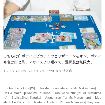
こちらは白ボディにピカチュウとリザードンをオン。ボディ
も色は白と黒、２サイズより選べて、選択肢は無限大。
Tシャツ￥7,150／パブリック トウキョウ 渋谷店
Photos:Keita Goto[W] Takahiro Idenoshita(for Mr. Matsumaru)
Hair & Make-up:Narumi Tsukuba Yosuke Akizuki(for Mr. Matsuma
ru) Stylist:Shun Katakai Atsuo Izumi(for Mr. Matsumaru) Mod
els:Luke Kishimoto Rintaro Hinotsu Rintaro Mizusawa[They are