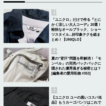
「ユニクロ」だけで作る『とに
かく涼しい大人コーデ』20選！
軽快なオールブラック、ショー
ツスタイル...好印象テクを総ま
とめ！【UNIQLO】
夏の“背汗”問題を即解消！「モ
ンベル」の完売バックパックに
隠された優秀過ぎる秘密とは？
[編集者の愛用私物 #353]
【ユニクロ ユーの黒いコスパ名
品】もうカーゴパンツはこれで