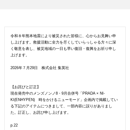
令和８年熊本地震により被災された皆様に、心からお見舞い申
し上げます。救援活動に全力を尽くしていらっしゃる方々に深
く敬意を表し、被災地域の一日も早い復旧・復興をお祈り申し
上げます。
2026年７月29日 株式会社 集英社
【お詫びと訂正】
現在発売中のメンズノンノ8・9月合併号「PRADA × NI-
KI(ENHYPEN) 時をかけるニューモード」企画内で掲載してい
る下記のアイテムにつきまして、一部内容に誤りがありまし
た。訂正し、お詫び申し上げます。
p.22