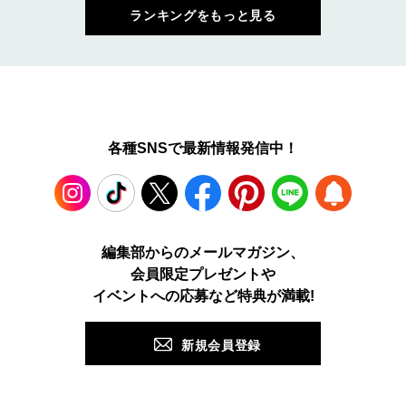
ランキングをもっと見る
各種SNSで最新情報発信中！
Instagram
TikTok
X
Facebook
Pinterest
LINE
WEB
編集部からのメールマガジン、
会員限定プレゼントや
PUSH
イベントへの応募など特典が満載!
新規会員登録