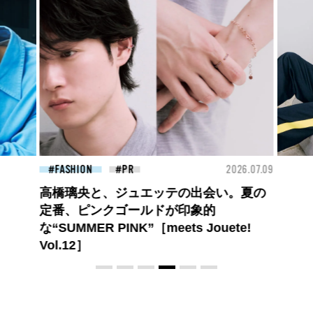
26.07.09
FASHION
2026.07.09
BEA
ロエベの新しい世界へようこそ。大胆な
コントラストとレイヤードの先に。装う
喜び、明るいスピリット