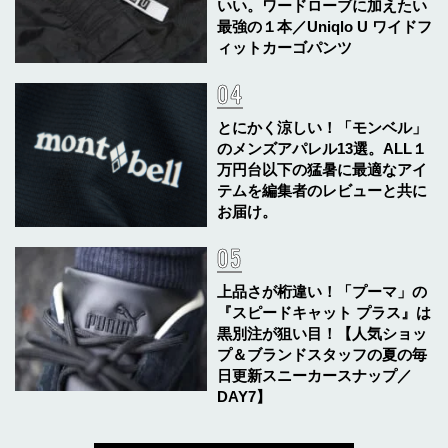
いい。ワードローブに加えたい
最強の１本／Uniqlo U ワイドフ
ィットカーゴパンツ
とにかく涼しい！「モンベル」
のメンズアパレル13選。ALL１
万円台以下の猛暑に最適なアイ
テムを編集者のレビューと共に
お届け。
上品さが桁違い！「プーマ」の
『スピードキャット プラス』は
黒別注が狙い目！【人気ショッ
プ＆ブランドスタッフの夏の毎
日更新スニーカースナップ／
DAY7】