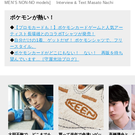
MEN’S NON-NO models] Interview & Text:Masato Nachi
ポケモンが熱い！
◆
【プロモカードも！】ポケモンカードゲームと人気アー
ティスト⻑場雄とのコラボTシャツが発売！
◆
自分だけの1着、ゲットだぜ！ ポケモンシャツで、フリ
ースタイル。
◆
ポケモンカードがどこにもない！ ない！ 再販を待ち
望んでいます...［守屋光治ブログ］
大胆不敵で、どこまでも
買って半年で色違いゲッ
高橋璃央と、