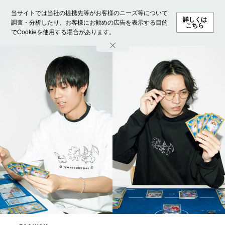
当サイトでは当社の提携先等がお客様のニーズ等について
詳しくは
調査・分析したり、お客様にお勧めの広告を表示する目的
こちら
でCookieを使用する場合があります。
ホーム
モデル募集
ランキング
ファッション
ビューテ