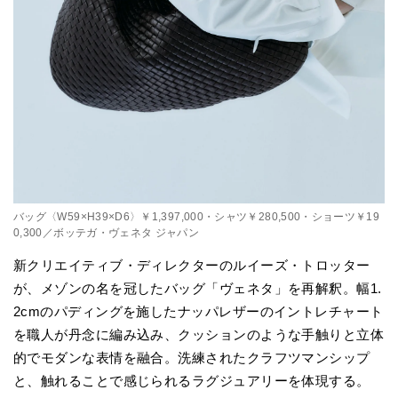
バッグ〈W59×H39×D6〉￥1,397,000・シャツ￥280,500・ショーツ￥19
0,300／ボッテガ・ヴェネタ ジャパン
新クリエイティブ・ディレクターのルイーズ・トロッター
が、メゾンの名を冠したバッグ「ヴェネタ」を再解釈。幅1.
2cmのパディングを施したナッパレザーのイントレチャート
を職人が丹念に編み込み、クッションのような手触りと立体
的でモダンな表情を融合。洗練されたクラフツマンシップ
と、触れることで感じられるラグジュアリーを体現する。