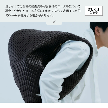
当サイトでは当社の提携先等がお客様のニーズ等について
詳しくは
調査・分析したり、お客様にお勧めの広告を表示する目的
こちら
でCookieを使用する場合があります。
ホーム
モデル募集
ランキング
ファッション
ビューテ