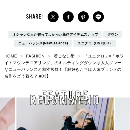
オシャレな人が買ってよかった新作アイテムスナップ
ダウン
ニューバランス(New Balance)
ユニクロ（UNIQLO）
HOME
FASHION
着こなし術
「ユニクロ」×「ホワ
イトマウンテニアリング」のキルティングダウンは大人グレー
なニューバランスと相性抜群！【服好きたちは人気ブランドの
名作をどう着る？ #03】
FEATURE
RECOMMEND