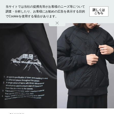
当サイトでは当社の提携先等がお客様のニーズ等について
詳しくは
調査・分析したり、お客様にお勧めの広告を表示する目的
こちら
でCookieを使用する場合があります。
ホーム
モデル募集
ランキング
ファッション
ビューテ