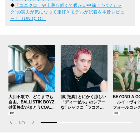
◆
「ユニクロ」史上最も軽くて暖かい中綿！ “パフテッ
ク”の実力が気になって服好きモデルが試着＆本音レビュ
ー！［UNIQLO］
大胆不敵で、どこまでも
[嵐 翔真] とにかく涼しい
BEYOND A G
自由。BALLISTIK BOYZ
「ディーゼル」のシアー
ルイ・ヴィト
砂田将宏がまとうCOACH
なTシャツに「ラコステ
フォールコレ
の新作フレグランス「コ
」の赤シャツがグッドア
描くプレッピ
ーチ ピュア プラチナム
クセント！【メンズノン
1
/
9
パルファム」
ノモデルの私服スナップ
】