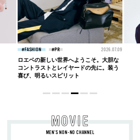
26.07.09
FASHION
2026.07.09
BEA
【PRADA × NI-KI(ENHYPEN)】時をかけ
る、ニューモード
MOVIE
MEN’S NON-NO CHANNEL