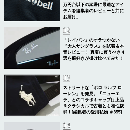
万円台以下の猛暑に最適なアイ
テムを編集者のレビューと共に
お届け。
「レイバン」のオラつかない
『大人サングラス』を試着＆本
音レビュー！ 真夏に買うべき４
選を服好きが掛け比べてみた！
ストリートな「ポロ ラルフ ロ
ーレン」を発見。「ニューエ
ラ」とのコラボキャップは上品
＆クラシカルで古着とも相性抜
群！[編集者の愛用私物 ＃355]