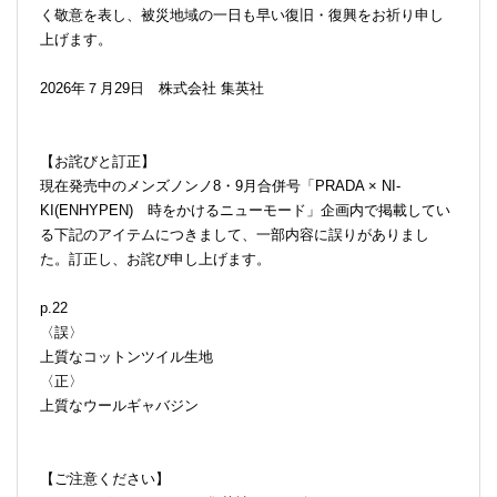
く敬意を表し、被災地域の一日も早い復旧・復興をお祈り申し
上げます。
2026年７月29日 株式会社 集英社
【お詫びと訂正】
現在発売中のメンズノンノ8・9月合併号「PRADA × NI-
KI(ENHYPEN) 時をかけるニューモード」企画内で掲載してい
る下記のアイテムにつきまして、一部内容に誤りがありまし
た。訂正し、お詫び申し上げます。
p.22
〈誤〉
上質なコットンツイル生地
〈正〉
上質なウールギャバジン
【ご注意ください】