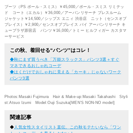
ブーツ（PS ポール・スミス）￥45,000／ポール・スミス リミテッ
ド コート（エカル）￥36,000／アーバンリサーチ プレスルーム
ジャケット￥14,500／シップス エニィ 渋谷店 ニット（センスオブ
プレイス）￥2,900／センスオブプレイス バイ アーバンリサーチ キ
ュープラザ原宿店 パンツ￥16,000／トミー ヒルフィガー カスタマ
ーサービス
この秋、着回せる“パンツ”はコレ！
◆
秋にまず買うべき「万能スラックス」パンツ3選＋すぐ
マネできるおしゃれコーデ
◆
はくだけでおしゃれに見える「カーキ」じゃないワーク
パンツ3選
Photos:Masaki Fujimura Hair & Make-up:Masaki Takahashi Styli
st:Atsuo Izumi Model:Ouji Suzuka[MEN’S NON-NO model]
関連記事
◆
人気女性スタイリスト直伝。この秋モテたいなら「ワン