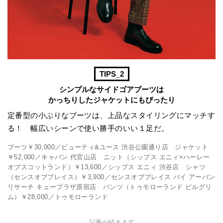
TIPS_2
シンプルなサイドゴアブーツは
かっちりしたジャケットにもぴったり
定番型の小ぶりなブーツは、上品なスタイリングにマッチす
る！ 幅広いシーンで使い勝手のいい１足だ。
ブーツ￥30,000／ビューティ&ユース 渋谷公園通り店 ジャケット
￥52,000／キャバン 代官山店 ニット（シップス エニィ×ハーレー
オブスコットランド）￥13,600／シップス エニィ 渋谷店 シャツ
（センスオブプレイス）￥3,900／センスオブプレイス バイ アーバン
リサーチ キュープラザ原宿店 パンツ（トゥモローランド ピルグリ
ム）￥28,000／トゥモローランド