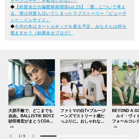
トーンコーデ」を着るしかない！
◆
【鈴鹿央士の偏愛映画喫茶vol.25】「愛」について考え
る。実は何度も泣いてしまったラブストーリー『ビューテ
ィー・インサイド』
◆
今年の冬はタートルネックを着る予定。みなさんは何を
着ますか？［鈴鹿央士ブログ］
大胆不敵で、どこまでも
ファミマの白T×ブルージ
BEYOND A G
自由。BALLISTIK BOYZ
ーンズでストリート感た
ルイ・ヴィト
砂田将宏がまとうCOACH
っぷりに。おしゃれな人
フォールコレ
の新作フレグランス「コ
が集う「ソウル」のショ
描くプレッピ
ーチ ピュア プラチナム
ップ、コミュニティスナ
1
/
9
パルファム」
ップ！