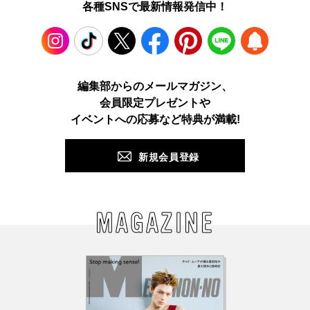
各種SNSで最新情報発信中！
Instagram
TikTok
X
Facebook
Pinterest
LINE
WEB
編集部からのメールマガジン、
会員限定プレゼントや
PUSH
イベントへの応募など特典が満載!
新規会員登録
MAGAZINE