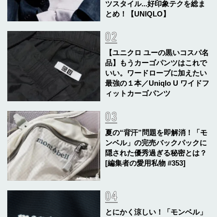
ツスタイル...好印象テクを総ま
とめ！【UNIQLO】
【ユニクロ ユーの黒いコスパ名
品】もうカーゴパンツはこれで
いい。ワードローブに加えたい
最強の１本／Uniqlo U ワイドフ
ィットカーゴパンツ
夏の“背汗”問題を即解消！「モ
ンベル」の完売バックパックに
隠された優秀過ぎる秘密とは？
[編集者の愛用私物 #353]
とにかく涼しい！「モンベル」