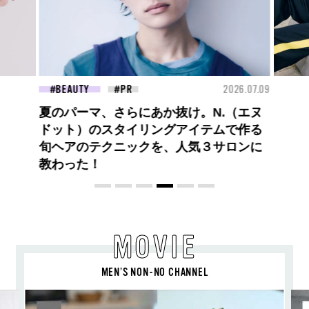
26.07.09
FASHION
2026.07.09
FAS
ロエベの新しい世界へようこそ。大胆な
コントラストとレイヤードの先に。装う
喜び、明るいスピリット
MOVIE
MEN’S NON-NO CHANNEL