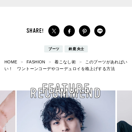
ブーツ
鈴鹿 央士
HOME
FASHION
着こなし術
このブーツがあればい
い！ ワントーンコーデやコーデュロイを格上げする方法
FEATURE
RECOMMEND