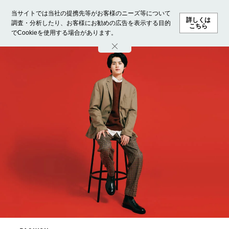
当サイトでは当社の提携先等がお客様のニーズ等について
詳しくは
調査・分析したり、お客様にお勧めの広告を表示する目的
こちら
でCookieを使用する場合があります。
ホーム
モデル募集
ランキング
ファッション
ビューテ